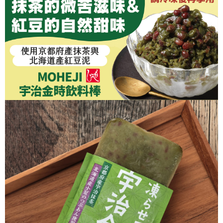
２．訂單成立數日內，您將收到繳費通知簡訊。
３．收到繳費通知簡訊後14天內，點擊此簡訊中的連結，可透過四大超商／
ATM／網路銀行／等多元方式進行付款，方視為交易完成。
※ 請注意：結帳手續完成當下不需立刻繳費，但若您需要取消訂單，請聯絡
購買商品的店家。未經商家同意取消之訂單仍視為有效，需透過AFTEE先享
後付繳納相關費用。
※ 交易是否成功請以「AFTEE先享後付 」之結帳頁面顯示為準，若有關於
是否繳費成功／繳費後需取消欲退款等相關疑問，請聯繫「AFTEE先享後付
客戶支援中心」
https://netprotections.freshdesk.com/support/home
【注意事項】
１．透過由恩沛科技股份有限公司提供之「AFTEE先享後付」服務完成之交
易，需依本服務之必要範圍內提供個人資料，並將交易相關給付款項請求債
權轉讓予恩沛科技股份有限公司。
２．關於個人資料處理事宜，請瀏覽以下網址：
https://aftee.tw/terms/#terms3
３．未成年的使用者請事先徵得法定代理人或監護人之同意方可使用
「AFTEE先享後付」，若未經同意申辦者引起之損失，本公司不負相關責
任。
４．使用「AFTEE先享後付」時，將依據個別帳號之用戶狀況，依本公司即
時審查核予不同之上限額度；若仍有額度不足之情形，本公司將視審查結果
請求用戶進行身份認證。
５．嚴禁一人註冊多個帳號或使用他人資訊註冊。若發現惡意使用之情形，
恩沛科技股份有限公司將有權停止該用戶之使用額度並採取法律行動。