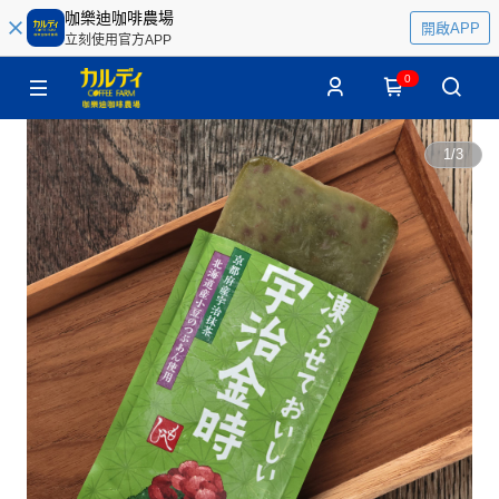
咖樂迪咖啡農場
開啟APP
立刻使用官方APP
0
1
/
3