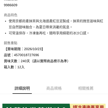
LINE Pay
9986609
Apple Pay
商品特色
街口支付
使用京都府產抹茶與北海道產紅豆泥製成，抹茶的微苦滋味與紅
豆自然甜味融合，為夏日帶來消暑的氣息。
悠遊付
可常溫保存，冷凍後再吃，隨時享用綿密的冰沙口感。
Google Pay
銷售重點
全盈+PAY
【賞味期限：2026/10/23】
品號：4570018727696
AFTEE先享後付
賞味天數：240天（請以實際商品標示為準）
相關說明
箱入數：12入
【關於「AFTEE先享後付」】
AFTEE先享後付是「在收到商品之後才付款」的支付方式。 讓您購物簡單
運送方式
便利好安心！
１．簡單：不需註冊會員、不需綁卡、不需儲值。
宅配
２．便利：只要手機號碼，簡訊認證，即可結帳。
每筆NT$120，滿NT$899(含以上)免運費
詳細說明
商品規格
相關推薦
３．安心：先確認商品／服務後，再付款。
【「AFTEE先享後付」結帳流程】
１．於結帳方式選擇「AFTEE先享後付」後，將跳轉至「AFTEE先享後付」
結帳頁面，進行簡訊認證並確認金額後，即可完成結帳。