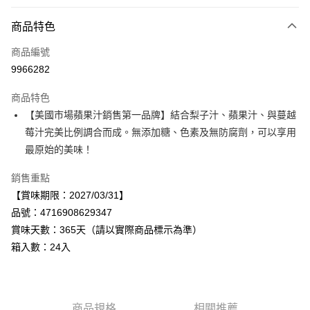
付款方式
商品特色
信用卡一次付款
商品編號
LINE Pay
9966282
Apple Pay
商品特色
街口支付
【美國市場蘋果汁銷售第一品牌】結合梨子汁、蘋果汁、與蔓越
莓汁完美比例調合而成。無添加糖、色素及無防腐劑，可以享用
悠遊付
最原始的美味！
Google Pay
銷售重點
全盈+PAY
【賞味期限：2027/03/31】
品號：4716908629347
AFTEE先享後付
賞味天數：365天（請以實際商品標示為準）
相關說明
箱入數：24入
【關於「AFTEE先享後付」】
AFTEE先享後付是「在收到商品之後才付款」的支付方式。 讓您購物簡單
運送方式
便利好安心！
１．簡單：不需註冊會員、不需綁卡、不需儲值。
宅配
２．便利：只要手機號碼，簡訊認證，即可結帳。
每筆NT$120，滿NT$899(含以上)免運費
商品規格
相關推薦
３．安心：先確認商品／服務後，再付款。