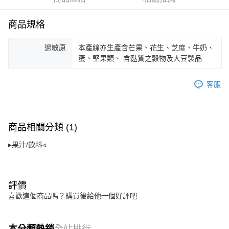
【「AFTEE先享後付」結帳流程】
商品規格
１．於結帳方式選擇「AFTEE先享後付」後，將跳轉至「AFTEE先享後付」
結帳頁面，進行簡訊認證並確認金額後，即可完成結帳。
２．訂單成立數日內，您將收到繳費通知簡訊。
過敏原
本產線亦生產含芒果、花生、芝麻、牛奶、
３．收到繳費通知簡訊後14天內，點擊此簡訊中的連結，可透過四大超商／
蛋、堅果類、 含麩質之穀物及大豆製品
ATM／網路銀行／等多元方式進行付款，方視為交易完成。
※ 請注意：結帳手續完成當下不需立刻繳費，但若您需要取消訂單，請聯絡
購買商品的店家。未經商家同意取消之訂單仍視為有效，需透過AFTEE先享
客服
後付繳納相關費用。
※ 交易是否成功請以「AFTEE先享後付 」之結帳頁面顯示為準，若有關於
是否繳費成功／繳費後需取消欲退款等相關疑問，請聯繫「AFTEE先享後付
客戶支援中心」
https://netprotections.freshdesk.com/support/home
商品相關分類 (1)
【注意事項】
▸果汁/飲料◃
１．透過由恩沛科技股份有限公司提供之「AFTEE先享後付」服務完成之交
易，需依本服務之必要範圍內提供個人資料，並將交易相關給付款項請求債
權轉讓予恩沛科技股份有限公司。
２．關於個人資料處理事宜，請瀏覽以下網址：
https://aftee.tw/terms/#terms3
評價
３．未成年的使用者請事先徵得法定代理人或監護人之同意方可使用
喜歡這個商品嗎？購買後給他一個好評吧
「AFTEE先享後付」，若未經同意申辦者引起之損失，本公司不負相關責
任。
４．使用「AFTEE先享後付」時，將依據個別帳號之用戶狀況，依本公司即
本分類熱銷
全站排行