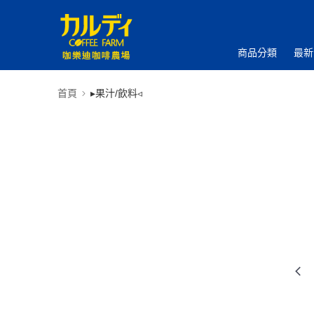
商品分類
最新
首頁
▸果汁/飲料◃