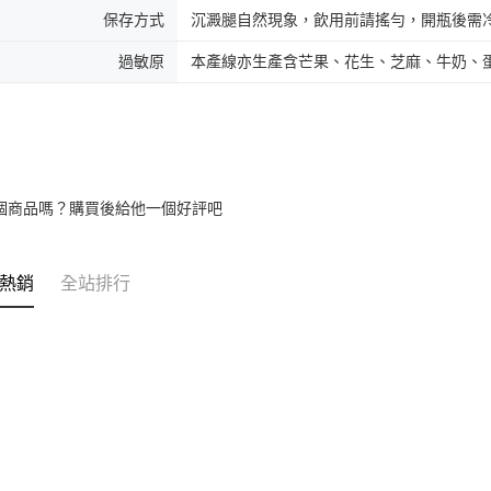
保存方式
沉澱腿自然現象，飲用前請搖勻，開瓶後需
【注意事
１．透過由
過敏原
本產線亦生產含芒果、花生、芝麻、牛奶、
交易，需
求債權轉
２．關於
https://aft
３．未成
「AFTE
任。
４．使用「
個商品嗎？購買後給他一個好評吧
即時審查
結果請求
５．嚴禁
形，恩沛
熱銷
全站排行
動。