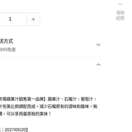
清除
紀錄
送方式
899免運
次付款
市場蘋果汁銷售第一品牌】蘋果汁、石榴汁、葡萄汁、
汁完美比例調配而成。減少石榴原有的澀味和酸味，無
糖，可以享用最原始的美味！
2027/05/20】
y