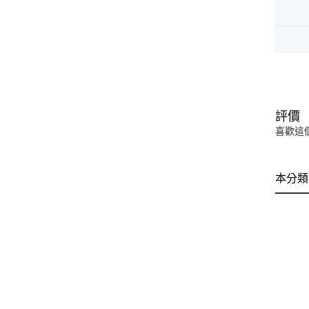
評價
喜歡這
本分類