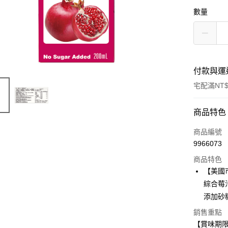
數量
付款與運
宅配滿NT$
付款方式
商品特色
信用卡一
商品編號
9966073
LINE Pay
商品特色
Apple Pay
【美國
綜合莓
街口支付
添加砂
悠遊付
銷售重點
【賞味期限：
Google Pa