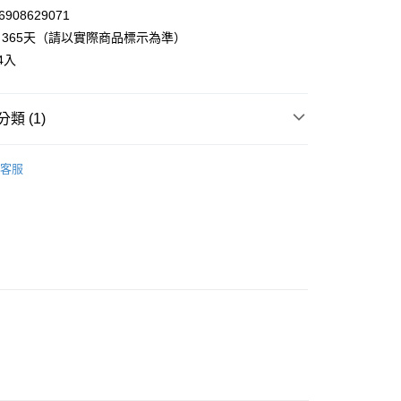
908629071
365天（請以實際商品標示為準）
享後付
4入
FTEE先享後付」】
先享後付是「在收到商品之後才付款」的支付方式。 讓您購物簡單
類 (1)
心！
：不需註冊會員、不需綁卡、不需儲值。
◃
：只要手機號碼，簡訊認證，即可結帳。
客服
：先確認商品／服務後，再付款。
20，滿NT$899(含以上)免運費
EE先享後付」結帳流程】
方式選擇「AFTEE先享後付」後，將跳轉至「AFTEE先享後
頁面，進行簡訊認證並確認金額後，即可完成結帳。
成立數日內，您將收到繳費通知簡訊。
費通知簡訊後14天內，點擊此簡訊中的連結，可透過四大超商
網路銀行／等多元方式進行付款，方視為交易完成。
：結帳手續完成當下不需立刻繳費，但若您需要取消訂單，請聯
的店家。未經商家同意取消之訂單仍視為有效，需透過AFTEE
繳納相關費用。
否成功請以「AFTEE先享後付 」之結帳頁面顯示為準，若有關於
功／繳費後需取消欲退款等相關疑問，請聯繫「AFTEE先享後
援中心」
https://netprotections.freshdesk.com/support/home