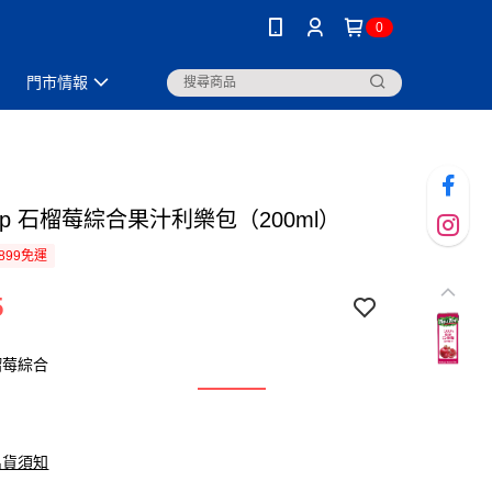
0
門市情報
 Top 石榴莓綜合果汁利樂包（200ml）
899免運
5
榴莓綜合
出貨須知