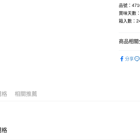
品號：4716
全盈+PAY
賞味天數：
AFTEE先
箱入數：2
相關說明
【關於「A
AFTEE
商品相關分
便利好安
運送方式
１．簡單
▸果汁/飲料
２．便利
分享
宅配
３．安心
每筆NT$1
【「AFT
１．於結帳
付」結帳
２．訂單
規格
相關推薦
３．收到繳
／ATM／
※ 請注意
絡購買商品
先享後付
※ 交易是
規格
是否繳費成
付客戶支