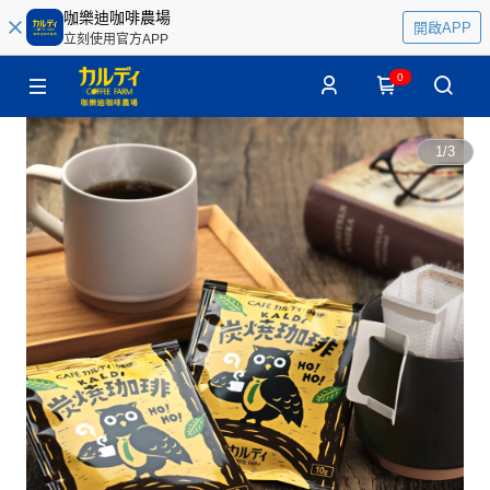
咖樂迪咖啡農場
開啟APP
立刻使用官方APP
0
1
/
3