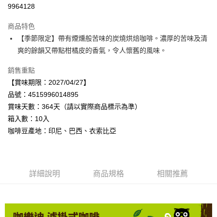
LINE Pay
9964128
Apple Pay
商品特色
街口支付
【季節限定】帶有煙燻般苦味的炭燒烘焙咖啡。濃厚的苦味及清
爽的餘韻又帶點柑橘皮的香氣，令人懷舊的風味。
悠遊付
銷售重點
Google Pay
【賞味期限：2027/04/27】
全盈+PAY
品號：4515996014895
賞味天數：364天（請以實際商品標示為準）
AFTEE先享後付
箱入數：10入
相關說明
咖啡豆產地：印尼、巴西、衣索比亞
【關於「AFTEE先享後付」】
AFTEE先享後付是「在收到商品之後才付款」的支付方式。 讓您購物簡單
運送方式
便利好安心！
１．簡單：不需註冊會員、不需綁卡、不需儲值。
宅配
２．便利：只要手機號碼，簡訊認證，即可結帳。
每筆NT$120，滿NT$899(含以上)免運費
詳細說明
商品規格
相關推薦
３．安心：先確認商品／服務後，再付款。
【「AFTEE先享後付」結帳流程】
１．於結帳方式選擇「AFTEE先享後付」後，將跳轉至「AFTEE先享後付」
結帳頁面，進行簡訊認證並確認金額後，即可完成結帳。