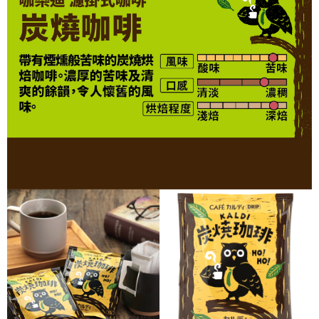
２．訂單成立數日內，您將收到繳費通知簡訊。
３．收到繳費通知簡訊後14天內，點擊此簡訊中的連結，可透過四大超商／
ATM／網路銀行／等多元方式進行付款，方視為交易完成。
※ 請注意：結帳手續完成當下不需立刻繳費，但若您需要取消訂單，請聯絡
購買商品的店家。未經商家同意取消之訂單仍視為有效，需透過AFTEE先享
後付繳納相關費用。
※ 交易是否成功請以「AFTEE先享後付 」之結帳頁面顯示為準，若有關於
是否繳費成功／繳費後需取消欲退款等相關疑問，請聯繫「AFTEE先享後付
客戶支援中心」
https://netprotections.freshdesk.com/support/home
【注意事項】
１．透過由恩沛科技股份有限公司提供之「AFTEE先享後付」服務完成之交
易，需依本服務之必要範圍內提供個人資料，並將交易相關給付款項請求債
權轉讓予恩沛科技股份有限公司。
２．關於個人資料處理事宜，請瀏覽以下網址：
https://aftee.tw/terms/#terms3
３．未成年的使用者請事先徵得法定代理人或監護人之同意方可使用
「AFTEE先享後付」，若未經同意申辦者引起之損失，本公司不負相關責
任。
４．使用「AFTEE先享後付」時，將依據個別帳號之用戶狀況，依本公司即
時審查核予不同之上限額度；若仍有額度不足之情形，本公司將視審查結果
請求用戶進行身份認證。
５．嚴禁一人註冊多個帳號或使用他人資訊註冊。若發現惡意使用之情形，
恩沛科技股份有限公司將有權停止該用戶之使用額度並採取法律行動。