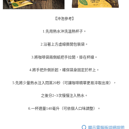
【沖泡參考】
1.
先用熱水沖洗溫熱杯子。
2.
沿著上方虛線撕開包裝袋。
3.
將咖啡袋兩側紙把手拉開，掛在杯緣。
4.
將手把外側折起，確保袋身固定於杯上。
5.
先將少量熱水注入悶蒸
20
秒（可讓咖啡精華更易淬取出來），
之後分
2~3
次慢慢注入熱水。
6.
一杯適量
140
毫升（可依個人口味調整）。
顯示電腦版詳細說明