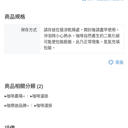
商品規格
保存方式
請存放在蔭涼乾燥處。開封後請盡早使用。
沖泡時小心熱水。咖啡自然產生的二氧化碳
可能使包裝膨脹，此乃正常現象。氮氣充填
包裝。
客服
商品相關分類 (2)
▸咖啡農場◃
▸咖啡濾掛
▸咖樂迪品牌◃
▸咖啡濾掛