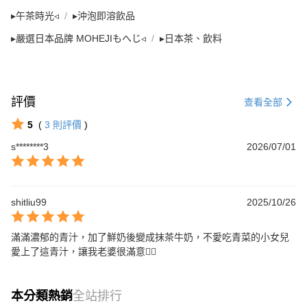
▸午茶時光◃
▸沖泡即溶飲品
▸嚴選日本品牌 MOHEJIもへじ◃
▸日本茶、飲料
評價
查看全部
5
(
3
則評價
)
s********3
2026/07/01
shitliu99
2025/10/26
滿滿濃郁的青汁，加了鮮奶後變成抹茶牛奶，不愛吃青菜的小女兒
愛上了這青汁，讓我老婆很滿意👍🏻
本分類熱銷
全站排行