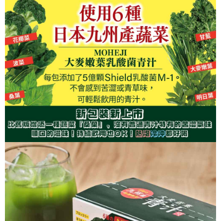
３．收到繳費通知簡訊後14天內，點擊此簡訊中的連結，可透過四大超商／
ATM／網路銀行／等多元方式進行付款，方視為交易完成。
※ 請注意：結帳手續完成當下不需立刻繳費，但若您需要取消訂單，請聯絡
購買商品的店家。未經商家同意取消之訂單仍視為有效，需透過AFTEE先享
後付繳納相關費用。
※ 交易是否成功請以「AFTEE先享後付 」之結帳頁面顯示為準，若有關於
是否繳費成功／繳費後需取消欲退款等相關疑問，請聯繫「AFTEE先享後付
客戶支援中心」
https://netprotections.freshdesk.com/support/home
【注意事項】
１．透過由恩沛科技股份有限公司提供之「AFTEE先享後付」服務完成之交
易，需依本服務之必要範圍內提供個人資料，並將交易相關給付款項請求債
權轉讓予恩沛科技股份有限公司。
２．關於個人資料處理事宜，請瀏覽以下網址：
https://aftee.tw/terms/#terms3
３．未成年的使用者請事先徵得法定代理人或監護人之同意方可使用
「AFTEE先享後付」，若未經同意申辦者引起之損失，本公司不負相關責
任。
４．使用「AFTEE先享後付」時，將依據個別帳號之用戶狀況，依本公司即
時審查核予不同之上限額度；若仍有額度不足之情形，本公司將視審查結果
請求用戶進行身份認證。
５．嚴禁一人註冊多個帳號或使用他人資訊註冊。若發現惡意使用之情形，
恩沛科技股份有限公司將有權停止該用戶之使用額度並採取法律行動。