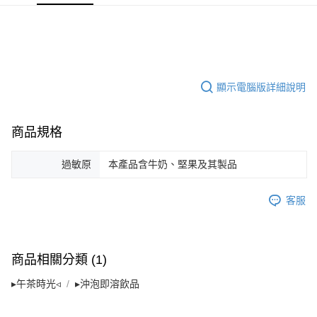
ATM／網路銀行／等多元方式進行付款，方視為交易完成。
※ 請注意：結帳手續完成當下不需立刻繳費，但若您需要取消訂單，請聯絡
購買商品的店家。未經商家同意取消之訂單仍視為有效，需透過AFTEE先享
後付繳納相關費用。
※ 交易是否成功請以「AFTEE先享後付 」之結帳頁面顯示為準，若有關於
是否繳費成功／繳費後需取消欲退款等相關疑問，請聯繫「AFTEE先享後付
客戶支援中心」
https://netprotections.freshdesk.com/support/home
顯示電腦版詳細說明
【注意事項】
１．透過由恩沛科技股份有限公司提供之「AFTEE先享後付」服務完成之交
商品規格
易，需依本服務之必要範圍內提供個人資料，並將交易相關給付款項請求債
權轉讓予恩沛科技股份有限公司。
２．關於個人資料處理事宜，請瀏覽以下網址：
過敏原
本產品含牛奶、堅果及其製品
https://aftee.tw/terms/#terms3
３．未成年的使用者請事先徵得法定代理人或監護人之同意方可使用
「AFTEE先享後付」，若未經同意申辦者引起之損失，本公司不負相關責
客服
任。
４．使用「AFTEE先享後付」時，將依據個別帳號之用戶狀況，依本公司即
時審查核予不同之上限額度；若仍有額度不足之情形，本公司將視審查結果
請求用戶進行身份認證。
商品相關分類 (1)
５．嚴禁一人註冊多個帳號或使用他人資訊註冊。若發現惡意使用之情形，
恩沛科技股份有限公司將有權停止該用戶之使用額度並採取法律行動。
▸午茶時光◃
▸沖泡即溶飲品