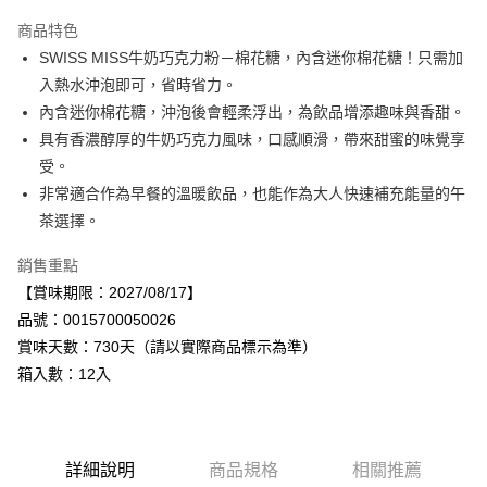
Apple Pay
商品特色
街口支付
SWISS MISS牛奶巧克力粉－棉花糖，內含迷你棉花糖！只需加
入熱水沖泡即可，省時省力。
悠遊付
內含迷你棉花糖，沖泡後會輕柔浮出，為飲品增添趣味與香甜。
Google Pay
具有香濃醇厚的牛奶巧克力風味，口感順滑，帶來甜蜜的味覺享
受。
全盈+PAY
非常適合作為早餐的溫暖飲品，也能作為大人快速補充能量的午
AFTEE先享後付
茶選擇。
相關說明
銷售重點
【關於「AFTEE先享後付」】
AFTEE先享後付是「在收到商品之後才付款」的支付方式。 讓您購物簡單
【賞味期限：2027/08/17】
運送方式
便利好安心！
品號：0015700050026
１．簡單：不需註冊會員、不需綁卡、不需儲值。
宅配
２．便利：只要手機號碼，簡訊認證，即可結帳。
賞味天數：730天（請以實際商品標示為準）
每筆NT$120，滿NT$899(含以上)免運費
３．安心：先確認商品／服務後，再付款。
箱入數：12入
【「AFTEE先享後付」結帳流程】
１．於結帳方式選擇「AFTEE先享後付」後，將跳轉至「AFTEE先享後付」
結帳頁面，進行簡訊認證並確認金額後，即可完成結帳。
２．訂單成立數日內，您將收到繳費通知簡訊。
詳細說明
商品規格
相關推薦
３．收到繳費通知簡訊後14天內，點擊此簡訊中的連結，可透過四大超商／