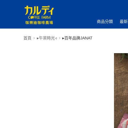
商品分類
最新
首頁
▸午茶時光◃
▸百年品牌JANAT