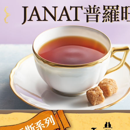
【注意事
１．透過由
交易，需
求債權轉
２．關於
https://aft
３．未成
「AFTE
任。
４．使用「
即時審查
結果請求
５．嚴禁
形，恩沛
動。