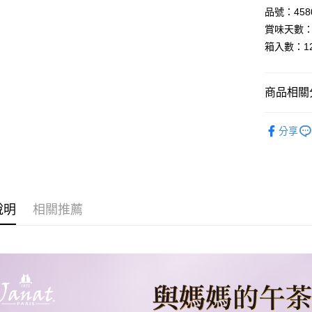
品號：4580
全盈+PAY
賞味天數：
AFTEE先
箱入數：1
相關說明
【關於「A
AFTEE
商品相關分
便利好安
運送方式
１．簡單
▸午茶時光
２．便利
分享
宅配
３．安心
▸午茶時光
每筆NT$1
【「AFT
１．於結帳
付」結帳
２．訂單
說明
相關推薦
３．收到繳
／ATM／
※ 請注意
絡購買商品
先享後付
※ 交易是
是否繳費成
付客戶支