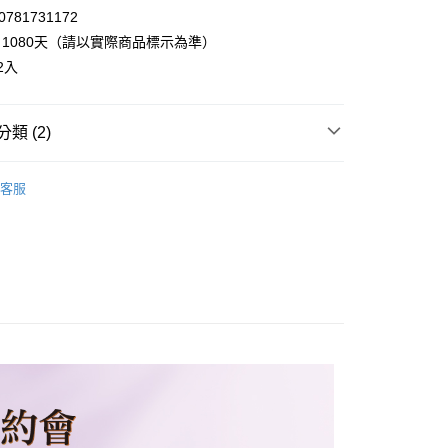
781731172
1080天（請以實際商品標示為準）
享後付
2入
FTEE先享後付」】
先享後付是「在收到商品之後才付款」的支付方式。 讓您購物簡單
類 (2)
心！
：不需註冊會員、不需綁卡、不需儲值。
◃
▸百年品牌JANAT
：只要手機號碼，簡訊認證，即可結帳。
客服
：先確認商品／服務後，再付款。
◃
▸紅茶、綠茶
20，滿NT$899(含以上)免運費
EE先享後付」結帳流程】
方式選擇「AFTEE先享後付」後，將跳轉至「AFTEE先享後
頁面，進行簡訊認證並確認金額後，即可完成結帳。
成立數日內，您將收到繳費通知簡訊。
費通知簡訊後14天內，點擊此簡訊中的連結，可透過四大超商
網路銀行／等多元方式進行付款，方視為交易完成。
：結帳手續完成當下不需立刻繳費，但若您需要取消訂單，請聯
的店家。未經商家同意取消之訂單仍視為有效，需透過AFTEE
繳納相關費用。
否成功請以「AFTEE先享後付 」之結帳頁面顯示為準，若有關於
功／繳費後需取消欲退款等相關疑問，請聯繫「AFTEE先享後
援中心」
https://netprotections.freshdesk.com/support/home