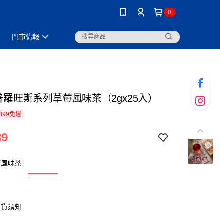
0
門市情報
t 普羅旺斯系列草莓風味茶（2gx25入）
899免運
39
莓風味茶
出貨須知