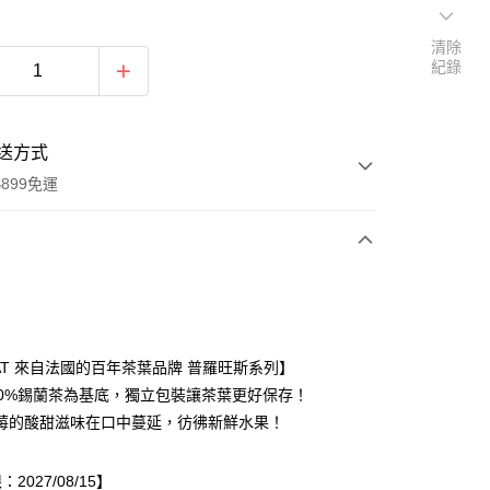
清除
紀錄
送方式
899免運
次付款
NAT 來自法國的百年茶葉品牌 普羅旺斯系列】
00%錫蘭茶為基底，獨立包裝讓茶葉更好保存！
莓的酸甜滋味在口中蔓延，彷彿新鮮水果！
2027/08/15】
y