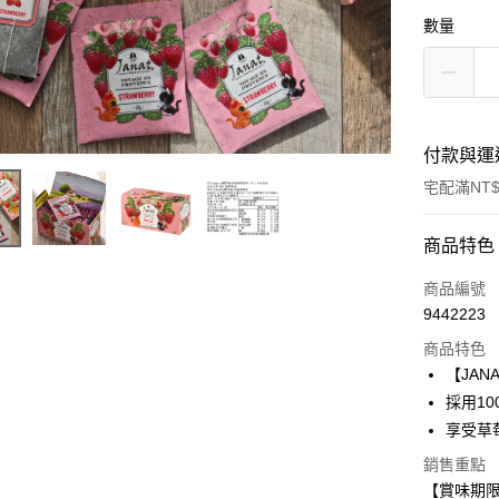
數量
付款與運
宅配滿NT$
付款方式
商品特色
信用卡一
商品編號
9442223
LINE Pay
商品特色
Apple Pay
【JA
採用1
街口支付
享受草
悠遊付
銷售重點
【賞味期限：
Google Pa