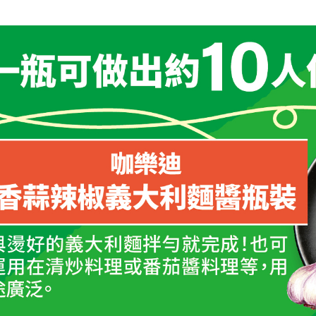
付客戶支
【注意事
１．透過由
交易，需
求債權轉
２．關於
https://aft
３．未成
「AFTE
任。
４．使用「
即時審查
結果請求
５．嚴禁
形，恩沛
動。