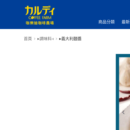
商品分類
最新
首頁
▸調味料◃
▸義大利麵醬