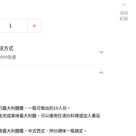
清除
紀錄
送方式
899免運
次付款
的義大利麵醬，一瓶可做出約10人份。
能完成美味義大利麵，可以運用在清炒料理或加入番茄
用義大利麵醬，中式西式、拌炒調味一瓶搞定。