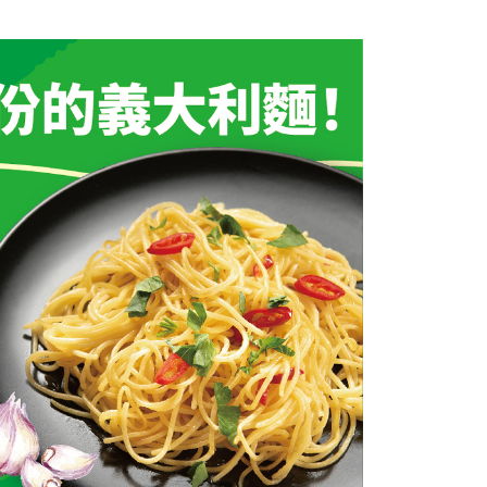
援中心」
https://netprotections.freshdesk.com/support/home
項】
恩沛科技股份有限公司提供之「AFTEE先享後付」服務完成之
依本服務之必要範圍內提供個人資料，並將交易相關給付款項請
讓予恩沛科技股份有限公司。
個人資料處理事宜，請瀏覽以下網址：
ee.tw/terms/#terms3
年的使用者請事先徵得法定代理人或監護人之同意方可使用
E先享後付」，若未經同意申辦者引起之損失，本公司不負相關責
AFTEE先享後付」時，將依據個別帳號之用戶狀況，依本公司
核予不同之上限額度；若仍有額度不足之情形，本公司將視審查
用戶進行身份認證。
一人註冊多個帳號或使用他人資訊註冊。若發現惡意使用之情
科技股份有限公司將有權停止該用戶之使用額度並採取法律行