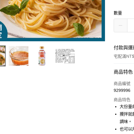
數量
付款與運
宅配滿NT$
付款方式
商品特色
信用卡一
商品編號
9299996
LINE Pay
商品特色
Apple Pay
大份量
攪拌就
街口支付
調味。
悠遊付
也可以