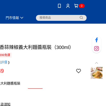
0
門市情報
 香蒜辣椒義大利麵醬瓶裝（300ml）
899免運
則評價
)
49
義大利麵醬瓶裝
出貨須知