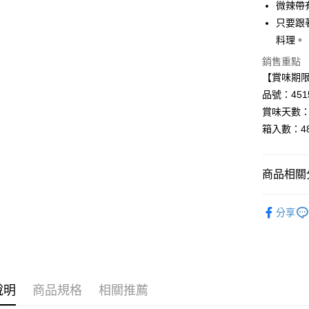
微辣帶
Google Pa
只要跟
全盈+PAY
料理。
AFTEE先
銷售重點
相關說明
【賞味期限：
【關於「A
品號：4515
AFTEE
賞味天數：
便利好安
運送方式
１．簡單
箱入數：4
２．便利
宅配
３．安心
每筆NT$1
商品相關分
【「AFT
１．於結帳
▸調味料◃
付」結帳
分享
２．訂單
▸咖樂迪品
３．收到繳
／ATM／
▸咖樂迪品
※ 請注意
絡購買商品
◆7/31-
先享後付
說明
商品規格
相關推薦
※ 交易是
是否繳費成