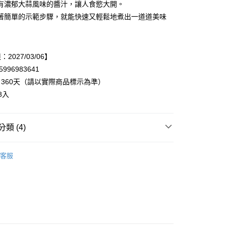
有濃郁大蒜風味的醬汁，讓人食慾大開。
y
著簡單的示範步驟，就能快速又輕鬆地煮出一道道美味
享後付
2027/03/06】
FTEE先享後付」】
996983641
先享後付是「在收到商品之後才付款」的支付方式。 讓您購物簡單
360天（請以實際商品標示為準）
心！
：不需註冊會員、不需綁卡、不需儲值。
8入
：只要手機號碼，簡訊認證，即可結帳。
：先確認商品／服務後，再付款。
20，滿NT$899(含以上)免運費
類 (4)
EE先享後付」結帳流程】
方式選擇「AFTEE先享後付」後，將跳轉至「AFTEE先享後
▸義大利麵醬
頁面，進行簡訊認證並確認金額後，即可完成結帳。
客服
成立數日內，您將收到繳費通知簡訊。
牌◃
費通知簡訊後14天內，點擊此簡訊中的連結，可透過四大超商
網路銀行／等多元方式進行付款，方視為交易完成。
牌◃
▸義大利麵、麵醬、調味料
：結帳手續完成當下不需立刻繳費，但若您需要取消訂單，請聯
的店家。未經商家同意取消之訂單仍視為有效，需透過AFTEE
8/12 官網限定 料理就醬煮 2件9折◆
繳納相關費用。
否成功請以「AFTEE先享後付 」之結帳頁面顯示為準，若有關於
功／繳費後需取消欲退款等相關疑問，請聯繫「AFTEE先享後