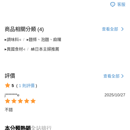
客服
商品相關分類 (4)
查看全部
▸調味料◃
▸麵條、泡麵、麻糬
▸異國食材◃
🎎日本主婦推薦
評價
查看全部
5
(
1
則評價
)
j********e
2025/10/27
不錯
本分類熱銷
全站排行