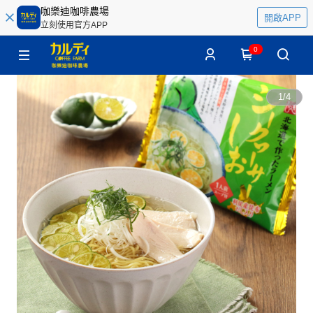
咖樂迪咖啡農場
開啟APP
立刻使用官方APP
0
1
/
4