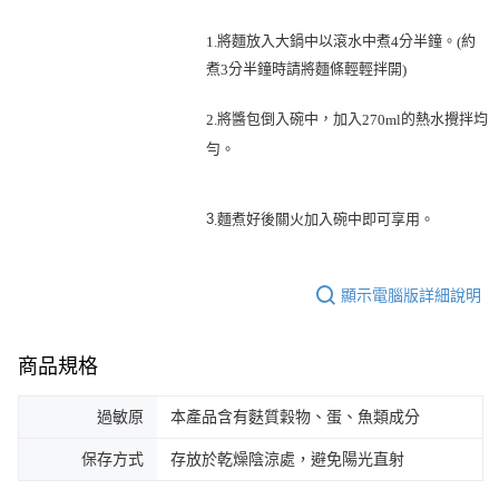
４．使用「AFTEE先享後付」時，將依據個別帳號之用戶狀況，依本公司即
時審查核予不同之上限額度；若仍有額度不足之情形，本公司將視審查結果
將麵放入大鍋中以滾水中煮
分半鐘。
約
1.
4
(
請求用戶進行身份認證。
煮
分半鐘時請將麵條輕輕拌開
3
)
５．嚴禁一人註冊多個帳號或使用他人資訊註冊。若發現惡意使用之情形，
恩沛科技股份有限公司將有權停止該用戶之使用額度並採取法律行動。
將醬包倒入碗中，加入
的熱水攪拌均
2.
270ml
勻。
3
麵煮好後關火加入碗中即可享用。
.
顯示電腦版詳細說明
商品規格
過敏原
本產品含有麩質穀物、蛋、魚類成分
保存方式
存放於乾燥陰涼處，避免陽光直射