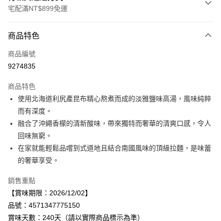
宅配滿NT$899免運
付款方式
商品特色
信用卡一次付款
商品編號
LINE Pay
9274835
Apple Pay
商品特色
街口支付
使用北海道利尻產昆布精心熬煮而成的淡雅鹽味高湯，風味純粹
而有深度。
悠遊付
融合了沖繩香檬的清新酸味，帶來獨特而奢華的清爽口感，令人
Google Pay
回味無窮。
在家就能輕鬆品嚐到式道地且結合南國風味的頂級拉麵，是味蕾
全盈+PAY
的奢華享受。
AFTEE先享後付
銷售重點
相關說明
【賞味期限：2026/12/02】
【關於「AFTEE先享後付」】
AFTEE先享後付是「在收到商品之後才付款」的支付方式。 讓您購物簡單
品號：4571347775150
運送方式
便利好安心！
賞味天數：240天（請以實際商品標示為準）
１．簡單：不需註冊會員、不需綁卡、不需儲值。