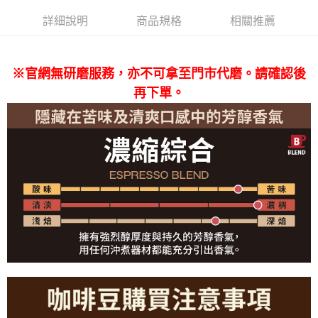
３．收到繳費通知簡訊後14天內，點擊此簡訊中的連結，可透過四大超商／
詳細說明
商品規格
相關推薦
ATM／網路銀行／等多元方式進行付款，方視為交易完成。
※ 請注意：結帳手續完成當下不需立刻繳費，但若您需要取消訂單，請聯絡
購買商品的店家。未經商家同意取消之訂單仍視為有效，需透過AFTEE先享
後付繳納相關費用。
※官網無研磨服務，亦不可拿至門市代磨。請確認後
※ 交易是否成功請以「AFTEE先享後付 」之結帳頁面顯示為準，若有關於
是否繳費成功／繳費後需取消欲退款等相關疑問，請聯繫「AFTEE先享後付
再下單。
客戶支援中心」
https://netprotections.freshdesk.com/support/home
【注意事項】
１．透過由恩沛科技股份有限公司提供之「AFTEE先享後付」服務完成之交
易，需依本服務之必要範圍內提供個人資料，並將交易相關給付款項請求債
權轉讓予恩沛科技股份有限公司。
２．關於個人資料處理事宜，請瀏覽以下網址：
https://aftee.tw/terms/#terms3
３．未成年的使用者請事先徵得法定代理人或監護人之同意方可使用
「AFTEE先享後付」，若未經同意申辦者引起之損失，本公司不負相關責
任。
４．使用「AFTEE先享後付」時，將依據個別帳號之用戶狀況，依本公司即
時審查核予不同之上限額度；若仍有額度不足之情形，本公司將視審查結果
請求用戶進行身份認證。
５．嚴禁一人註冊多個帳號或使用他人資訊註冊。若發現惡意使用之情形，
恩沛科技股份有限公司將有權停止該用戶之使用額度並採取法律行動。