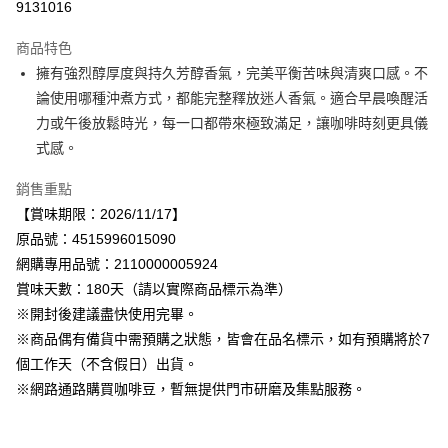
9131016
Apple Pay
商品特色
街口支付
擁有強烈醇厚度與持久芳醇香氣，完美平衡苦味與清爽口感。不
論使用哪種沖煮方式，都能完整釋放迷人香氣。適合早晨喚醒活
悠遊付
力或午後放鬆時光，每一口都帶來極致滿足，讓咖啡時刻更具儀
Google Pay
式感。
全盈+PAY
銷售重點
【賞味期限：2026/11/17】
AFTEE先享後付
原品號：4515996015090
相關說明
網購專用品號：2110000005924
【關於「AFTEE先享後付」】
AFTEE先享後付是「在收到商品之後才付款」的支付方式。 讓您購物簡單
賞味天數：180天（請以實際商品標示為準）
運送方式
便利好安心！
※開封後建議盡快使用完畢。
１．簡單：不需註冊會員、不需綁卡、不需儲值。
宅配
２．便利：只要手機號碼，簡訊認證，即可結帳。
※商品偶有備貨中需預購之狀態，皆會在品名標示，如有預購將於7
每筆NT$120，滿NT$899(含以上)免運費
３．安心：先確認商品／服務後，再付款。
個工作天（不含假日）出貨。
※網路通路購買咖啡豆，暫無提供門市研磨及集點服務。
【「AFTEE先享後付」結帳流程】
１．於結帳方式選擇「AFTEE先享後付」後，將跳轉至「AFTEE先享後付」
結帳頁面，進行簡訊認證並確認金額後，即可完成結帳。
２．訂單成立數日內，您將收到繳費通知簡訊。