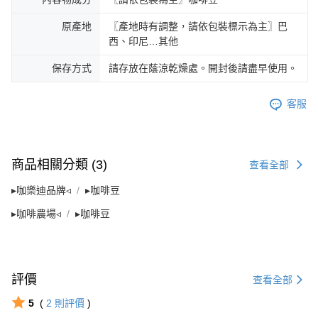
原產地
〖產地時有調整，請依包裝標示為主〗巴
西、印尼…其他
保存方式
請存放在蔭涼乾燥處。開封後請盡早使用。
客服
商品相關分類 (3)
查看全部
▸咖樂迪品牌◃
▸咖啡豆
▸咖啡農場◃
▸咖啡豆
評價
查看全部
5
(
2
則評價
)