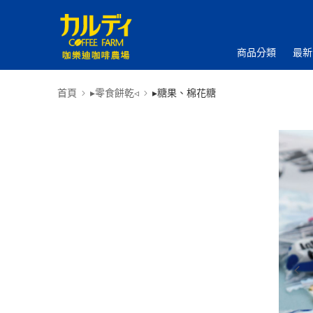
商品分類
最新
首頁
▸零食餅乾◃
▸糖果、棉花糖