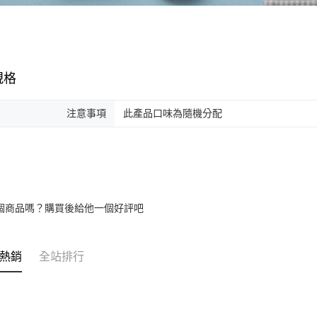
規格
注意事項
此產品口味為隨機分配
個商品嗎？購買後給他一個好評吧
熱銷
全站排行