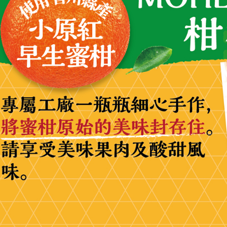
付客戶支
【注意事
１．透過由
交易，需
求債權轉
２．關於
https://aft
３．未成
「AFTE
任。
４．使用「
即時審查
結果請求
５．嚴禁
形，恩沛
動。