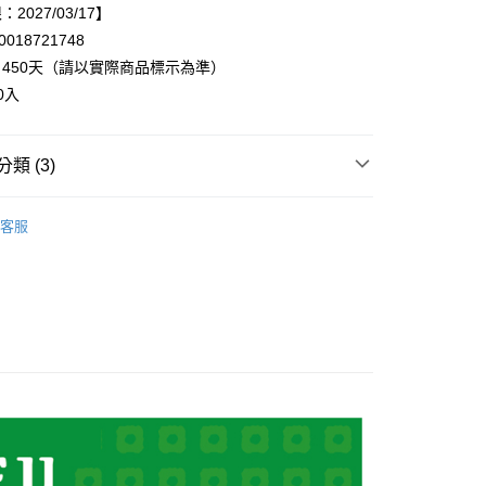
2027/03/17】
y
018721748
450天（請以實際商品標示為準）
享後付
0入
FTEE先享後付」】
先享後付是「在收到商品之後才付款」的支付方式。 讓您購物簡單
類 (3)
心！
：不需註冊會員、不需綁卡、不需儲值。
▸抹醬、蜂蜜、鬆餅粉
：只要手機號碼，簡訊認證，即可結帳。
客服
：先確認商品／服務後，再付款。
◃
🎎日本主婦推薦
20，滿NT$899(含以上)免運費
牌 MOHEJIもへじ◃
EE先享後付」結帳流程】
▸果醬、蜂蜜、抹醬
方式選擇「AFTEE先享後付」後，將跳轉至「AFTEE先享後
頁面，進行簡訊認證並確認金額後，即可完成結帳。
成立數日內，您將收到繳費通知簡訊。
費通知簡訊後14天內，點擊此簡訊中的連結，可透過四大超商
網路銀行／等多元方式進行付款，方視為交易完成。
：結帳手續完成當下不需立刻繳費，但若您需要取消訂單，請聯
的店家。未經商家同意取消之訂單仍視為有效，需透過AFTEE
繳納相關費用。
否成功請以「AFTEE先享後付 」之結帳頁面顯示為準，若有關於
功／繳費後需取消欲退款等相關疑問，請聯繫「AFTEE先享後