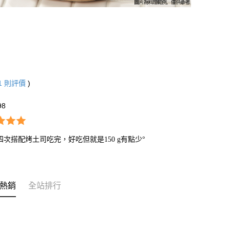
1
則評價
)
98
四次搭配烤土司吃完，好吃但就是150 g有點少°
熱銷
全站排行