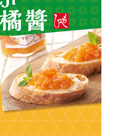
援中心」
https://netprotections.freshdesk.com/support/home
項】
恩沛科技股份有限公司提供之「AFTEE先享後付」服務完成之
依本服務之必要範圍內提供個人資料，並將交易相關給付款項請
讓予恩沛科技股份有限公司。
個人資料處理事宜，請瀏覽以下網址：
ee.tw/terms/#terms3
年的使用者請事先徵得法定代理人或監護人之同意方可使用
E先享後付」，若未經同意申辦者引起之損失，本公司不負相關責
AFTEE先享後付」時，將依據個別帳號之用戶狀況，依本公司
核予不同之上限額度；若仍有額度不足之情形，本公司將視審查
用戶進行身份認證。
一人註冊多個帳號或使用他人資訊註冊。若發現惡意使用之情
科技股份有限公司將有權停止該用戶之使用額度並採取法律行