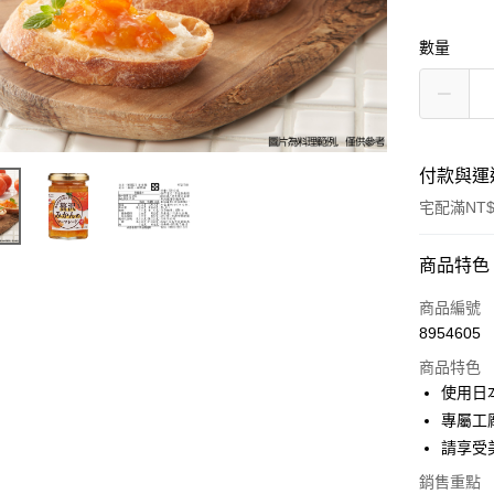
數量
付款與運
宅配滿NT$
付款方式
商品特色
信用卡一
商品編號
8954605
LINE Pay
商品特色
Apple Pay
使用日
專屬工
街口支付
請享受
悠遊付
銷售重點