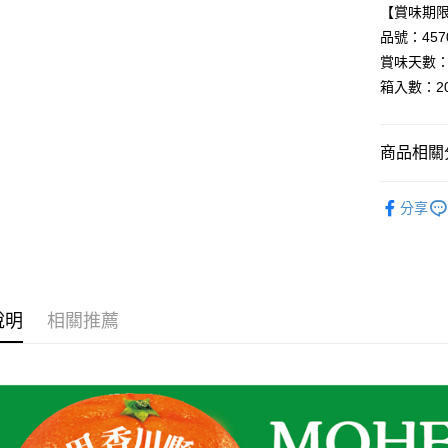
【賞味期限：
Google Pa
品號：4570
全盈+PAY
賞味天數：
AFTEE先
箱入數：2
相關說明
【關於「A
AFTEE
商品相關分
便利好安
運送方式
１．簡單
▸調味料◃
２．便利
分享
宅配
３．安心
▸異國食材
每筆NT$1
▸嚴選日本品
【「AFT
１．於結帳
付」結帳
２．訂單
說明
相關推薦
３．收到繳
／ATM／
※ 請注意
絡購買商品
先享後付
※ 交易是
是否繳費成