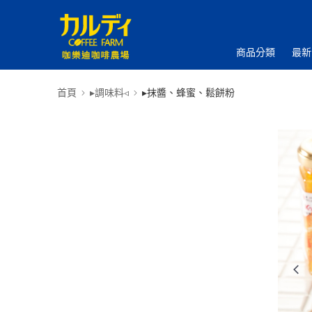
商品分類
最新
首頁
▸調味料◃
▸抹醬、蜂蜜、鬆餅粉