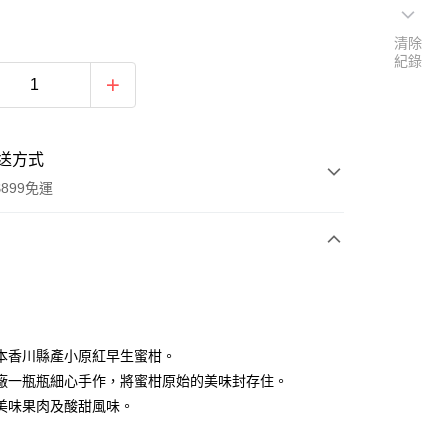
清除
紀錄
送方式
899免運
次付款
本香川縣產小原紅早生蜜柑。
廠一瓶瓶細心手作，將蜜柑原始的美味封存住。
美味果肉及酸甜風味。