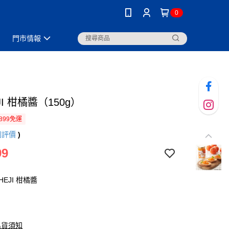
0
門市情報
JI 柑橘醬（150g）
899免運
則評價
)
99
EJI 柑橘醬
出貨須知