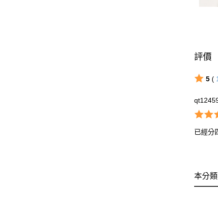
評價
5
(
qt1245
已經分
本分類