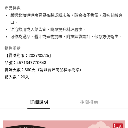
Apple Pay
商品特色
街口支付
嚴選北海道道南真昆布製成粉末茶，融合梅子香氣，風味甘鹹爽
口。
悠遊付
沖泡飲用或入菜皆宜，簡單提升料理層次。
Google Pay
可作為湯品、醬汁或煮物提味，附拉鍊袋設計，保存方便衛生。
全盈+PAY
銷售重點
【賞味期限：2027/03/25】
AFTEE先享後付
品號：4571347770643
相關說明
賞味天數：360天（請以實際商品標示為準）
【關於「AFTEE先享後付」】
AFTEE先享後付是「在收到商品之後才付款」的支付方式。 讓您購物簡單
箱入數：20入
運送方式
便利好安心！
１．簡單：不需註冊會員、不需綁卡、不需儲值。
宅配
２．便利：只要手機號碼，簡訊認證，即可結帳。
每筆NT$120，滿NT$899(含以上)免運費
３．安心：先確認商品／服務後，再付款。
詳細說明
相關推薦
【「AFTEE先享後付」結帳流程】
１．於結帳方式選擇「AFTEE先享後付」後，將跳轉至「AFTEE先享後付」
結帳頁面，進行簡訊認證並確認金額後，即可完成結帳。
２．訂單成立數日內，您將收到繳費通知簡訊。
３．收到繳費通知簡訊後14天內，點擊此簡訊中的連結，可透過四大超商／