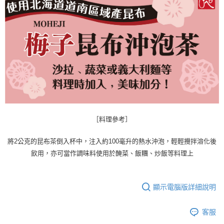
ATM／網路銀行／等多元方式進行付款，方視為交易完成。
※ 請注意：結帳手續完成當下不需立刻繳費，但若您需要取消訂單，請聯絡
購買商品的店家。未經商家同意取消之訂單仍視為有效，需透過AFTEE先享
後付繳納相關費用。
※ 交易是否成功請以「AFTEE先享後付 」之結帳頁面顯示為準，若有關於
是否繳費成功／繳費後需取消欲退款等相關疑問，請聯繫「AFTEE先享後付
客戶支援中心」
https://netprotections.freshdesk.com/support/home
【注意事項】
１．透過由恩沛科技股份有限公司提供之「AFTEE先享後付」服務完成之交
易，需依本服務之必要範圍內提供個人資料，並將交易相關給付款項請求債
權轉讓予恩沛科技股份有限公司。
２．關於個人資料處理事宜，請瀏覽以下網址：
［料理參考］
https://aftee.tw/terms/#terms3
３．未成年的使用者請事先徵得法定代理人或監護人之同意方可使用
「AFTEE先享後付」，若未經同意申辦者引起之損失，本公司不負相關責
將2公克的昆布茶倒入杯中，注入約100毫升的熱水沖泡，輕輕攪拌溶化後
任。
飲用，亦可當作調味料使用於醃菜、飯糰、炒飯等料理上
４．使用「AFTEE先享後付」時，將依據個別帳號之用戶狀況，依本公司即
時審查核予不同之上限額度；若仍有額度不足之情形，本公司將視審查結果
請求用戶進行身份認證。
５．嚴禁一人註冊多個帳號或使用他人資訊註冊。若發現惡意使用之情形，
顯示電腦版詳細說明
恩沛科技股份有限公司將有權停止該用戶之使用額度並採取法律行動。
客服