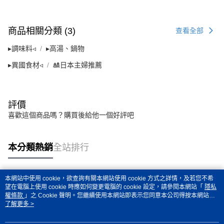
商品相關分類 (3)
查看全部
▸調味料◃
▸高湯、鍋物
▸異國食材◃
🎎日本主婦推薦
評價
喜歡這個商品嗎？購買後給他一個好評吧
本分類熱銷
全站排行
本網站中使用 cookie，欲查詢有關本網站使用 cookie 方式之詳情，及若您不希
熱門標籤
望在電腦上使用 cookie 時應如何變更電腦的 cookie 設定，請參閱本網站「
隱私
權條款
」之 Cookie 聲明。您繼續使用本網站即表示您同意本公司得按本網站使
用條款之 Cookie 聲明使用 cookie。
了解更多 >