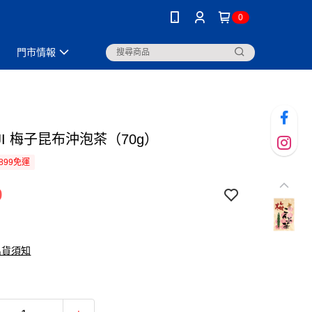
0
門市情報
JI 梅子昆布沖泡茶（70g）
899免運
9
出貨須知