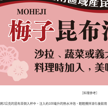
求債權轉
２．關於
https://aft
３．未成
「AFTE
任。
４．使用「
即時審查
結果請求
５．嚴禁
形，恩沛
動。
［料理參考］
將2公克的昆布茶倒入杯中，注入約100毫升的熱水沖泡，輕輕攪拌溶化後飲