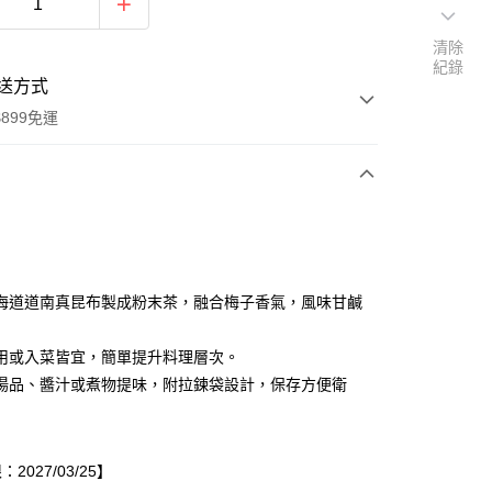
清除
紀錄
送方式
899免運
次付款
海道道南真昆布製成粉末茶，融合梅子香氣，風味甘鹹
用或入菜皆宜，簡單提升料理層次。
湯品、醬汁或煮物提味，附拉鍊袋設計，保存方便衛
y
2027/03/25】