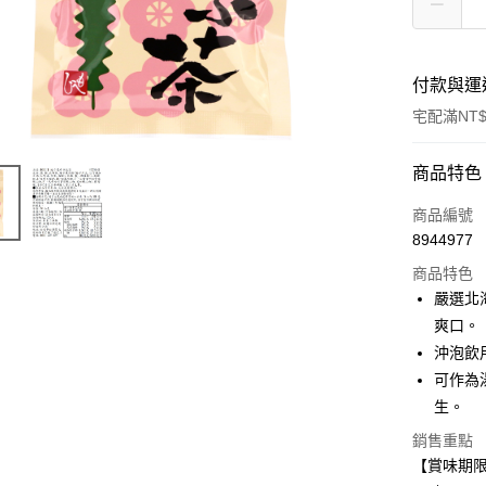
付款與運
宅配滿NT$
付款方式
商品特色
信用卡一
商品編號
8944977
LINE Pay
商品特色
Apple Pay
嚴選北
爽口。
街口支付
沖泡飲
悠遊付
可作為
生。
Google Pa
銷售重點
全盈+PAY
【賞味期限：