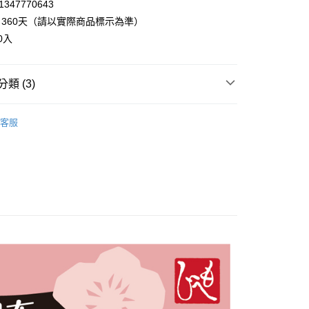
享後付
347770643
360天（請以實際商品標示為準）
FTEE先享後付」】
0入
先享後付是「在收到商品之後才付款」的支付方式。 讓您購物簡單
心！
：不需註冊會員、不需綁卡、不需儲值。
類 (3)
：只要手機號碼，簡訊認證，即可結帳。
：先確認商品／服務後，再付款。
20，滿NT$899(含以上)免運費
▸高湯、鍋物
EE先享後付」結帳流程】
客服
◃
🎎日本主婦推薦
方式選擇「AFTEE先享後付」後，將跳轉至「AFTEE先享後
頁面，進行簡訊認證並確認金額後，即可完成結帳。
牌 MOHEJIもへじ◃
▸高湯、鍋物、高湯包
成立數日內，您將收到繳費通知簡訊。
費通知簡訊後14天內，點擊此簡訊中的連結，可透過四大超商
網路銀行／等多元方式進行付款，方視為交易完成。
：結帳手續完成當下不需立刻繳費，但若您需要取消訂單，請聯
的店家。未經商家同意取消之訂單仍視為有效，需透過AFTEE
繳納相關費用。
否成功請以「AFTEE先享後付 」之結帳頁面顯示為準，若有關於
功／繳費後需取消欲退款等相關疑問，請聯繫「AFTEE先享後
援中心」
https://netprotections.freshdesk.com/support/home
項】
恩沛科技股份有限公司提供之「AFTEE先享後付」服務完成之
依本服務之必要範圍內提供個人資料，並將交易相關給付款項請