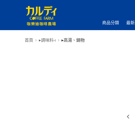
商品分類
最新
首頁
▸調味料◃
▸高湯、鍋物