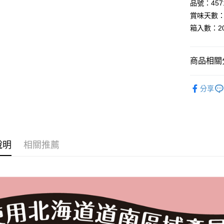
AFTEE先
品號：4571
相關說明
賞味天數：
【關於「A
箱入數：2
AFTEE
便利好安
運送方式
１．簡單
商品相關分
２．便利
宅配
３．安心
每筆NT$1
▸調味料◃
【「AFT
分享
▸異國食材
１．於結帳
付」結帳
▸嚴選日本品
２．訂單
３．收到繳
／ATM／
※ 請注意
說明
相關推薦
絡購買商品
先享後付
※ 交易是
是否繳費成
付客戶支
【注意事
１．透過由
交易，需