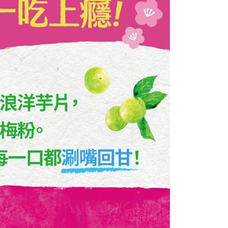
援中心」
https://netprotections.freshdesk.com/support/home
項】
恩沛科技股份有限公司提供之「AFTEE先享後付」服務完成之
依本服務之必要範圍內提供個人資料，並將交易相關給付款項請
讓予恩沛科技股份有限公司。
個人資料處理事宜，請瀏覽以下網址：
ee.tw/terms/#terms3
年的使用者請事先徵得法定代理人或監護人之同意方可使用
E先享後付」，若未經同意申辦者引起之損失，本公司不負相關責
AFTEE先享後付」時，將依據個別帳號之用戶狀況，依本公司
核予不同之上限額度；若仍有額度不足之情形，本公司將視審查
用戶進行身份認證。
一人註冊多個帳號或使用他人資訊註冊。若發現惡意使用之情
科技股份有限公司將有權停止該用戶之使用額度並採取法律行