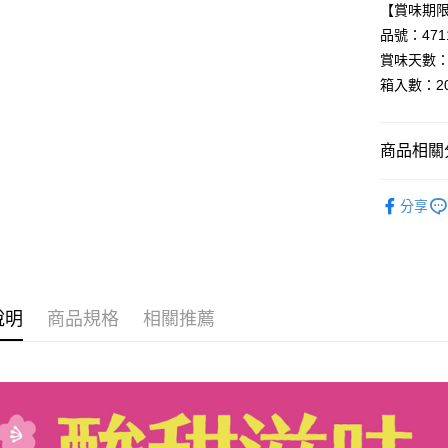
【賞味期限：
Google Pa
品號：4711
全盈+PAY
賞味天數：
AFTEE先
箱入數：2
相關說明
【關於「A
AFTEE
商品相關分
便利好安
運送方式
１．簡單
▸零食餅乾
２．便利
分享
宅配
３．安心
▸咖樂迪品
每筆NT$1
▸咖樂迪品
【「AFT
１．於結帳
◆SALE
付」結帳
２．訂單
說明
商品規格
相關推薦
◆SUMME
３．收到繳
／ATM／
※ 請注意
絡購買商品
先享後付
※ 交易是
是否繳費成