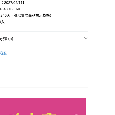
2027/02/11】
y
843917160
240天（請以實際商品標示為準）
享後付
0入
FTEE先享後付」】
先享後付是「在收到商品之後才付款」的支付方式。 讓您購物簡單
類 (5)
心！
：不需註冊會員、不需綁卡、不需儲值。
◃
▸餅乾、洋芋片、爆米花
：只要手機號碼，簡訊認證，即可結帳。
客服
：先確認商品／服務後，再付款。
牌◃
20，滿NT$899(含以上)免運費
牌◃
EE先享後付」結帳流程】
▸休閒零食、糖果
方式選擇「AFTEE先享後付」後，將跳轉至「AFTEE先享後
 期間限定特價◆
頁面，進行簡訊認證並確認金額後，即可完成結帳。
成立數日內，您將收到繳費通知簡訊。
R SALE 夏季特賣◆
費通知簡訊後14天內，點擊此簡訊中的連結，可透過四大超商
網路銀行／等多元方式進行付款，方視為交易完成。
：結帳手續完成當下不需立刻繳費，但若您需要取消訂單，請聯
的店家。未經商家同意取消之訂單仍視為有效，需透過AFTEE
繳納相關費用。
否成功請以「AFTEE先享後付 」之結帳頁面顯示為準，若有關於
功／繳費後需取消欲退款等相關疑問，請聯繫「AFTEE先享後