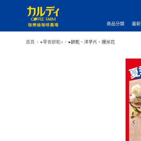
商品分類
最新
首頁
▸零食餅乾◃
▸餅乾、洋芋片、爆米花