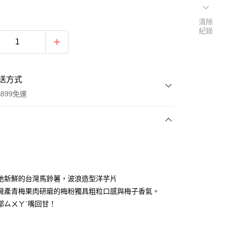
清除
紀錄
送方式
899免運
次付款
地新鮮的台灣馬鈴薯，波浪造型洋芋片
灣產青梅果肉研磨的梅粉獨具粗粒口感與梅子香氣。
都ㄙㄨㄚˋ嘴回甘！