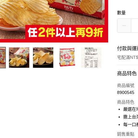
數量
付款與運
宅配滿NT$
付款方式
商品特色
信用卡一
商品編號
8900545
LINE Pay
商品特色
Apple Pay
嚴選在
撒上台
街口支付
每一口
悠遊付
銷售重點