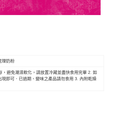
處理奶粉
存，避免潮濕軟化，請放置冷藏並盡快食用完畢 2. 如
現即可．已過期、變味之產品請勿食用 3. 內附乾燥