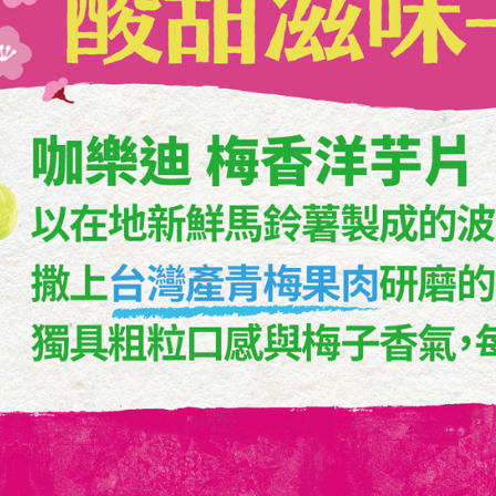
付客戶支
【注意事
１．透過由
交易，需
求債權轉
２．關於
https://aft
３．未成
「AFTE
任。
４．使用「
即時審查
結果請求
５．嚴禁
形，恩沛
動。