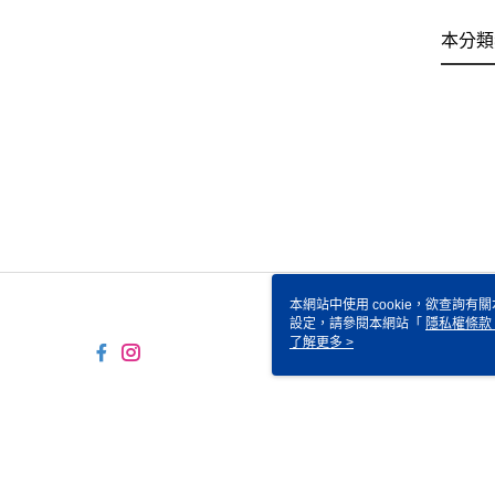
本分類
本網站中使用 cookie，欲查詢有關
設定，請參閱本網站「
隱私權條款
使用 cookie。
了解更多 >