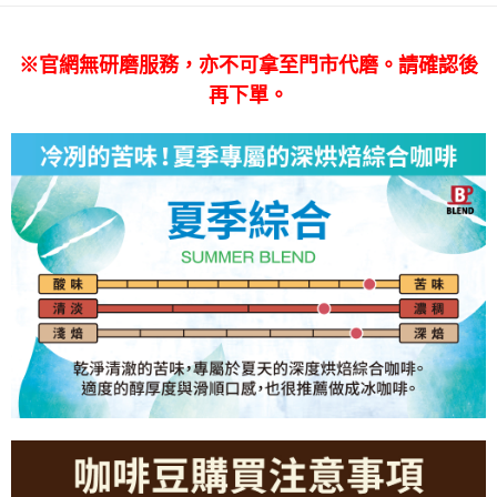
ATM／網路銀行／等多元方式進行付款，方視為交易完成。
※ 請注意：結帳手續完成當下不需立刻繳費，但若您需要取消訂單，請聯絡
購買商品的店家。未經商家同意取消之訂單仍視為有效，需透過AFTEE先享
※官網無研磨服務，亦不可拿至門市代磨。請確認後
後付繳納相關費用。
※ 交易是否成功請以「AFTEE先享後付 」之結帳頁面顯示為準，若有關於
再下單。
是否繳費成功／繳費後需取消欲退款等相關疑問，請聯繫「AFTEE先享後付
客戶支援中心」
https://netprotections.freshdesk.com/support/home
【注意事項】
１．透過由恩沛科技股份有限公司提供之「AFTEE先享後付」服務完成之交
易，需依本服務之必要範圍內提供個人資料，並將交易相關給付款項請求債
權轉讓予恩沛科技股份有限公司。
２．關於個人資料處理事宜，請瀏覽以下網址：
https://aftee.tw/terms/#terms3
３．未成年的使用者請事先徵得法定代理人或監護人之同意方可使用
「AFTEE先享後付」，若未經同意申辦者引起之損失，本公司不負相關責
任。
４．使用「AFTEE先享後付」時，將依據個別帳號之用戶狀況，依本公司即
時審查核予不同之上限額度；若仍有額度不足之情形，本公司將視審查結果
請求用戶進行身份認證。
５．嚴禁一人註冊多個帳號或使用他人資訊註冊。若發現惡意使用之情形，
恩沛科技股份有限公司將有權停止該用戶之使用額度並採取法律行動。