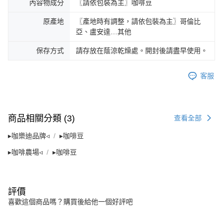
內容物成分
〖請依包裝為主〗咖啡豆
原產地
〖產地時有調整，請依包裝為主〗哥倫比
亞、盧安達…其他
保存方式
請存放在蔭涼乾燥處。開封後請盡早使用。
客服
商品相關分類 (3)
查看全部
▸咖樂迪品牌◃
▸咖啡豆
▸咖啡農場◃
▸咖啡豆
評價
喜歡這個商品嗎？購買後給他一個好評吧