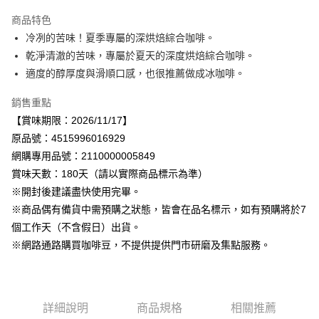
Apple Pay
商品特色
街口支付
冷冽的苦味！夏季專屬的深烘焙綜合咖啡。
乾淨清澈的苦味，專屬於夏天的深度烘焙綜合咖啡。
悠遊付
適度的醇厚度與滑順口感，也很推薦做成冰咖啡。
Google Pay
銷售重點
全盈+PAY
【賞味期限：2026/11/17】
原品號：4515996016929
AFTEE先享後付
網購專用品號：2110000005849
相關說明
賞味天數：180天（請以實際商品標示為準）
【關於「AFTEE先享後付」】
AFTEE先享後付是「在收到商品之後才付款」的支付方式。 讓您購物簡單
※開封後建議盡快使用完畢。
運送方式
便利好安心！
※商品偶有備貨中需預購之狀態，皆會在品名標示，如有預購將於7
１．簡單：不需註冊會員、不需綁卡、不需儲值。
宅配
２．便利：只要手機號碼，簡訊認證，即可結帳。
個工作天（不含假日）出貨。
每筆NT$120，滿NT$899(含以上)免運費
３．安心：先確認商品／服務後，再付款。
※網路通路購買咖啡豆，不提供提供門市研磨及集點服務。
【「AFTEE先享後付」結帳流程】
１．於結帳方式選擇「AFTEE先享後付」後，將跳轉至「AFTEE先享後付」
結帳頁面，進行簡訊認證並確認金額後，即可完成結帳。
２．訂單成立數日內，您將收到繳費通知簡訊。
詳細說明
商品規格
相關推薦
３．收到繳費通知簡訊後14天內，點擊此簡訊中的連結，可透過四大超商／