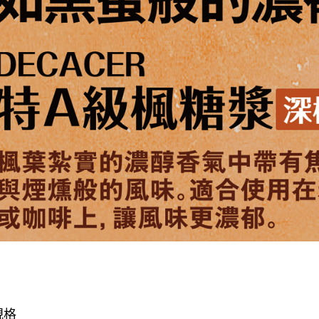
【注意事
１．透過由
交易，需
求債權轉
２．關於
https://aft
３．未成
「AFTE
任。
４．使用「
即時審查
結果請求
５．嚴禁
形，恩沛
動。
規格