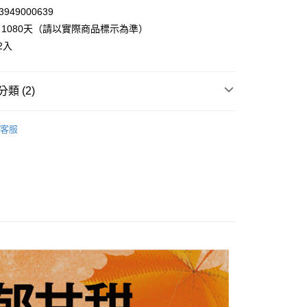
949000639
1080天（請以實際商品標示為準）
享後付
2入
FTEE先享後付」】
先享後付是「在收到商品之後才付款」的支付方式。 讓您購物簡單
類 (2)
心！
：不需註冊會員、不需綁卡、不需儲值。
▸抹醬、蜂蜜、鬆餅粉
：只要手機號碼，簡訊認證，即可結帳。
客服
：先確認商品／服務後，再付款。
◃
🎎日本主婦推薦
20，滿NT$899(含以上)免運費
EE先享後付」結帳流程】
方式選擇「AFTEE先享後付」後，將跳轉至「AFTEE先享後
頁面，進行簡訊認證並確認金額後，即可完成結帳。
成立數日內，您將收到繳費通知簡訊。
費通知簡訊後14天內，點擊此簡訊中的連結，可透過四大超商
網路銀行／等多元方式進行付款，方視為交易完成。
：結帳手續完成當下不需立刻繳費，但若您需要取消訂單，請聯
的店家。未經商家同意取消之訂單仍視為有效，需透過AFTEE
繳納相關費用。
否成功請以「AFTEE先享後付 」之結帳頁面顯示為準，若有關於
功／繳費後需取消欲退款等相關疑問，請聯繫「AFTEE先享後
援中心」
https://netprotections.freshdesk.com/support/home