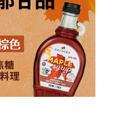
項】
恩沛科技股份有限公司提供之「AFTEE先享後付」服務完成之
依本服務之必要範圍內提供個人資料，並將交易相關給付款項請
讓予恩沛科技股份有限公司。
個人資料處理事宜，請瀏覽以下網址：
ee.tw/terms/#terms3
年的使用者請事先徵得法定代理人或監護人之同意方可使用
E先享後付」，若未經同意申辦者引起之損失，本公司不負相關責
AFTEE先享後付」時，將依據個別帳號之用戶狀況，依本公司
核予不同之上限額度；若仍有額度不足之情形，本公司將視審查
用戶進行身份認證。
一人註冊多個帳號或使用他人資訊註冊。若發現惡意使用之情
科技股份有限公司將有權停止該用戶之使用額度並採取法律行