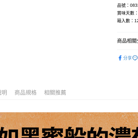
品號：0833
全盈+PAY
賞味天數：
AFTEE先
箱入數：1
相關說明
【關於「A
AFTEE
商品相關分
便利好安
運送方式
１．簡單
▸調味料◃
２．便利
分享
宅配
３．安心
▸異國食材
每筆NT$1
【「AFT
１．於結帳
付」結帳
２．訂單
說明
商品規格
相關推薦
３．收到繳
／ATM／
※ 請注意
絡購買商品
先享後付
※ 交易是
是否繳費成
付客戶支