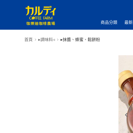
商品分類
最新
首頁
▸調味料◃
▸抹醬、蜂蜜、鬆餅粉