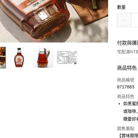
數量
付款與運
宅配滿NT$
付款方式
商品特色
信用卡一
商品編號
8717883
LINE Pay
商品特色
Apple Pay
如黑蜜
或咖啡
街口支付
糖愛好
悠遊付
銷售重點
【賞味期限：
Google Pa