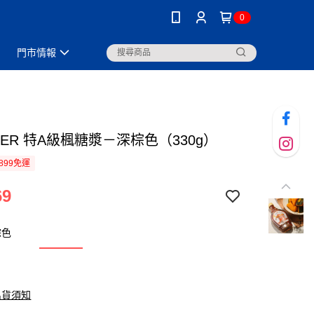
0
門市情報
CER 特A級楓糖漿－深棕色（330g）
899免運
69
棕色
出貨須知