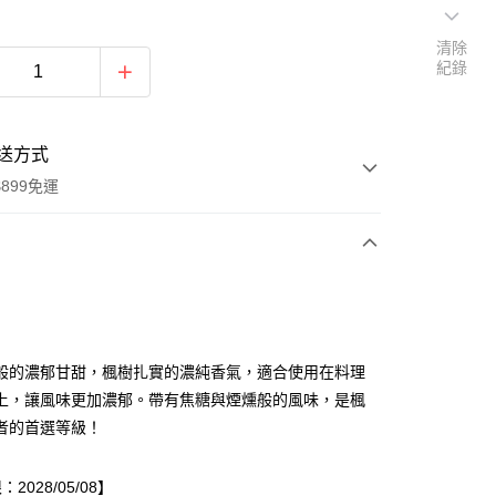
清除
紀錄
送方式
899免運
次付款
般的濃郁甘甜，楓樹扎實的濃純香氣，適合使用在料理
上，讓風味更加濃郁。帶有焦糖與煙燻般的風味，是楓
者的首選等級！
2028/05/08】
y