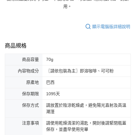
４．使用「AFTEE先享後付」時，將依據個別帳號之用戶狀況，依本公司即
時審查核予不同之上限額度；若仍有額度不足之情形，本公司將視審查結果
用。
請求用戶進行身份認證。
５．嚴禁一人註冊多個帳號或使用他人資訊註冊。若發現惡意使用之情形，
恩沛科技股份有限公司將有權停止該用戶之使用額度並採取法律行動。
顯示電腦版詳細說明
商品規格
商品容量
70g
內容物成分
〖請依包裝為主〗即溶咖啡、可可粉
原產地
巴西
保存期限
1095天
保存方式
請放置於陰涼乾燥處，避免陽光直射及高溫
潮溼
注意事項
請使用乾燥清潔的湯匙，開封後請緊閉瓶蓋
保存，並盡早使用完畢