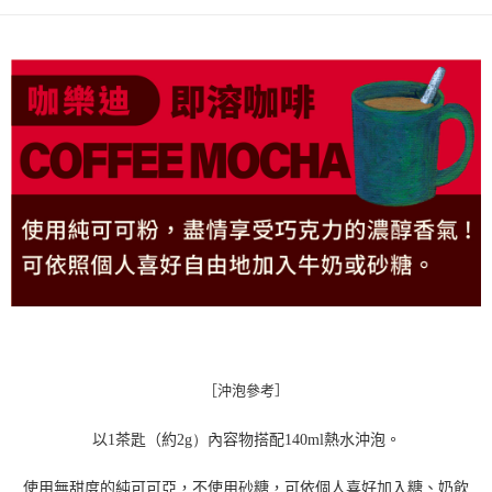
２．便利：只要手機號碼，簡訊認證，即可結帳。
每筆NT$120，滿NT$899(含以上)免運費
３．安心：先確認商品／服務後，再付款。
【「AFTEE先享後付」結帳流程】
１．於結帳方式選擇「AFTEE先享後付」後，將跳轉至「AFTEE先享後付」
結帳頁面，進行簡訊認證並確認金額後，即可完成結帳。
２．訂單成立數日內，您將收到繳費通知簡訊。
３．收到繳費通知簡訊後14天內，點擊此簡訊中的連結，可透過四大超商／
ATM／網路銀行／等多元方式進行付款，方視為交易完成。
※ 請注意：結帳手續完成當下不需立刻繳費，但若您需要取消訂單，請聯絡
購買商品的店家。未經商家同意取消之訂單仍視為有效，需透過AFTEE先享
後付繳納相關費用。
※ 交易是否成功請以「AFTEE先享後付 」之結帳頁面顯示為準，若有關於
是否繳費成功／繳費後需取消欲退款等相關疑問，請聯繫「AFTEE先享後付
客戶支援中心」
https://netprotections.freshdesk.com/support/home
【注意事項】
１．透過由恩沛科技股份有限公司提供之「AFTEE先享後付」服務完成之交
易，需依本服務之必要範圍內提供個人資料，並將交易相關給付款項請求債
權轉讓予恩沛科技股份有限公司。
［沖泡參考］
２．關於個人資料處理事宜，請瀏覽以下網址：
https://aftee.tw/terms/#terms3
３．未成年的使用者請事先徵得法定代理人或監護人之同意方可使用
以
1
茶匙（
約
2g）
內容物搭配
140ml
熱水沖泡。
「AFTEE先享後付」，若未經同意申辦者引起之損失，本公司不負相關責
任。
使用無甜度的純可可亞，
不使用砂糖，
可依個人喜好加入糖、
奶飲