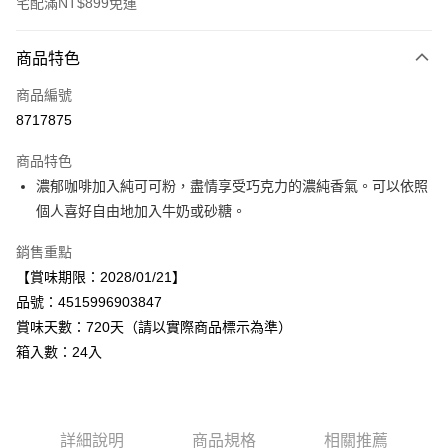
宅配滿NT$899免運
付款方式
商品特色
信用卡一次付款
商品編號
LINE Pay
8717875
Apple Pay
商品特色
街口支付
濃郁咖啡加入純可可粉，盡情享受巧克力的濃純香氣。可以依照
個人喜好自由地加入牛奶或砂糖。
悠遊付
銷售重點
Google Pay
【賞味期限：2028/01/21】
全盈+PAY
品號：4515996903847
賞味天數：720天（請以實際商品標示為準）
AFTEE先享後付
箱入數：24入
相關說明
【關於「AFTEE先享後付」】
AFTEE先享後付是「在收到商品之後才付款」的支付方式。 讓您購物簡單
運送方式
便利好安心！
１．簡單：不需註冊會員、不需綁卡、不需儲值。
宅配
詳細說明
商品規格
相關推薦