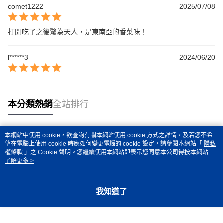
comet1222
2025/07/08
打開吃了之後驚為天人，是東南亞的香菜味！
l******3
2024/06/20
本分類熱銷
全站排行
本網站中使用 cookie，欲查詢有關本網站使用 cookie 方式之詳情，及若您不希
熱門標籤
望在電腦上使用 cookie 時應如何變更電腦的 cookie 設定，請參閱本網站「
隱私
權條款
」之 Cookie 聲明。您繼續使用本網站即表示您同意本公司得按本網站使
用條款之 Cookie 聲明使用 cookie。
了解更多 >
我知道了