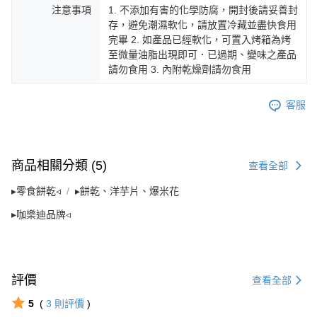
注意事項
1. 不添加有害的化學防腐，開封後請妥善封
存，避免潮濕軟化，請放置冷藏並盡快食用
完畢 2. 如產品已經軟化，可置入烤箱為烤
至微量油脂出現即可．已過期、變味之產品
請勿食用 3. 內附乾燥劑請勿食用
客服
商品相關分類 (5)
查看全部
▸零食餅乾◃
▸餅乾、洋芋片、爆米花
▸咖樂迪品牌◃
評價
查看全部
5
(
3
則評價
)