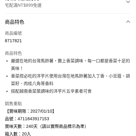
宅配滿NT$899免運
付款方式
商品特色
信用卡一次付款
商品編號
LINE Pay
8717821
Apple Pay
商品特色
街口支付
嚴選在地的台灣馬鈴薯，撒上香菜調味，每一口都是香菜十足的
美味！
悠遊付
香菜控必吃的洋芋片使用台灣在地馬鈴薯加入丁香、小豆蔻、胡
Google Pay
菜籽、肉桂八角等香料
搭配越南香菜葉調味的洋芋片五辛素者可食
全盈+PAY
銷售重點
AFTEE先享後付
【賞味期限：2027/01/10】
相關說明
品號：4711843917153
【關於「AFTEE先享後付」】
AFTEE先享後付是「在收到商品之後才付款」的支付方式。 讓您購物簡單
賞味天數：240天（請以實際商品標示為準）
運送方式
便利好安心！
箱入數：20入
１．簡單：不需註冊會員、不需綁卡、不需儲值。