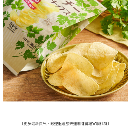
４．使用「AFTEE先享後付」時，將依據個別帳號之用戶狀況，依本公司即
時審查核予不同之上限額度；若仍有額度不足之情形，本公司將視審查結果
請求用戶進行身份認證。
５．嚴禁一人註冊多個帳號或使用他人資訊註冊。若發現惡意使用之情形，
恩沛科技股份有限公司將有權停止該用戶之使用額度並採取法律行動。
【更多最新資訊，歡迎追蹤咖樂迪咖啡農場官網社群】