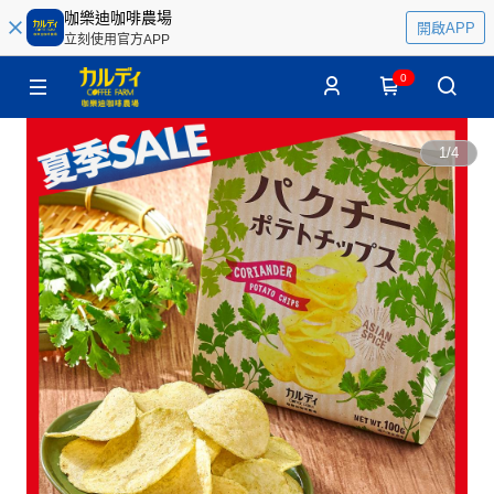
咖樂迪咖啡農場
開啟APP
立刻使用官方APP
0
1
/
4