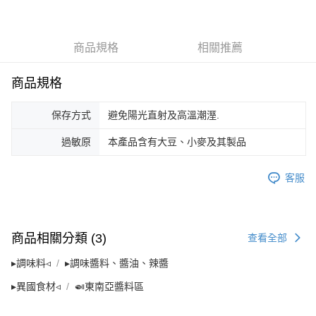
２．便利：只要手機號碼，簡訊認證，即可結帳。
每筆NT$120，滿NT$899(含以上)免運費
３．安心：先確認商品／服務後，再付款。
【「AFTEE先享後付」結帳流程】
商品規格
相關推薦
１．於結帳方式選擇「AFTEE先享後付」後，將跳轉至「AFTEE先享後付」
結帳頁面，進行簡訊認證並確認金額後，即可完成結帳。
２．訂單成立數日內，您將收到繳費通知簡訊。
商品規格
３．收到繳費通知簡訊後14天內，點擊此簡訊中的連結，可透過四大超商／
ATM／網路銀行／等多元方式進行付款，方視為交易完成。
※ 請注意：結帳手續完成當下不需立刻繳費，但若您需要取消訂單，請聯絡
保存方式
避免陽光直射及高溫潮溼.
購買商品的店家。未經商家同意取消之訂單仍視為有效，需透過AFTEE先享
後付繳納相關費用。
過敏原
本產品含有大豆、小麥及其製品
※ 交易是否成功請以「AFTEE先享後付 」之結帳頁面顯示為準，若有關於
是否繳費成功／繳費後需取消欲退款等相關疑問，請聯繫「AFTEE先享後付
客服
客戶支援中心」
https://netprotections.freshdesk.com/support/home
【注意事項】
１．透過由恩沛科技股份有限公司提供之「AFTEE先享後付」服務完成之交
易，需依本服務之必要範圍內提供個人資料，並將交易相關給付款項請求債
商品相關分類 (3)
查看全部
權轉讓予恩沛科技股份有限公司。
２．關於個人資料處理事宜，請瀏覽以下網址：
▸調味料◃
▸調味醬料、醬油、辣醬
https://aftee.tw/terms/#terms3
３．未成年的使用者請事先徵得法定代理人或監護人之同意方可使用
▸異國食材◃
🍛東南亞醬料區
「AFTEE先享後付」，若未經同意申辦者引起之損失，本公司不負相關責
任。