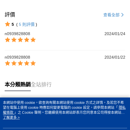
４．使用「AFTEE先享後付」時，將依據個別帳號之用戶狀況，依本公司即
時審查核予不同之上限額度；若仍有額度不足之情形，本公司將視審查結果
請求用戶進行身份認證。
評價
查看全部
５．嚴禁一人註冊多個帳號或使用他人資訊註冊。若發現惡意使用之情形，
恩沛科技股份有限公司將有權停止該用戶之使用額度並採取法律行動。
5
(
5
則評價
)
n0939828808
2024/01/24
n0939828808
2024/01/22
本分類熱銷
全站排行
本網站中使用 cookie，欲查詢有關本網站使用 cookie 方式之詳情，及若您不希
熱門標籤
望在電腦上使用 cookie 時應如何變更電腦的 cookie 設定，請參閱本網站「
隱私
權條款
」之 Cookie 聲明。您繼續使用本網站即表示您同意本公司得按本網站使
用條款之 Cookie 聲明使用 cookie。
了解更多 >