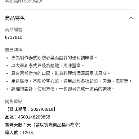
宅配滿NT$899免運
付款方式
商品特色
信用卡一次付款
商品編號
LINE Pay
8717810
Apple Pay
商品特色
街口支付
專為製作泰式炒空心菜而設計的便利調味醬。
以大蒜和泰式豆豉為關鍵，風味豐富。
悠遊付
具有濃郁微辣的口感，能為料理增添深層泰式風味。
Google Pay
用途廣泛，不限於空心菜，適用於炒各種蔬菜、肉類、海鮮等。
調理包設計，使用方便，一包即可完成一道菜的調味。
全盈+PAY
銷售重點
AFTEE先享後付
【賞味期限：2027/08/18】
相關說明
品號：4560148209858
【關於「AFTEE先享後付」】
AFTEE先享後付是「在收到商品之後才付款」的支付方式。 讓您購物簡單
賞味天數：天（請以實際商品標示為準）
運送方式
便利好安心！
箱入數：120入
１．簡單：不需註冊會員、不需綁卡、不需儲值。
宅配