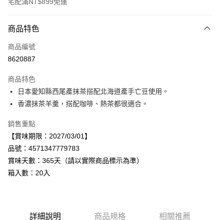
宅配滿NT$899免運
付款方式
商品特色
信用卡一次付款
商品編號
LINE Pay
8620887
Apple Pay
商品特色
街口支付
日本愛知縣西尾產抹茶搭配北海道產手亡豆使用。
香濃抹茶羊羹，搭配咖啡、熱茶都很適合。
悠遊付
銷售重點
Google Pay
【賞味期限：2027/03/01】
全盈+PAY
品號：4571347779783
賞味天數：365天（請以實際商品標示為準）
AFTEE先享後付
箱入數：20入
相關說明
【關於「AFTEE先享後付」】
AFTEE先享後付是「在收到商品之後才付款」的支付方式。 讓您購物簡單
運送方式
便利好安心！
１．簡單：不需註冊會員、不需綁卡、不需儲值。
宅配
詳細說明
商品規格
相關推薦