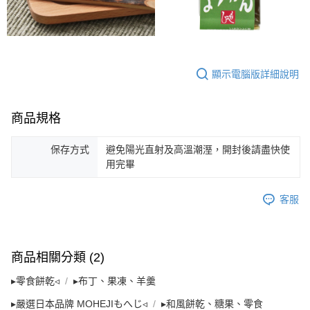
４．使用「AFTEE先享後付」時，將依據個別帳號之用戶狀況，依本公司即
時審查核予不同之上限額度；若仍有額度不足之情形，本公司將視審查結果
請求用戶進行身份認證。
５．嚴禁一人註冊多個帳號或使用他人資訊註冊。若發現惡意使用之情形，
恩沛科技股份有限公司將有權停止該用戶之使用額度並採取法律行動。
顯示電腦版詳細說明
商品規格
保存方式
避免陽光直射及高溫潮溼，開封後請盡快使
用完畢
客服
商品相關分類 (2)
▸零食餅乾◃
▸布丁、果凍、羊羹
▸嚴選日本品牌 MOHEJIもへじ◃
▸和風餅乾、糖果、零食