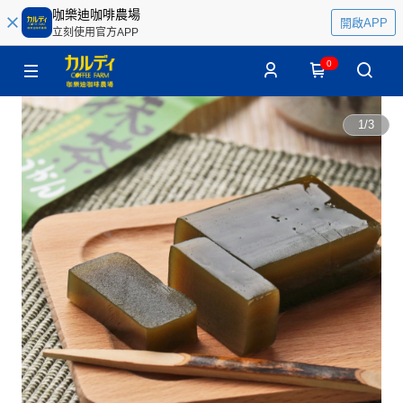
咖樂迪咖啡農場
開啟APP
立刻使用官方APP
0
1
/
3