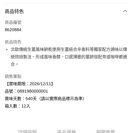
付款方式
商品特色
信用卡一次付款
商品編號
LINE Pay
8620884
Apple Pay
商品特色
街口支付
北歐傳統生薑風味餅乾使用生薑結合辛香料等獨家配方調味以傳
統烘焙製法。形成風味香醇、口感薄脆的薑餅搭配茶或咖啡都適
悠遊付
合。
Google Pay
銷售重點
全盈+PAY
【賞味期限：2026/12/11】
品號：0891980000001
AFTEE先享後付
賞味天數：540天（請以實際商品標示為準）
相關說明
箱入數：12入
【關於「AFTEE先享後付」】
AFTEE先享後付是「在收到商品之後才付款」的支付方式。 讓您購物簡單
運送方式
便利好安心！
１．簡單：不需註冊會員、不需綁卡、不需儲值。
宅配
２．便利：只要手機號碼，簡訊認證，即可結帳。
每筆NT$120，滿NT$899(含以上)免運費
詳細說明
商品規格
相關推薦
３．安心：先確認商品／服務後，再付款。