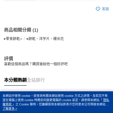
客服
商品相關分類 (1)
▸零食餅乾◃
▸餅乾、洋芋片、爆米花
評價
喜歡這個商品嗎？購買後給他一個好評吧
本分類熱銷
全站排行
本網站中使用 cookie，欲查詢有關本網站使用 cookie 方式之詳情，及若您不希
熱門標籤
望在電腦上使用 cookie 時應如何變更電腦的 cookie 設定，請參閱本網站「
隱私
權條款
」之 Cookie 聲明。您繼續使用本網站即表示您同意本公司得按本網站使
用條款之 Cookie 聲明使用 cookie。
了解更多 >