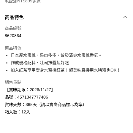
宅配滿NT$899免運
付款方式
商品特色
信用卡一次付款
商品編號
LINE Pay
8620864
Apple Pay
商品特色
街口支付
日本產水蜜桃，果肉多多，散發清爽水蜜桃香氣。
作成優格配料、吐司抹醬超好吃！
悠遊付
加入紅茶享用變身水蜜桃紅茶！超美味直接用水稀釋也OK！
Google Pay
銷售重點
全盈+PAY
【賞味期限：2026/11/27】
品號：4571347777406
AFTEE先享後付
賞味天數：365天（請以實際商品標示為準）
相關說明
箱入數：12入
【關於「AFTEE先享後付」】
AFTEE先享後付是「在收到商品之後才付款」的支付方式。 讓您購物簡單
運送方式
便利好安心！
１．簡單：不需註冊會員、不需綁卡、不需儲值。
宅配