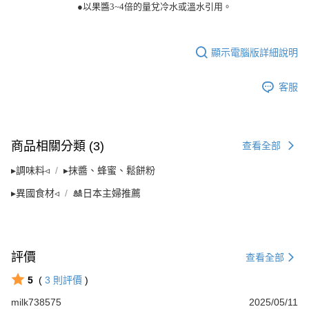
●以果醬
3~4
倍的量兌冷水或溫水引用。
顯示電腦版詳細說明
客服
商品相關分類 (3)
查看全部
▸調味料◃
▸抹醬、蜂蜜、鬆餅粉
▸異國食材◃
🎎日本主婦推薦
評價
查看全部
5
(
3
則評價
)
milk738575
2025/05/11