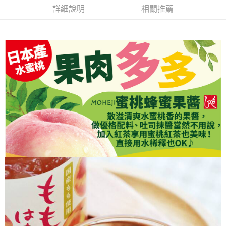
２．便利：只要手機號碼，簡訊認證，即可結帳。
每筆NT$120，滿NT$899(含以上)免運費
詳細說明
相關推薦
３．安心：先確認商品／服務後，再付款。
【「AFTEE先享後付」結帳流程】
１．於結帳方式選擇「AFTEE先享後付」後，將跳轉至「AFTEE先享後付」
結帳頁面，進行簡訊認證並確認金額後，即可完成結帳。
２．訂單成立數日內，您將收到繳費通知簡訊。
３．收到繳費通知簡訊後14天內，點擊此簡訊中的連結，可透過四大超商／
ATM／網路銀行／等多元方式進行付款，方視為交易完成。
※ 請注意：結帳手續完成當下不需立刻繳費，但若您需要取消訂單，請聯絡
購買商品的店家。未經商家同意取消之訂單仍視為有效，需透過AFTEE先享
後付繳納相關費用。
※ 交易是否成功請以「AFTEE先享後付 」之結帳頁面顯示為準，若有關於
是否繳費成功／繳費後需取消欲退款等相關疑問，請聯繫「AFTEE先享後付
客戶支援中心」
https://netprotections.freshdesk.com/support/home
【注意事項】
１．透過由恩沛科技股份有限公司提供之「AFTEE先享後付」服務完成之交
易，需依本服務之必要範圍內提供個人資料，並將交易相關給付款項請求債
權轉讓予恩沛科技股份有限公司。
２．關於個人資料處理事宜，請瀏覽以下網址：
https://aftee.tw/terms/#terms3
３．未成年的使用者請事先徵得法定代理人或監護人之同意方可使用
「AFTEE先享後付」，若未經同意申辦者引起之損失，本公司不負相關責
任。