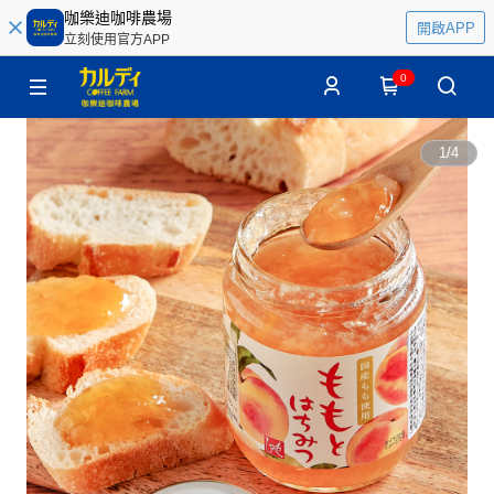
咖樂迪咖啡農場
開啟APP
立刻使用官方APP
0
1
/
4