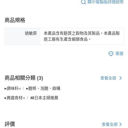
４．使用「AFTEE先享後付」時，將依據個別帳號之用戶狀況，依本公司即
顯示電腦版詳細說明
時審查核予不同之上限額度；若仍有額度不足之情形，本公司將視審查結果
請求用戶進行身份認證。
５．嚴禁一人註冊多個帳號或使用他人資訊註冊。若發現惡意使用之情形，
商品規格
恩沛科技股份有限公司將有權停止該用戶之使用額度並採取法律行動。
過敏原
本產品含有麩質之穀物及其製品。本產品製
造工廠有生產含蝦類食品。
客服
商品相關分類 (3)
查看全部
▸調味料◃
▸麵條、泡麵、麻糬
▸異國食材◃
🎎日本主婦推薦
評價
查看全部