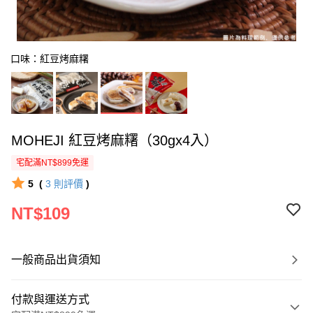
口味：紅豆烤麻糬
MOHEJI 紅豆烤麻糬（30gx4入）
宅配滿NT$899免運
5
(
3
則評價
)
NT$109
一般商品出貨須知
付款與運送方式