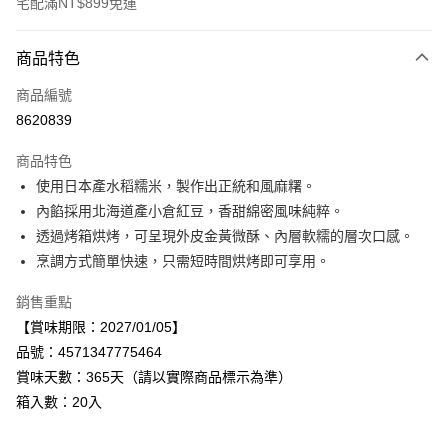
宅配滿NT$899免運
付款方式
商品特色
信用卡一次付款
商品編號
LINE Pay
8620839
Apple Pay
商品特色
街口支付
使用日本產水稻糯米，製作出正統和風麻糬。
內餡採用北海道產小倉紅豆，香甜綿密風味純粹。
悠遊付
透過烤箱烘烤，可呈現外皮金黃微酥、內層軟糯的層次口感。
Google Pay
烹調方式簡單快速，只需短時間烘烤即可享用。
全盈+PAY
銷售重點
【賞味期限：2027/01/05】
AFTEE先享後付
品號：4571347775464
相關說明
賞味天數：365天（請以實際商品標示為準）
【關於「AFTEE先享後付」】
AFTEE先享後付是「在收到商品之後才付款」的支付方式。 讓您購物簡單
箱入數：20入
運送方式
便利好安心！
１．簡單：不需註冊會員、不需綁卡、不需儲值。
宅配