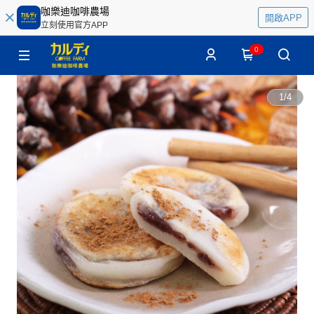
咖樂迪咖啡農場
開啟APP
立刻使用官方APP
0
1
/
4