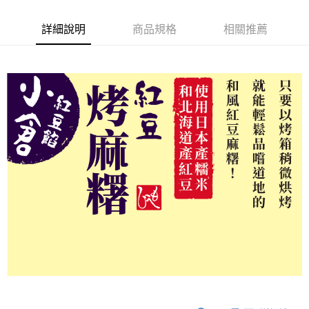
２．便利：只要手機號碼，簡訊認證，即可結帳。
每筆NT$120，滿NT$899(含以上)免運費
３．安心：先確認商品／服務後，再付款。
詳細說明
商品規格
相關推薦
【「AFTEE先享後付」結帳流程】
１．於結帳方式選擇「AFTEE先享後付」後，將跳轉至「AFTEE先享後付」
結帳頁面，進行簡訊認證並確認金額後，即可完成結帳。
２．訂單成立數日內，您將收到繳費通知簡訊。
３．收到繳費通知簡訊後14天內，點擊此簡訊中的連結，可透過四大超商／
ATM／網路銀行／等多元方式進行付款，方視為交易完成。
※ 請注意：結帳手續完成當下不需立刻繳費，但若您需要取消訂單，請聯絡
購買商品的店家。未經商家同意取消之訂單仍視為有效，需透過AFTEE先享
後付繳納相關費用。
※ 交易是否成功請以「AFTEE先享後付 」之結帳頁面顯示為準，若有關於
是否繳費成功／繳費後需取消欲退款等相關疑問，請聯繫「AFTEE先享後付
客戶支援中心」
https://netprotections.freshdesk.com/support/home
【注意事項】
１．透過由恩沛科技股份有限公司提供之「AFTEE先享後付」服務完成之交
易，需依本服務之必要範圍內提供個人資料，並將交易相關給付款項請求債
權轉讓予恩沛科技股份有限公司。
２．關於個人資料處理事宜，請瀏覽以下網址：
https://aftee.tw/terms/#terms3
３．未成年的使用者請事先徵得法定代理人或監護人之同意方可使用
「AFTEE先享後付」，若未經同意申辦者引起之損失，本公司不負相關責
任。