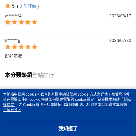
5
(
3
則評價
)
y********4
2026/03/17
h*******g
2023/07/20
好好吃哦！
本分類熱銷
全站排行
本網站中使用 cookie，欲查詢有關本網站使用 cookie 方式之詳情，及若您不希
熱門標籤
望在電腦上使用 cookie 時應如何變更電腦的 cookie 設定，請參閱本網站「
隱私
權條款
」之 Cookie 聲明。您繼續使用本網站即表示您同意本公司得按本網站使
用條款之 Cookie 聲明使用 cookie。
了解更多 >
我知道了