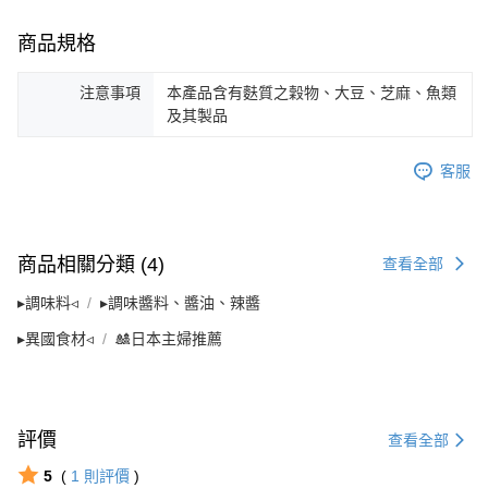
商品規格
注意事項
本產品含有麩質之穀物、大豆、芝麻、魚類
及其製品
客服
商品相關分類 (4)
查看全部
▸調味料◃
▸調味醬料、醬油、辣醬
▸異國食材◃
🎎日本主婦推薦
評價
查看全部
5
(
1
則評價
)