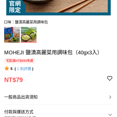
口味：鹽漬高麗菜用調味包
MOHEJI 鹽漬高麗菜用調味包（40gx3入）
宅配滿NT$899免運
5
(
1
則評價
)
NT$79
一般商品出貨須知
付款與運送方式