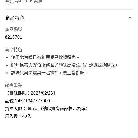
宅配滿NT$899免運
付款方式
商品特色
信用卡一次付款
商品編號
LINE Pay
8216701
Apple Pay
商品特色
街口支付
使用北海道昆布和鹿兒島枕崎鰹魚。
鮮甜昆布與鰹魚所熬煮的鹽味高湯添加岩鹽與蒜頭製成。
悠遊付
調味包與高麗菜一起攪拌，馬上變好吃。
Google Pay
銷售重點
全盈+PAY
【賞味期限：2027/02/26】
品號：4571347777000
AFTEE先享後付
賞味天數：365天（請以實際商品標示為準）
相關說明
箱入數：40入
【關於「AFTEE先享後付」】
AFTEE先享後付是「在收到商品之後才付款」的支付方式。 讓您購物簡單
運送方式
便利好安心！
１．簡單：不需註冊會員、不需綁卡、不需儲值。
宅配