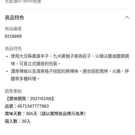
宅配滿NT$899免運
付款方式
商品特色
信用卡一次付款
商品編號
LINE Pay
8216689
Apple Pay
商品特色
街口支付
使用大分縣產唐辛子、九州產柚子做為餃子、火鍋沾醬或麵類調
味，可直立式擺放的包裝。
悠遊付
濃厚辣椒以及清爽柚子搭配的鮮辣味。適合搭配燒烤、火鍋、拌
Google Pay
麵等多種料理。
全盈+PAY
銷售重點
【賞味期限：2027/01/06】
AFTEE先享後付
品號：4571347777963
相關說明
賞味天數：365天（請以實際商品標示為準）
【關於「AFTEE先享後付」】
AFTEE先享後付是「在收到商品之後才付款」的支付方式。 讓您購物簡單
箱入數：30入
運送方式
便利好安心！
１．簡單：不需註冊會員、不需綁卡、不需儲值。
宅配