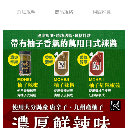
２．便利：只要手機號碼，簡訊認證，即可結帳。
每筆NT$120，滿NT$899(含以上)免運費
３．安心：先確認商品／服務後，再付款。
詳細說明
商品規格
相關推薦
【「AFTEE先享後付」結帳流程】
１．於結帳方式選擇「AFTEE先享後付」後，將跳轉至「AFTEE先享後付」
結帳頁面，進行簡訊認證並確認金額後，即可完成結帳。
２．訂單成立數日內，您將收到繳費通知簡訊。
３．收到繳費通知簡訊後14天內，點擊此簡訊中的連結，可透過四大超商／
ATM／網路銀行／等多元方式進行付款，方視為交易完成。
※ 請注意：結帳手續完成當下不需立刻繳費，但若您需要取消訂單，請聯絡
購買商品的店家。未經商家同意取消之訂單仍視為有效，需透過AFTEE先享
後付繳納相關費用。
※ 交易是否成功請以「AFTEE先享後付 」之結帳頁面顯示為準，若有關於
是否繳費成功／繳費後需取消欲退款等相關疑問，請聯繫「AFTEE先享後付
客戶支援中心」
https://netprotections.freshdesk.com/support/home
【注意事項】
１．透過由恩沛科技股份有限公司提供之「AFTEE先享後付」服務完成之交
易，需依本服務之必要範圍內提供個人資料，並將交易相關給付款項請求債
權轉讓予恩沛科技股份有限公司。
２．關於個人資料處理事宜，請瀏覽以下網址：
https://aftee.tw/terms/#terms3
３．未成年的使用者請事先徵得法定代理人或監護人之同意方可使用
「AFTEE先享後付」，若未經同意申辦者引起之損失，本公司不負相關責
任。