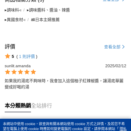
▸調味料◃
▸調味醬料、醬油、辣醬
▸異國食材◃
🎎日本主婦推薦
評價
查看全部
5
(
1
則評價
)
sunlit.amanda
2025/02/12
如果我的湯底不夠味時，我會加入這個柚子紅辣椒醬，讓湯底華麗
變成好喝的湯
本分類熱銷
全站排行
本網站中使用 cookie，欲查詢有關本網站使用 cookie 方式之詳情，及若您不希
熱門標籤
望在電腦上使用 cookie 時應如何變更電腦的 cookie 設定，請參閱本網站「
隱私