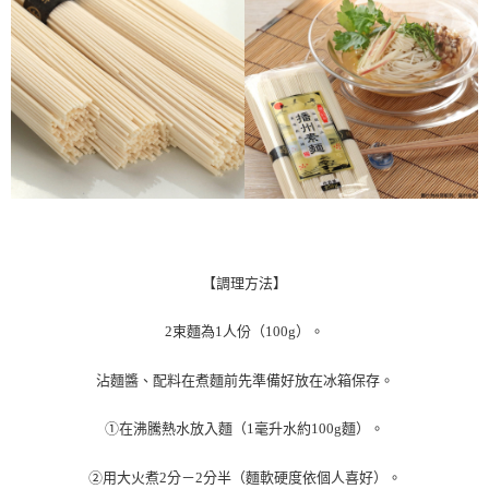
３．收到繳費通知簡訊後14天內，點擊此簡訊中的連結，可透過四大超商／
ATM／網路銀行／等多元方式進行付款，方視為交易完成。
※ 請注意：結帳手續完成當下不需立刻繳費，但若您需要取消訂單，請聯絡
購買商品的店家。未經商家同意取消之訂單仍視為有效，需透過AFTEE先享
後付繳納相關費用。
※ 交易是否成功請以「AFTEE先享後付 」之結帳頁面顯示為準，若有關於
是否繳費成功／繳費後需取消欲退款等相關疑問，請聯繫「AFTEE先享後付
客戶支援中心」
https://netprotections.freshdesk.com/support/home
【注意事項】
１．透過由恩沛科技股份有限公司提供之「AFTEE先享後付」服務完成之交
易，需依本服務之必要範圍內提供個人資料，並將交易相關給付款項請求債
權轉讓予恩沛科技股份有限公司。
２．關於個人資料處理事宜，請瀏覽以下網址：
【調理方法】
https://aftee.tw/terms/#terms3
３．未成年的使用者請事先徵得法定代理人或監護人之同意方可使用
「AFTEE先享後付」，若未經同意申辦者引起之損失，本公司不負相關責
2束麵為
1
人份（
100g
）。
任。
４．使用「AFTEE先享後付」時，將依據個別帳號之用戶狀況，依本公司即
沾麵醬、配料在煮麵前先準備好放在冰箱保存。
時審查核予不同之上限額度；若仍有額度不足之情形，本公司將視審查結果
請求用戶進行身份認證。
５．嚴禁一人註冊多個帳號或使用他人資訊註冊。若發現惡意使用之情形，
①在沸騰熱水放入麵（
1
毫升水約
100g
麵）。
恩沛科技股份有限公司將有權停止該用戶之使用額度並採取法律行動。
②用大火煮
2
分－
2
分半（麵軟硬度依個人喜好）。