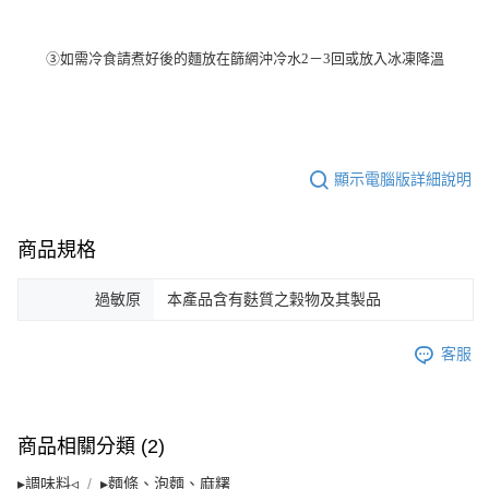
③如需冷食請煮好後的麵放在篩網沖冷水
2
－
3
回或放入冰凍降溫
顯示電腦版詳細說明
商品規格
過敏原
本產品含有麩質之穀物及其製品
客服
商品相關分類 (2)
▸調味料◃
▸麵條、泡麵、麻糬