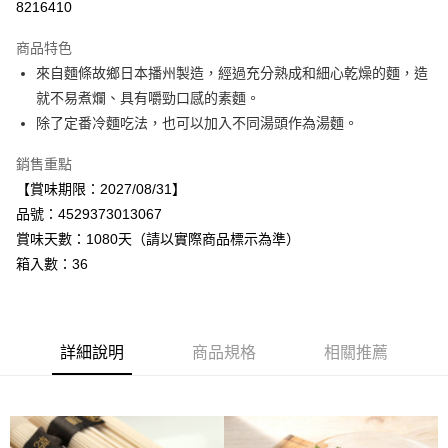
8216410
Apple Pay
商品特色
街口支付
來自麵條故鄉日本播州製造，經過充分熟成和細心乾燥的麵，造
就不易煮爛、具有嚼勁口感的素麵。
悠遊付
除了定番冷麵吃法，也可以加入不同湯頭作為湯麵。
Google Pay
銷售重點
全盈+PAY
【賞味期限：2027/08/31】
品號：4529373013067
AFTEE先享後付
賞味天數：1080天（請以實際商品標示為準）
相關說明
箱入數：36
【關於「AFTEE先享後付」】
AFTEE先享後付是「在收到商品之後才付款」的支付方式。 讓您購物簡單
運送方式
便利好安心！
１．簡單：不需註冊會員、不需綁卡、不需儲值。
宅配
２．便利：只要手機號碼，簡訊認證，即可結帳。
每筆NT$120，滿NT$899(含以上)免運費
詳細說明
商品規格
相關推薦
３．安心：先確認商品／服務後，再付款。
【「AFTEE先享後付」結帳流程】
１．於結帳方式選擇「AFTEE先享後付」後，將跳轉至「AFTEE先享後付」
結帳頁面，進行簡訊認證並確認金額後，即可完成結帳。
２．訂單成立數日內，您將收到繳費通知簡訊。