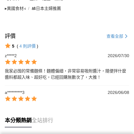
▸異國食材◃
🎎日本主婦推薦
評價
查看全部
5
(
4
則評價
)
z*****2
2026/07/30
我家必囤的常備麵條！麵體偏細，非常容易吸附醬汁，隨便拌什麼
醬料都超入味、超好吃，已經回購無數次了，大推！
a**********3
2026/06/08
本分類熱銷
全站排行