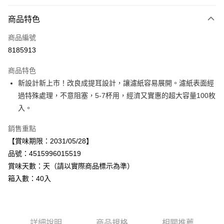
付款方式
商品特色
信用卡一次付款
商品編號
LINE Pay
8185913
Apple Pay
商品特色
街口支付
新設計新上市！改良成提耳設計，讓濾紙容易展開。濾紙表面經
過特殊處理，不意阻塞，5-7杯用，經濟又實惠的超大容量100枚
悠遊付
入。
Google Pay
銷售重點
全盈+PAY
【賞味期限：2031/05/28】
品號：4515996015519
AFTEE先享後付
賞味天數：天（請以實際商品標示為準）
相關說明
箱入數：40入
【關於「AFTEE先享後付」】
AFTEE先享後付是「在收到商品之後才付款」的支付方式。 讓您購物簡單
運送方式
便利好安心！
１．簡單：不需註冊會員、不需綁卡、不需儲值。
宅配
２．便利：只要手機號碼，簡訊認證，即可結帳。
每筆NT$120，滿NT$899(含以上)免運費
詳細說明
商品規格
相關推薦
３．安心：先確認商品／服務後，再付款。