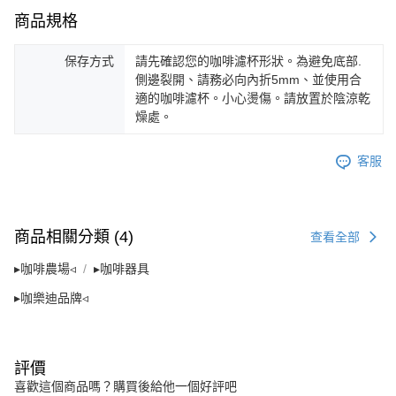
時審查核予不同之上限額度；若仍有額度不足之情形，本公司將視審查結果
請求用戶進行身份認證。
商品規格
５．嚴禁一人註冊多個帳號或使用他人資訊註冊。若發現惡意使用之情形，
恩沛科技股份有限公司將有權停止該用戶之使用額度並採取法律行動。
保存方式
請先確認您的咖啡濾杯形狀。為避免底部.
側邊裂開、請務必向內折5mm、並使用合
適的咖啡濾杯。小心燙傷。請放置於陰涼乾
燥處。
客服
商品相關分類 (4)
查看全部
▸咖啡農場◃
▸咖啡器具
▸咖樂迪品牌◃
評價
喜歡這個商品嗎？購買後給他一個好評吧