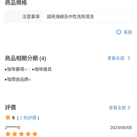
４．使用「AFTEE先享後付」時，將依據個別帳號之用戶狀況，依本公司即
商品規格
時審查核予不同之上限額度；若仍有額度不足之情形，本公司將視審查結果
請求用戶進行身份認證。
注意事項
請用海綿及中性洗劑清洗
５．嚴禁一人註冊多個帳號或使用他人資訊註冊。若發現惡意使用之情形，
恩沛科技股份有限公司將有權停止該用戶之使用額度並採取法律行動。
客服
商品相關分類 (4)
查看全部
▸咖啡農場◃
▸咖啡器具
▸咖樂迪品牌◃
評價
查看全部
5
(
2
則評價
)
J*******0
2024/06/05