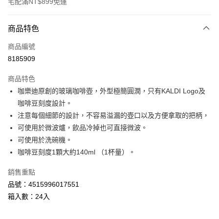
宅配滿NT$899免運
付款方式
商品特色
信用卡一次付款
商品編號
LINE Pay
8185909
Apple Pay
商品特色
街口支付
咖樂迪原創的玻璃咖啡壺，外型極簡圓潤，只有KALDI Logo及
咖啡豆刻度設計。
悠遊付
注意每個細節的設計，不容易溢漏的壺口以及方便拿取的把柄，
Google Pay
可使用於微波爐，飲品冷掉也可直接微波。
可使用於洗碗機。
全盈+PAY
咖啡豆刻度1顆大約140ml （1杯量）。
AFTEE先享後付
銷售重點
相關說明
品號：4515996017551
【關於「AFTEE先享後付」】
AFTEE先享後付是「在收到商品之後才付款」的支付方式。 讓您購物簡單
箱入數：24入
運送方式
便利好安心！
１．簡單：不需註冊會員、不需綁卡、不需儲值。
宅配