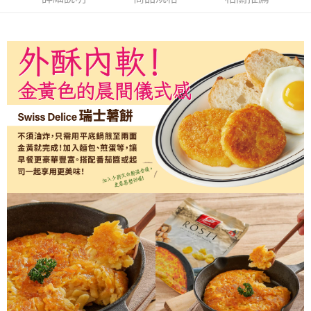
【「AFTEE先享後付」結帳流程】
１．於結帳方式選擇「AFTEE先享後付」後，將跳轉至「AFTEE先享後付」
結帳頁面，進行簡訊認證並確認金額後，即可完成結帳。
２．訂單成立數日內，您將收到繳費通知簡訊。
３．收到繳費通知簡訊後14天內，點擊此簡訊中的連結，可透過四大超商／
ATM／網路銀行／等多元方式進行付款，方視為交易完成。
※ 請注意：結帳手續完成當下不需立刻繳費，但若您需要取消訂單，請聯絡
購買商品的店家。未經商家同意取消之訂單仍視為有效，需透過AFTEE先享
後付繳納相關費用。
※ 交易是否成功請以「AFTEE先享後付 」之結帳頁面顯示為準，若有關於
是否繳費成功／繳費後需取消欲退款等相關疑問，請聯繫「AFTEE先享後付
客戶支援中心」
https://netprotections.freshdesk.com/support/home
【注意事項】
１．透過由恩沛科技股份有限公司提供之「AFTEE先享後付」服務完成之交
易，需依本服務之必要範圍內提供個人資料，並將交易相關給付款項請求債
權轉讓予恩沛科技股份有限公司。
２．關於個人資料處理事宜，請瀏覽以下網址：
https://aftee.tw/terms/#terms3
３．未成年的使用者請事先徵得法定代理人或監護人之同意方可使用
「AFTEE先享後付」，若未經同意申辦者引起之損失，本公司不負相關責
任。
４．使用「AFTEE先享後付」時，將依據個別帳號之用戶狀況，依本公司即