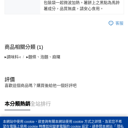
包裝袋一起微波加熱。薯餅上之黑點為馬鈴
薯成分，品質無虞，請安心食用。
客服
商品相關分類 (1)
▸調味料◃
▸麵條、泡麵、麻糬
評價
喜歡這個商品嗎？購買後給他一個好評吧
本分類熱銷
全站排行
本網站中使用 cookie，欲查詢有關本網站使用 cookie 方式之詳情，及若您不希
熱門標籤
望在電腦上使用 cookie 時應如何變更電腦的 cookie 設定，請參閱本網站「
隱私