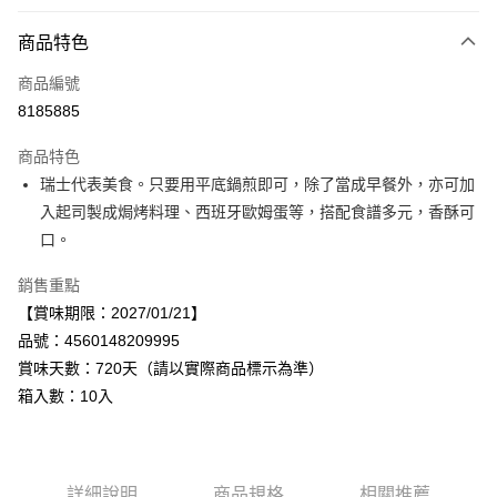
付款方式
商品特色
信用卡一次付款
商品編號
LINE Pay
8185885
Apple Pay
商品特色
街口支付
瑞士代表美食。只要用平底鍋煎即可，除了當成早餐外，亦可加
入起司製成焗烤料理、西班牙歐姆蛋等，搭配食譜多元，香酥可
悠遊付
口。
Google Pay
銷售重點
全盈+PAY
【賞味期限：2027/01/21】
品號：4560148209995
AFTEE先享後付
賞味天數：720天（請以實際商品標示為準）
相關說明
箱入數：10入
【關於「AFTEE先享後付」】
AFTEE先享後付是「在收到商品之後才付款」的支付方式。 讓您購物簡單
運送方式
便利好安心！
１．簡單：不需註冊會員、不需綁卡、不需儲值。
宅配
２．便利：只要手機號碼，簡訊認證，即可結帳。
每筆NT$120，滿NT$899(含以上)免運費
詳細說明
商品規格
相關推薦
３．安心：先確認商品／服務後，再付款。