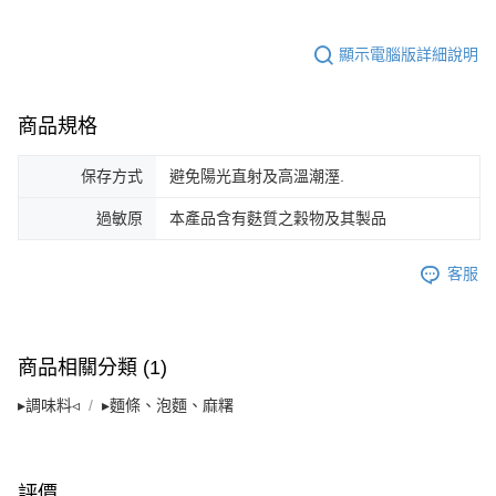
顯示電腦版詳細說明
商品規格
保存方式
避免陽光直射及高溫潮溼.
過敏原
本產品含有麩質之穀物及其製品
客服
商品相關分類 (1)
▸調味料◃
▸麵條、泡麵、麻糬
評價