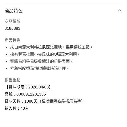
付款方式
商品特色
信用卡一次付款
商品編號
LINE Pay
8185883
Apple Pay
商品特色
街口支付
來自南義大利格拉尼亞諾產地，採用傳統工藝。
擁有豐富杜蘭小麥風味的Q彈義大利麵。
悠遊付
麵體為粗糙易吸收醬汁的粗糙表面。
Google Pay
推薦搭配番茄辣椒醬或烤箱料理。
全盈+PAY
銷售重點
【賞味期限：2028/04/03】
AFTEE先享後付
品號：8008912281335
相關說明
賞味天數：1080天（請以實際商品標示為準）
【關於「AFTEE先享後付」】
AFTEE先享後付是「在收到商品之後才付款」的支付方式。 讓您購物簡單
箱入數：40入
運送方式
便利好安心！
１．簡單：不需註冊會員、不需綁卡、不需儲值。
宅配
２．便利：只要手機號碼，簡訊認證，即可結帳。
每筆NT$120，滿NT$899(含以上)免運費
３．安心：先確認商品／服務後，再付款。