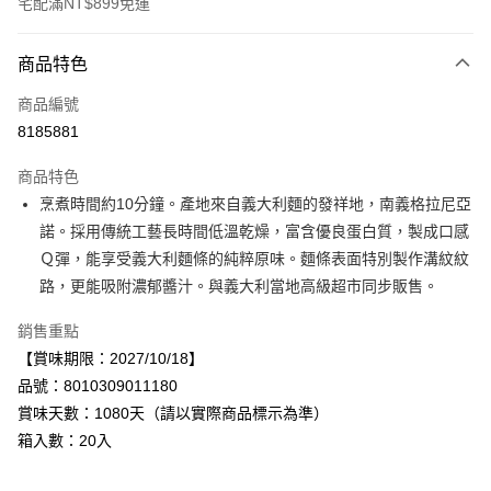
宅配滿NT$899免運
付款方式
商品特色
信用卡一次付款
商品編號
LINE Pay
8185881
Apple Pay
商品特色
街口支付
烹煮時間約10分鐘。產地來自義大利麵的發祥地，南義格拉尼亞
諾。採用傳統工藝長時間低溫乾燥，富含優良蛋白質，製成口感
悠遊付
Ｑ彈，能享受義大利麵條的純粹原味。麵條表面特別製作溝紋紋
Google Pay
路，更能吸附濃郁醬汁。與義大利當地高級超市同步販售。
全盈+PAY
銷售重點
【賞味期限：2027/10/18】
AFTEE先享後付
品號：8010309011180
相關說明
賞味天數：1080天（請以實際商品標示為準）
【關於「AFTEE先享後付」】
AFTEE先享後付是「在收到商品之後才付款」的支付方式。 讓您購物簡單
箱入數：20入
運送方式
便利好安心！
１．簡單：不需註冊會員、不需綁卡、不需儲值。
宅配