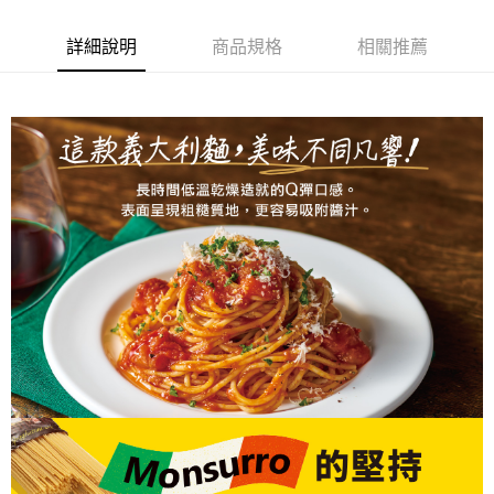
２．便利：只要手機號碼，簡訊認證，即可結帳。
每筆NT$120，滿NT$899(含以上)免運費
３．安心：先確認商品／服務後，再付款。
詳細說明
商品規格
相關推薦
【「AFTEE先享後付」結帳流程】
１．於結帳方式選擇「AFTEE先享後付」後，將跳轉至「AFTEE先享後付」
結帳頁面，進行簡訊認證並確認金額後，即可完成結帳。
２．訂單成立數日內，您將收到繳費通知簡訊。
３．收到繳費通知簡訊後14天內，點擊此簡訊中的連結，可透過四大超商／
ATM／網路銀行／等多元方式進行付款，方視為交易完成。
※ 請注意：結帳手續完成當下不需立刻繳費，但若您需要取消訂單，請聯絡
購買商品的店家。未經商家同意取消之訂單仍視為有效，需透過AFTEE先享
後付繳納相關費用。
※ 交易是否成功請以「AFTEE先享後付 」之結帳頁面顯示為準，若有關於
是否繳費成功／繳費後需取消欲退款等相關疑問，請聯繫「AFTEE先享後付
客戶支援中心」
https://netprotections.freshdesk.com/support/home
【注意事項】
１．透過由恩沛科技股份有限公司提供之「AFTEE先享後付」服務完成之交
易，需依本服務之必要範圍內提供個人資料，並將交易相關給付款項請求債
權轉讓予恩沛科技股份有限公司。
２．關於個人資料處理事宜，請瀏覽以下網址：
https://aftee.tw/terms/#terms3
３．未成年的使用者請事先徵得法定代理人或監護人之同意方可使用
「AFTEE先享後付」，若未經同意申辦者引起之損失，本公司不負相關責
任。