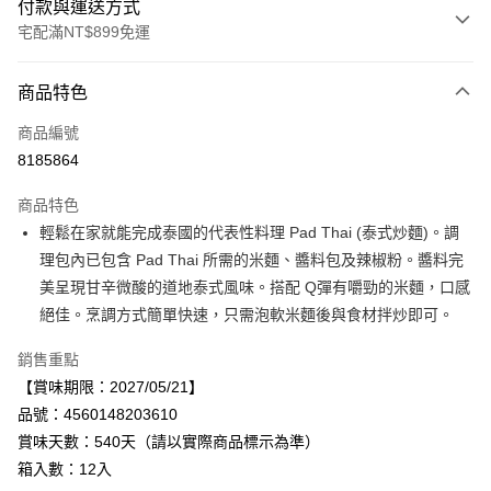
付款與運送方式
宅配滿NT$899免運
付款方式
商品特色
信用卡一次付款
商品編號
LINE Pay
8185864
Apple Pay
商品特色
街口支付
輕鬆在家就能完成泰國的代表性料理 Pad Thai (泰式炒麵)。調
理包內已包含 Pad Thai 所需的米麵、醬料包及辣椒粉。醬料完
悠遊付
美呈現甘辛微酸的道地泰式風味。搭配 Q彈有嚼勁的米麵，口感
Google Pay
絕佳。烹調方式簡單快速，只需泡軟米麵後與食材拌炒即可。
全盈+PAY
銷售重點
【賞味期限：2027/05/21】
AFTEE先享後付
品號：4560148203610
相關說明
賞味天數：540天（請以實際商品標示為準）
【關於「AFTEE先享後付」】
AFTEE先享後付是「在收到商品之後才付款」的支付方式。 讓您購物簡單
箱入數：12入
運送方式
便利好安心！