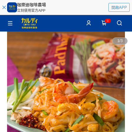
咖樂迪咖啡農場
開啟APP
立刻使用官方APP
0
1
/
3