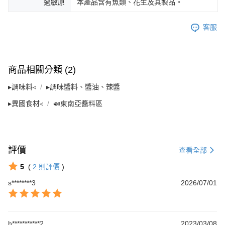
過敏原
本產品含有魚類、花生及其製品。
客服
商品相關分類 (2)
▸調味料◃
▸調味醬料、醬油、辣醬
▸異國食材◃
🍛東南亞醬料區
評價
查看全部
5
(
2
則評價
)
s********3
2026/07/01
h***********2
2023/03/08