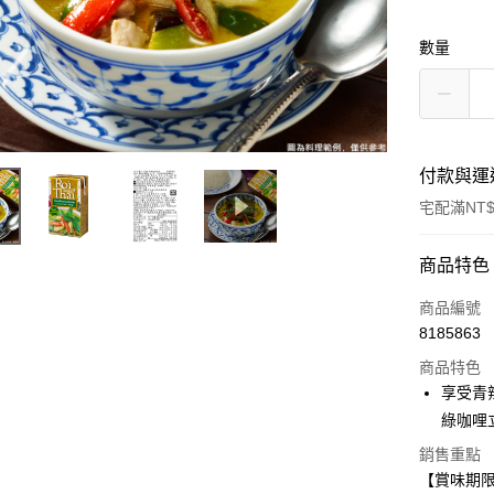
數量
付款與運
宅配滿NT$
付款方式
商品特色
信用卡一
商品編號
8185863
LINE Pay
商品特色
Apple Pay
享受青
綠咖哩
街口支付
銷售重點
悠遊付
【賞味期限：