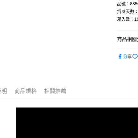
品號：8850
Google Pa
賞味天數：
全盈+PAY
箱入數：1
AFTEE先
相關說明
商品相關分
【關於「A
AFTEE
▸調味料◃
便利好安
運送方式
分享
１．簡單
▸異國食材
２．便利
宅配
３．安心
▸調味料◃
每筆NT$1
【「AFT
１．於結帳
付」結帳
說明
商品規格
相關推薦
２．訂單
３．收到繳
／ATM／
※ 請注意
絡購買商品
先享後付
※ 交易是
是否繳費成