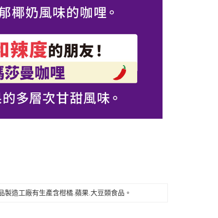
品製造工廠有生產含柑橘.蘋果.大豆類食品。