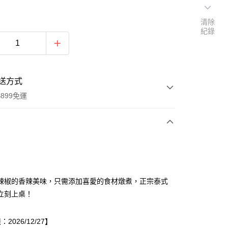
清除
紀錄
送方式
899免運
次付款
辣椒的香辣美味，只需添加喜愛的食材燉煮，正宗泰式
立刻上桌！
2026/12/27】