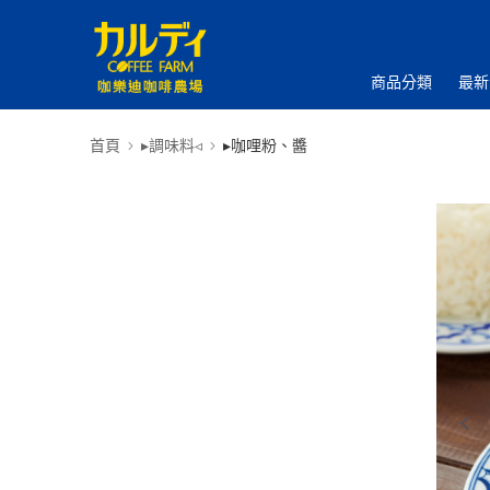
商品分類
最新
首頁
▸調味料◃
▸咖哩粉、醬