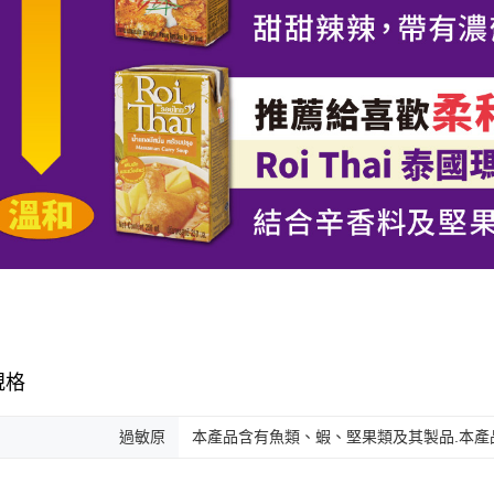
規格
過敏原
本產品含有魚類、蝦、堅果類及其製品.本產