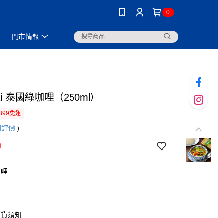
0
門市情報
hai 泰國綠咖哩（250ml）
899免運
則評價
)
9
咖哩
出貨須知