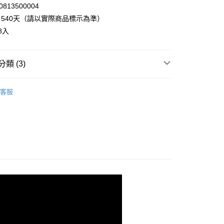
813500004
y
540天（請以實際商品標示為準）
8入
享後付
類 (3)
FTEE先享後付」】
先享後付是「在收到商品之後才付款」的支付方式。 讓您購物簡單
▸咖哩粉、醬
心！
客服
：不需註冊會員、不需綁卡、不需儲值。
◃
🍛東南亞醬料區
：只要手機號碼，簡訊認證，即可結帳。
：先確認商品／服務後，再付款。
▸美味調理包
20，滿NT$899(含以上)免運費
EE先享後付」結帳流程】
方式選擇「AFTEE先享後付」後，將跳轉至「AFTEE先享後
頁面，進行簡訊認證並確認金額後，即可完成結帳。
成立數日內，您將收到繳費通知簡訊。
費通知簡訊後14天內，點擊此簡訊中的連結，可透過四大超商
網路銀行／等多元方式進行付款，方視為交易完成。
：結帳手續完成當下不需立刻繳費，但若您需要取消訂單，請聯
的店家。未經商家同意取消之訂單仍視為有效，需透過AFTEE
繳納相關費用。
否成功請以「AFTEE先享後付 」之結帳頁面顯示為準，若有關於
功／繳費後需取消欲退款等相關疑問，請聯繫「AFTEE先享後