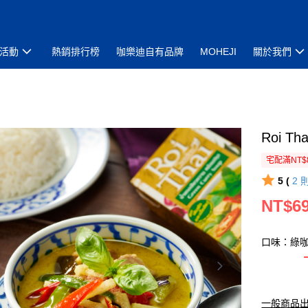
活動
熱銷排行榜
咖樂迪自有品牌
MOHEJI
關於我們
Roi T
宅配滿NT$
5 (
2
NT$6
口味：綠
一般商品