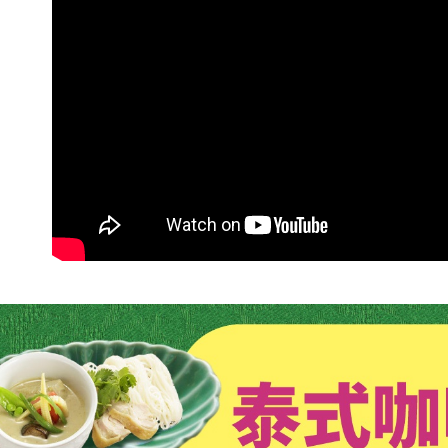
付客戶支
【注意事
１．透過由
交易，需
求債權轉
２．關於
https://aft
３．未成
「AFTE
任。
４．使用「
即時審查
結果請求
５．嚴禁
形，恩沛
動。