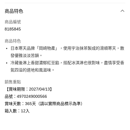
付款方式
商品特色
信用卡一次付款
商品編號
LINE Pay
8185845
Apple Pay
商品特色
街口支付
日本寒天品牌「岡崎物產」，使用宇治抹茶製成的滑順寒天，散
發優雅淡淡苦韻。
悠遊付
冷藏後淋上香甜濃郁紅豆餡，搭配冰淇淋也很對味，盡情享受香
Google Pay
氣四溢的道地和風滋味。
全盈+PAY
銷售重點
【賞味期限：2027/04/13】
AFTEE先享後付
品號：4970249000566
相關說明
賞味天數：365天（請以實際商品標示為準）
【關於「AFTEE先享後付」】
AFTEE先享後付是「在收到商品之後才付款」的支付方式。 讓您購物簡單
箱入數：12入
運送方式
便利好安心！
１．簡單：不需註冊會員、不需綁卡、不需儲值。
宅配
２．便利：只要手機號碼，簡訊認證，即可結帳。
每筆NT$120，滿NT$899(含以上)免運費
３．安心：先確認商品／服務後，再付款。