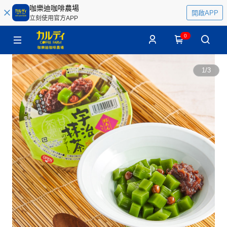
咖樂迪咖啡農場
開啟APP
立刻使用官方APP
0
1
/
3