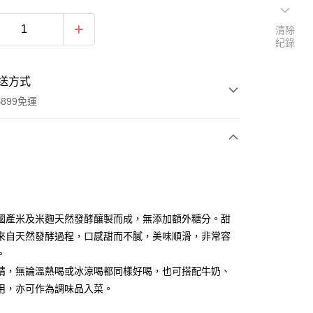
清除
紀錄
送方式
899免運
次付款
國產米及米麴天然發酵釀製而成，無添加額外糖分。甜
來自天然發酵過程，口感甜而不膩，美味順滑，非常容
。
精，無論溫熱喝或冰涼喝都同樣好喝，也可搭配牛奶、
用，亦可作為調味品入菜。
y