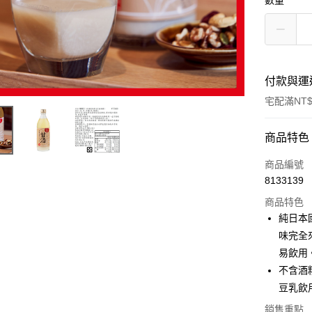
數量
付款與運
宅配滿NT$
付款方式
商品特色
信用卡一
商品編號
8133139
LINE Pay
商品特色
Apple Pay
純日本
味完全
街口支付
易飲用
悠遊付
不含酒
豆乳飲
Google Pa
銷售重點