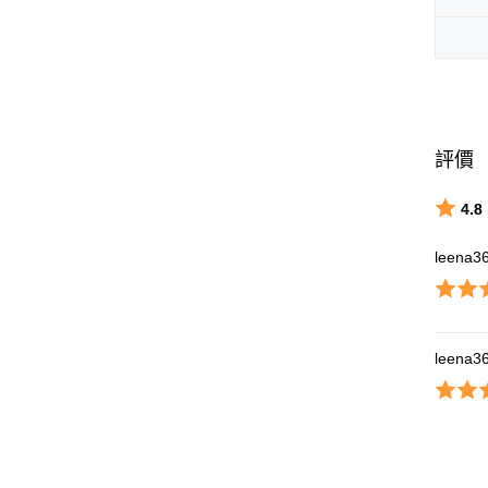
評價
4.8
leena3
leena3