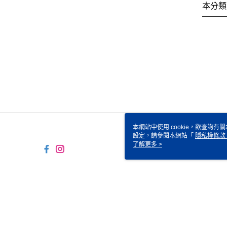
本分類
本網站中使用 cookie，欲查詢有關
設定，請參閱本網站「
隱私權條款
使用 cookie。
了解更多 >