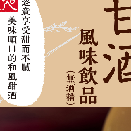
１．透過由
交易，需
求債權轉
２．關於
https://aft
３．未成
「AFTE
任。
４．使用「
即時審查
結果請求
５．嚴禁
形，恩沛
動。