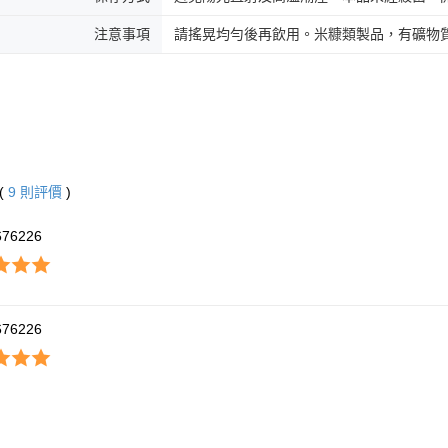
注意事項
請搖晃均勻後再飲用。米糠類製品，有礦物
(
9
則評價
)
676226
676226