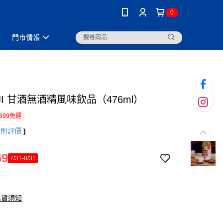
0
門市情報
JI 甘酒無酒精風味飲品（476ml）
899免運
9
則評價
)
69
7/31-8/31
出貨須知