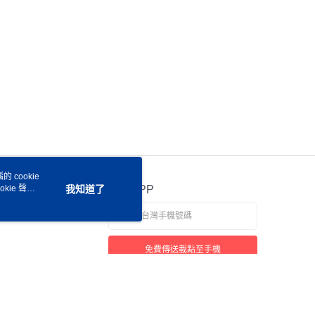
 cookie
kie 聲明
我知道了
官方APP
免費傳送載點至手機
若接到可疑電話，請洽詢165反詐騙專線