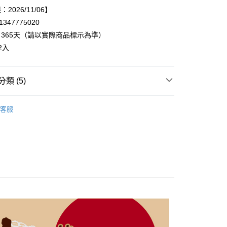
2026/11/06】
享後付
347775020
365天（請以實際商品標示為準）
FTEE先享後付」】
2入
先享後付是「在收到商品之後才付款」的支付方式。 讓您購物簡單
心！
：不需註冊會員、不需綁卡、不需儲值。
類 (5)
：只要手機號碼，簡訊認證，即可結帳。
：先確認商品／服務後，再付款。
20，滿NT$899(含以上)免運費
◃
EE先享後付」結帳流程】
客服
◃
🎎日本主婦推薦
方式選擇「AFTEE先享後付」後，將跳轉至「AFTEE先享後
頁面，進行簡訊認證並確認金額後，即可完成結帳。
牌 MOHEJIもへじ◃
▸日本茶、飲料
成立數日內，您將收到繳費通知簡訊。
費通知簡訊後14天內，點擊此簡訊中的連結，可透過四大超商
 期間限定特價◆
網路銀行／等多元方式進行付款，方視為交易完成。
：結帳手續完成當下不需立刻繳費，但若您需要取消訂單，請聯
R SALE 夏季特賣◆
的店家。未經商家同意取消之訂單仍視為有效，需透過AFTEE
繳納相關費用。
否成功請以「AFTEE先享後付 」之結帳頁面顯示為準，若有關於
功／繳費後需取消欲退款等相關疑問，請聯繫「AFTEE先享後
援中心」
https://netprotections.freshdesk.com/support/home
項】