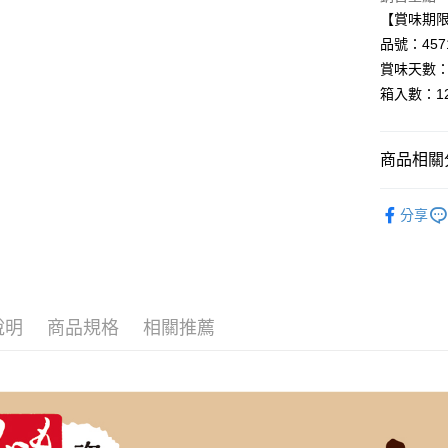
全盈+PAY
【賞味期限：
AFTEE先
品號：4571
相關說明
賞味天數：
【關於「A
箱入數：1
AFTEE
便利好安
運送方式
１．簡單
商品相關分
２．便利
宅配
３．安心
每筆NT$1
▸果汁/飲料
【「AFT
分享
▸異國食材
１．於結帳
付」結帳
▸嚴選日本品
２．訂單
３．收到繳
◆SALE
／ATM／
※ 請注意
說明
商品規格
相關推薦
◆SUMME
絡購買商品
先享後付
※ 交易是
是否繳費成
付客戶支
【注意事