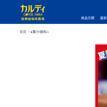
商品分類
最新
首頁
▸果汁/飲料◃