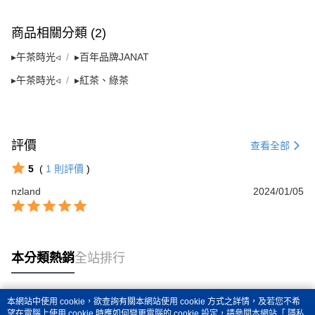
商品相關分類 (2)
▸午茶時光◃
▸百年品牌JANAT
▸午茶時光◃
▸紅茶、綠茶
評價
查看全部
5
(
1
則評價
)
nzland
2024/01/05
本分類熱銷
全站排行
本網站中使用 cookie，欲查詢有關本網站使用 cookie 方式之詳情，及若您不希
熱門標籤
望在電腦上使用 cookie 時應如何變更電腦的 cookie 設定，請參閱本網站「
隱私