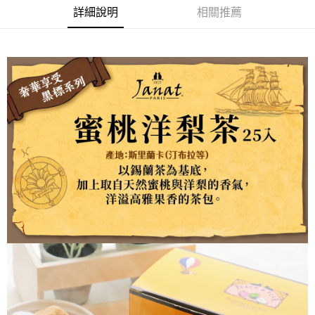
２．便利：只要手機號碼，簡訊認證，即可結帳。
每筆NT$120，滿NT$899(含以上)免運費
詳細說明
相關推薦
３．安心：先確認商品／服務後，再付款。
【「AFTEE先享後付」結帳流程】
１．於結帳方式選擇「AFTEE先享後付」後，將跳轉至「AFTEE先享後付」
結帳頁面，進行簡訊認證並確認金額後，即可完成結帳。
２．訂單成立數日內，您將收到繳費通知簡訊。
３．收到繳費通知簡訊後14天內，點擊此簡訊中的連結，可透過四大超商／
ATM／網路銀行／等多元方式進行付款，方視為交易完成。
※ 請注意：結帳手續完成當下不需立刻繳費，但若您需要取消訂單，請聯絡
購買商品的店家。未經商家同意取消之訂單仍視為有效，需透過AFTEE先享
後付繳納相關費用。
※ 交易是否成功請以「AFTEE先享後付 」之結帳頁面顯示為準，若有關於
是否繳費成功／繳費後需取消欲退款等相關疑問，請聯繫「AFTEE先享後付
客戶支援中心」
https://netprotections.freshdesk.com/support/home
【注意事項】
１．透過由恩沛科技股份有限公司提供之「AFTEE先享後付」服務完成之交
易，需依本服務之必要範圍內提供個人資料，並將交易相關給付款項請求債
權轉讓予恩沛科技股份有限公司。
２．關於個人資料處理事宜，請瀏覽以下網址：
https://aftee.tw/terms/#terms3
３．未成年的使用者請事先徵得法定代理人或監護人之同意方可使用
「AFTEE先享後付」，若未經同意申辦者引起之損失，本公司不負相關責
任。