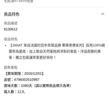
宅配滿NT$899免運
付款方式
商品特色
信用卡一次付款
商品編號
LINE Pay
8130612
Apple Pay
商品特色
街口支付
【JANAT 來自法國的百年茶葉品牌 奢華黑標系列】採用100%錫
蘭茶為基底，加上取自天然蜜桃與洋梨的香氣，洋溢高雅的果
悠遊付
香。獨立包裝讓茶葉更好保存！
Google Pay
銷售重點
全盈+PAY
【賞味期限：2026/12/01】
品號：4796002510987
AFTEE先享後付
賞味天數：1080天（請以實際商品標示為準）
相關說明
箱入數：12入
【關於「AFTEE先享後付」】
AFTEE先享後付是「在收到商品之後才付款」的支付方式。 讓您購物簡單
運送方式
便利好安心！
１．簡單：不需註冊會員、不需綁卡、不需儲值。
宅配