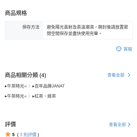
商品規格
保存方法
避免陽光直射及高溫潮濕，開封後請放置密
閉空間保存並盡快使用完畢。
客服
商品相關分類 (4)
查看全部
▸午茶時光◃
▸百年品牌JANAT
▸午茶時光◃
▸紅茶、綠茶
評價
查看全部
5
(
3
則評價
)