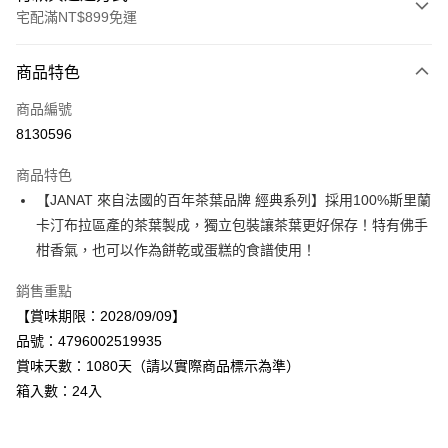
宅配滿NT$899免運
付款方式
商品特色
信用卡一次付款
商品編號
LINE Pay
8130596
Apple Pay
商品特色
街口支付
【JANAT 來自法國的百年茶葉品牌 經典系列】採用100%斯里蘭
卡汀布拉區產的茶葉製成，獨立包裝讓茶葉更好保存！特有佛手
悠遊付
柑香氣，也可以作為餅乾或蛋糕的食譜使用！
Google Pay
銷售重點
全盈+PAY
【賞味期限：2028/09/09】
品號：4796002519935
AFTEE先享後付
賞味天數：1080天（請以實際商品標示為準）
相關說明
箱入數：24入
【關於「AFTEE先享後付」】
AFTEE先享後付是「在收到商品之後才付款」的支付方式。 讓您購物簡單
運送方式
便利好安心！
１．簡單：不需註冊會員、不需綁卡、不需儲值。