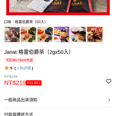
口味：格雷伯爵茶（50入）
Janat 格雷伯爵茶（2gx50入）
宅配滿NT$899免運
5
(
3
則評價
)
NT$249
NT$219
7/31-8/12
一般商品出貨須知
付款與運送方式