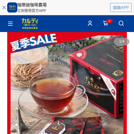
咖樂迪咖啡農場
開啟APP
立刻使用官方APP
0
1
/
4