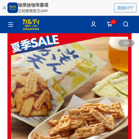
咖樂迪咖啡農場
開啟APP
立刻使用官方APP
0
1
/
4