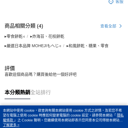
客服
商品相關分類 (4)
查看全部
▸零食餅乾◃
▸炸海苔、花枝餅乾
▸嚴選日本品牌 MOHEJIもへじ◃
▸和風餅乾、糖果、零食
評價
喜歡這個商品嗎？購買後給他一個好評吧
本分類熱銷
全站排行
本網站中使用 cookie，欲查詢有關本網站使用 cookie 方式之詳情，及若您不希
熱門標籤
望在電腦上使用 cookie 時應如何變更電腦的 cookie 設定，請參閱本網站「
隱私
權條款
」之 Cookie 聲明。您繼續使用本網站即表示您同意本公司得按本網站使
用條款之 Cookie 聲明使用 cookie。
了解更多 >