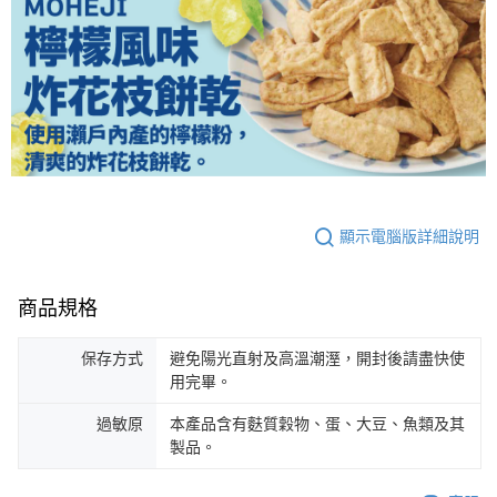
３．收到繳費通知簡訊後14天內，點擊此簡訊中的連結，可透過四大超商／
ATM／網路銀行／等多元方式進行付款，方視為交易完成。
※ 請注意：結帳手續完成當下不需立刻繳費，但若您需要取消訂單，請聯絡
購買商品的店家。未經商家同意取消之訂單仍視為有效，需透過AFTEE先享
後付繳納相關費用。
※ 交易是否成功請以「AFTEE先享後付 」之結帳頁面顯示為準，若有關於
是否繳費成功／繳費後需取消欲退款等相關疑問，請聯繫「AFTEE先享後付
客戶支援中心」
https://netprotections.freshdesk.com/support/home
【注意事項】
１．透過由恩沛科技股份有限公司提供之「AFTEE先享後付」服務完成之交
易，需依本服務之必要範圍內提供個人資料，並將交易相關給付款項請求債
顯示電腦版詳細說明
權轉讓予恩沛科技股份有限公司。
２．關於個人資料處理事宜，請瀏覽以下網址：
https://aftee.tw/terms/#terms3
商品規格
３．未成年的使用者請事先徵得法定代理人或監護人之同意方可使用
「AFTEE先享後付」，若未經同意申辦者引起之損失，本公司不負相關責
任。
保存方式
避免陽光直射及高溫潮溼，開封後請盡快使
４．使用「AFTEE先享後付」時，將依據個別帳號之用戶狀況，依本公司即
用完畢。
時審查核予不同之上限額度；若仍有額度不足之情形，本公司將視審查結果
請求用戶進行身份認證。
過敏原
本產品含有麩質穀物、蛋、大豆、魚類及其
５．嚴禁一人註冊多個帳號或使用他人資訊註冊。若發現惡意使用之情形，
製品。
恩沛科技股份有限公司將有權停止該用戶之使用額度並採取法律行動。