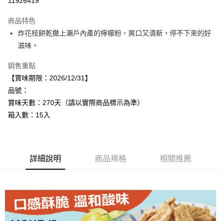
11926419
Apple Pay
商品特色
街口支付
炸花枝餅乾撒上瀨戶內產的檸檬粉，爽口又清新，停不下來的好
滋味。
悠遊付
銷售重點
Google Pay
【賞味期限：2026/12/31】
全盈+PAY
品號：
賞味天數：270天（請以實際商品標示為準）
AFTEE先享後付
箱入數：15入
相關說明
【關於「AFTEE先享後付」】
AFTEE先享後付是「在收到商品之後才付款」的支付方式。 讓您購物簡單
運送方式
便利好安心！
１．簡單：不需註冊會員、不需綁卡、不需儲值。
宅配
詳細說明
商品規格
相關推薦
２．便利：只要手機號碼，簡訊認證，即可結帳。
每筆NT$120，滿NT$899(含以上)免運費
３．安心：先確認商品／服務後，再付款。
【「AFTEE先享後付」結帳流程】
１．於結帳方式選擇「AFTEE先享後付」後，將跳轉至「AFTEE先享後付」
結帳頁面，進行簡訊認證並確認金額後，即可完成結帳。
２．訂單成立數日內，您將收到繳費通知簡訊。