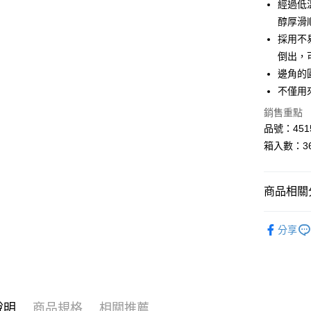
經過低
Google Pa
醇厚滑
全盈+PAY
採用不
倒出，
AFTEE先
邊角的
相關說明
【關於「A
不僅用
AFTEE
銷售重點
便利好安
運送方式
１．簡單
品號：4515
２．便利
宅配
箱入數：3
３．安心
每筆NT$1
【「AFT
１．於結帳
商品相關分
付」結帳
２．訂單
▸週邊商品
３．收到繳
分享
／ATM／
▸咖樂迪品
※ 請注意
◆SALE
絡購買商品
先享後付
◆SUMME
※ 交易是
是否繳費成
說明
商品規格
相關推薦