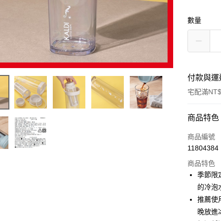
數量
付款與運
宅配滿NT$
付款方式
商品特色
信用卡一
商品編號
11804384
LINE Pay
商品特色
Apple Pay
季節限
的冷泡水
街口支付
推薦使
悠遊付
晚放進