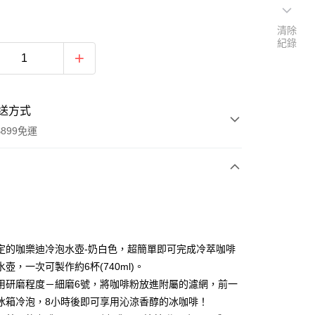
清除
紀錄
送方式
899免運
次付款
定的咖樂迪冷泡水壺-奶白色，超簡單即可完成冷萃咖啡
壺，一次可製作約6杯(740ml)。
用研磨程度－細磨6號，將咖啡粉放進附屬的濾網，前一
冰箱冷泡，8小時後即可享用沁涼香醇的冰咖啡！