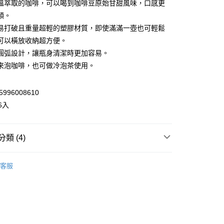
溫萃取的咖啡，可以喝到咖啡豆原始甘甜風味，口感更
y
順。
易打破且重量超輕的塑膠材質，即使滿滿一壺也可輕鬆
可以橫放收納超方便。
享後付
圓弧設計，讓瓶身清潔時更加容易。
FTEE先享後付」】
來泡咖啡，也可做冷泡茶使用。
先享後付是「在收到商品之後才付款」的支付方式。 讓您購物簡單
心！
：不需註冊會員、不需綁卡、不需儲值。
996008610
：只要手機號碼，簡訊認證，即可結帳。
6入
：先確認商品／服務後，再付款。
20，滿NT$899(含以上)免運費
EE先享後付」結帳流程】
方式選擇「AFTEE先享後付」後，將跳轉至「AFTEE先享後
類 (4)
頁面，進行簡訊認證並確認金額後，即可完成結帳。
成立數日內，您將收到繳費通知簡訊。
◃
▸咖啡壺、冷泡壺
費通知簡訊後14天內，點擊此簡訊中的連結，可透過四大超商
客服
網路銀行／等多元方式進行付款，方視為交易完成。
牌◃
▸週邊商品
：結帳手續完成當下不需立刻繳費，但若您需要取消訂單，請聯
 期間限定特價◆
的店家。未經商家同意取消之訂單仍視為有效，需透過AFTEE
繳納相關費用。
R SALE 夏季特賣◆
否成功請以「AFTEE先享後付 」之結帳頁面顯示為準，若有關於
功／繳費後需取消欲退款等相關疑問，請聯繫「AFTEE先享後