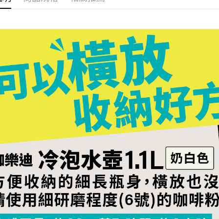
付客戶支
【注意事
１．透過由
交易，需
求債權轉
２．關於
https://aft
３．未成
「AFTE
任。
４．使用「
即時審查
結果請求
５．嚴禁
形，恩沛
動。