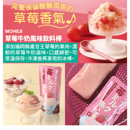
ATM／網路銀行／等多元方式進行付款，方視為交易完成。
※ 請注意：結帳手續完成當下不需立刻繳費，但若您需要取消訂單，請聯絡
購買商品的店家。未經商家同意取消之訂單仍視為有效，需透過AFTEE先享
後付繳納相關費用。
※ 交易是否成功請以「AFTEE先享後付 」之結帳頁面顯示為準，若有關於
是否繳費成功／繳費後需取消欲退款等相關疑問，請聯繫「AFTEE先享後付
客戶支援中心」
https://netprotections.freshdesk.com/support/home
【注意事項】
１．透過由恩沛科技股份有限公司提供之「AFTEE先享後付」服務完成之交
易，需依本服務之必要範圍內提供個人資料，並將交易相關給付款項請求債
權轉讓予恩沛科技股份有限公司。
２．關於個人資料處理事宜，請瀏覽以下網址：
https://aftee.tw/terms/#terms3
３．未成年的使用者請事先徵得法定代理人或監護人之同意方可使用
「AFTEE先享後付」，若未經同意申辦者引起之損失，本公司不負相關責
任。
４．使用「AFTEE先享後付」時，將依據個別帳號之用戶狀況，依本公司即
時審查核予不同之上限額度；若仍有額度不足之情形，本公司將視審查結果
請求用戶進行身份認證。
５．嚴禁一人註冊多個帳號或使用他人資訊註冊。若發現惡意使用之情形，
恩沛科技股份有限公司將有權停止該用戶之使用額度並採取法律行動。