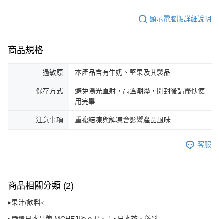
顯示電腦版詳細說明
商品規格
過敏原
本產品含有牛奶、堅果及其製品
保存方式
避免陽光直射，高溫潮溼，開封後請盡快使
用完畢
注意事項
重複結凍與解凍會影響產品風味
客服
商品相關分類 (2)
▸果汁/飲料◃
▸嚴選日本品牌 MOHEJIもへじ◃
▸日本茶、飲料