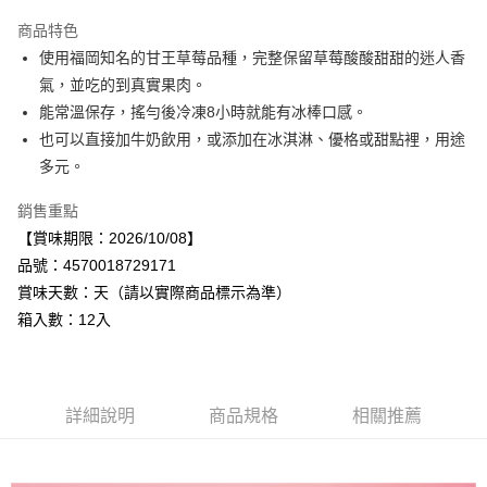
Apple Pay
商品特色
街口支付
使用福岡知名的甘王草莓品種，完整保留草莓酸酸甜甜的迷人香
氣，並吃的到真實果肉。
悠遊付
能常溫保存，搖勻後冷凍8小時就能有冰棒口感。
Google Pay
也可以直接加牛奶飲用，或添加在冰淇淋、優格或甜點裡，用途
多元。
全盈+PAY
銷售重點
AFTEE先享後付
【賞味期限：2026/10/08】
相關說明
品號：4570018729171
【關於「AFTEE先享後付」】
AFTEE先享後付是「在收到商品之後才付款」的支付方式。 讓您購物簡單
賞味天數：天（請以實際商品標示為準）
運送方式
便利好安心！
箱入數：12入
１．簡單：不需註冊會員、不需綁卡、不需儲值。
宅配
２．便利：只要手機號碼，簡訊認證，即可結帳。
每筆NT$120，滿NT$899(含以上)免運費
３．安心：先確認商品／服務後，再付款。
【「AFTEE先享後付」結帳流程】
詳細說明
商品規格
相關推薦
１．於結帳方式選擇「AFTEE先享後付」後，將跳轉至「AFTEE先享後付」
結帳頁面，進行簡訊認證並確認金額後，即可完成結帳。
２．訂單成立數日內，您將收到繳費通知簡訊。
３．收到繳費通知簡訊後14天內，點擊此簡訊中的連結，可透過四大超商／