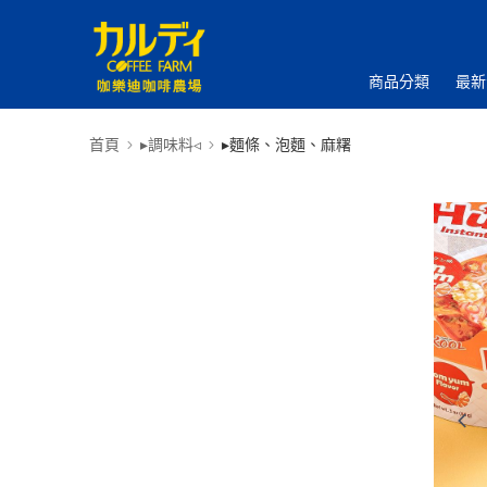
商品分類
最新
首頁
▸調味料◃
▸麵條、泡麵、麻糬