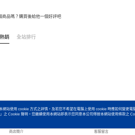
求債權轉
２．關於
https://aft
個商品嗎？購買後給他一個好評吧
３．未成
「AFTE
任。
熱銷
全站排行
４．使用「
即時審查
結果請求
５．嚴禁
形，恩沛
動。
本網站使用 cookie 方式之詳情，及若您不希望在電腦上使用 cookie 時應如何變更電腦的
」之 Cookie 聲明。您繼續使用本網站即表示您同意本公司得按本網站使用條款之 Coo
關於我們
客服資訊
品牌故事
購物說明
商店簡介
客服留言