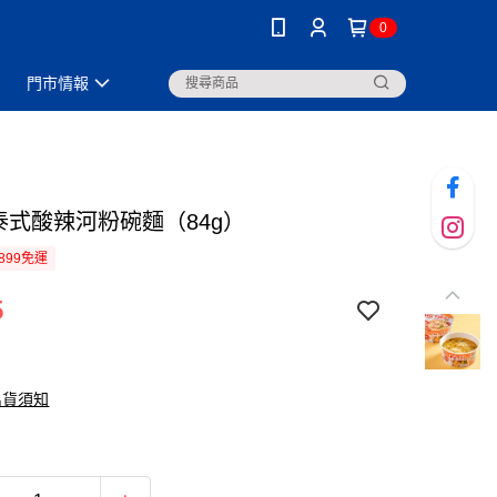
0
門市情報
L泰式酸辣河粉碗麵（84g）
899免運
5
出貨須知