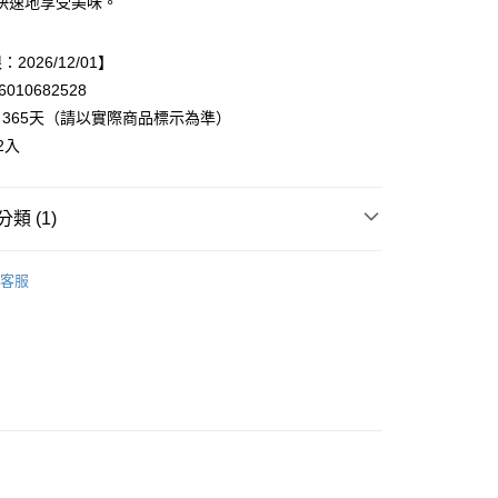
快速地享受美味。
享後付
FTEE先享後付」】
2026/12/01】
先享後付是「在收到商品之後才付款」的支付方式。 讓您購物簡單
010682528
心！
：不需註冊會員、不需綁卡、不需儲值。
365天（請以實際商品標示為準）
：只要手機號碼，簡訊認證，即可結帳。
2入
：先確認商品／服務後，再付款。
20，滿NT$899(含以上)免運費
EE先享後付」結帳流程】
方式選擇「AFTEE先享後付」後，將跳轉至「AFTEE先享後
類 (1)
頁面，進行簡訊認證並確認金額後，即可完成結帳。
成立數日內，您將收到繳費通知簡訊。
▸麵條、泡麵、麻糬
費通知簡訊後14天內，點擊此簡訊中的連結，可透過四大超商
客服
網路銀行／等多元方式進行付款，方視為交易完成。
：結帳手續完成當下不需立刻繳費，但若您需要取消訂單，請聯
的店家。未經商家同意取消之訂單仍視為有效，需透過AFTEE
繳納相關費用。
否成功請以「AFTEE先享後付 」之結帳頁面顯示為準，若有關於
功／繳費後需取消欲退款等相關疑問，請聯繫「AFTEE先享後
援中心」
https://netprotections.freshdesk.com/support/home
項】
恩沛科技股份有限公司提供之「AFTEE先享後付」服務完成之
依本服務之必要範圍內提供個人資料，並將交易相關給付款項請