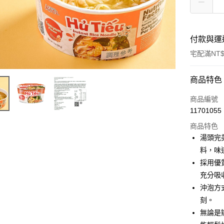
付款與運
宅配滿NT$
付款方式
商品特色
信用卡一
商品編號
11701055
LINE Pay
商品特色
Apple Pay
湯頭完
料，味
街口支付
採用優
悠遊付
充分吸
沖泡方
Google Pa
刻。
全盈+PAY
無論是