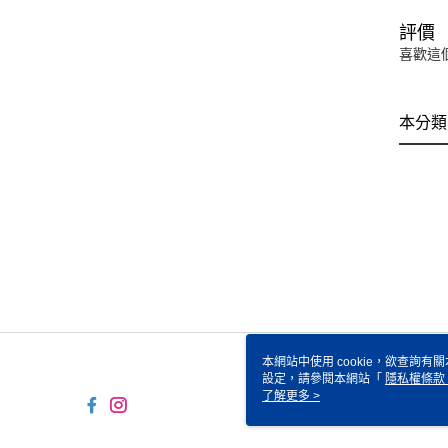
評價
喜歡這
本分類
本網站中使用 cookie，欲查詢有關
設定，請參閱本網站「
隱私權條款
使用 cookie。
了解更多 >