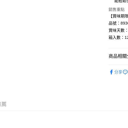
能輕鬆
AFTEE先
相關說明
銷售重點
【關於「A
【賞味期限：
AFTEE
品號：8936
便利好安
運送方式
１．簡單
賞味天數：
２．便利
宅配
箱入數：1
３．安心
每筆NT$1
【「AFT
１．於結帳
商品相關分
付」結帳
２．訂單
▸調味料◃
３．收到繳
分享
／ATM／
※ 請注意
絡購買商品
先享後付
※ 交易是
是否繳費成
推薦
付客戶支
【注意事
１．透過由
交易，需