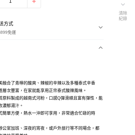
清除
紀錄
送方式
899免運
次付款
美融合了青檸的酸爽、辣椒的辛辣以及多種泰式辛香
道層次豐富，在家就能享用正宗泰式酸辣風味。
質原料製成的越南式河粉，口感Q彈滑順且富有彈性，能
收濃郁湯汁。
式簡單方便，熱水一沖即可享用，非常適合忙碌的時
y
辦公室加班、深夜的宵夜，或戶外旅行等不同場合，都