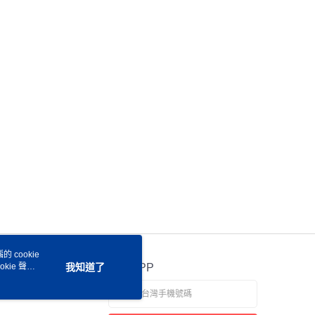
讓予恩沛科技股份有限公司。
個人資料處理事宜，請瀏覽以下網址：
ee.tw/terms/#terms3
年的使用者請事先徵得法定代理人或監護人之同意方可使用
E先享後付」，若未經同意申辦者引起之損失，本公司不負相關責
AFTEE先享後付」時，將依據個別帳號之用戶狀況，依本公司
核予不同之上限額度；若仍有額度不足之情形，本公司將視審查
用戶進行身份認證。
一人註冊多個帳號或使用他人資訊註冊。若發現惡意使用之情
科技股份有限公司將有權停止該用戶之使用額度並採取法律行
 cookie
kie 聲明
我知道了
官方APP