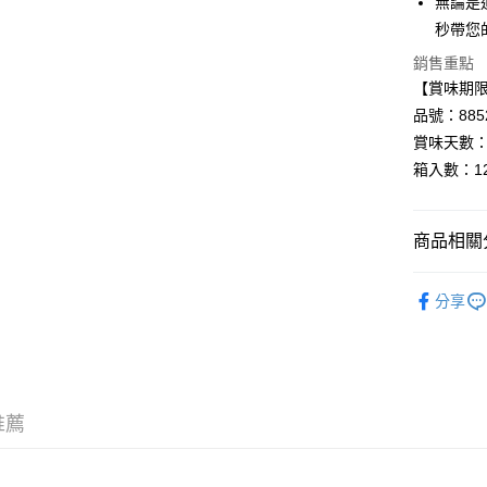
無論是
AFTEE先
秒帶您
相關說明
【關於「A
銷售重點
AFTEE
【賞味期限：
便利好安
運送方式
１．簡單
品號：8852
２．便利
宅配
賞味天數：
３．安心
每筆NT$1
箱入數：1
【「AFT
１．於結帳
付」結帳
商品相關分
２．訂單
３．收到繳
▸零食餅乾
／ATM／
分享
※ 請注意
絡購買商品
先享後付
※ 交易是
是否繳費成
付客戶支
推薦
【注意事
１．透過由
交易，需