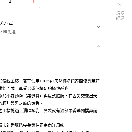
清除
紀錄
送方式
899免運
次付款
式傳統工藝，奢華使用100%純天然椰奶與泰國優質茉莉
烘焙而成，享受米香與椰奶的極致酥脆。
添加小麥麵粉（無麩質）與反式脂肪，在舌尖交織出天
的輕甜與黑芝麻的焙香。
之王榴槤遇上滑順椰乳，開袋就有濃郁果香瞬間撲鼻而
y
層次的香酥捲完美鎖住正宗南洋風味。