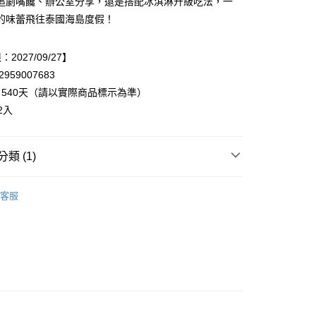
追劇嘴饞、辦公室分享，還是搭配冰淇淋升級吃法，一
享後付
的味蕾飛往泰國海島度假！
FTEE先享後付」】
先享後付是「在收到商品之後才付款」的支付方式。 讓您購物簡單
2027/09/27】
心！
：不需註冊會員、不需綁卡、不需儲值。
959007683
：只要手機號碼，簡訊認證，即可結帳。
540天（請以實際商品標示為準）
：先確認商品／服務後，再付款。
20，滿NT$899(含以上)免運費
2入
EE先享後付」結帳流程】
方式選擇「AFTEE先享後付」後，將跳轉至「AFTEE先享後
頁面，進行簡訊認證並確認金額後，即可完成結帳。
類 (1)
成立數日內，您將收到繳費通知簡訊。
費通知簡訊後14天內，點擊此簡訊中的連結，可透過四大超商
◃
▸餅乾、洋芋片、爆米花
網路銀行／等多元方式進行付款，方視為交易完成。
客服
：結帳手續完成當下不需立刻繳費，但若您需要取消訂單，請聯
的店家。未經商家同意取消之訂單仍視為有效，需透過AFTEE
繳納相關費用。
否成功請以「AFTEE先享後付 」之結帳頁面顯示為準，若有關於
功／繳費後需取消欲退款等相關疑問，請聯繫「AFTEE先享後
援中心」
https://netprotections.freshdesk.com/support/home
項】
恩沛科技股份有限公司提供之「AFTEE先享後付」服務完成之
依本服務之必要範圍內提供個人資料，並將交易相關給付款項請