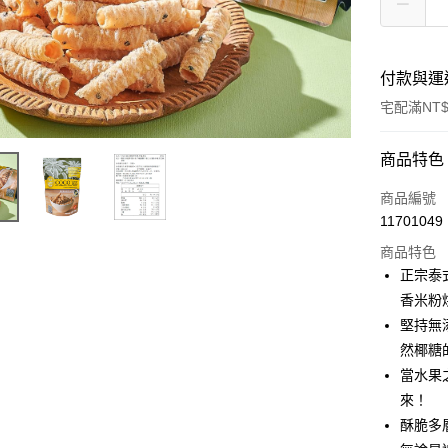
付款與運
宅配滿NT$
付款方式
商品特色
信用卡一
商品編號
11701049
LINE Pay
商品特色
Apple Pay
正宗泰
香米粉
街口支付
堅持無
悠遊付
然椰糖
當水果
Google Pa
來！
全盈+PAY
酥脆多