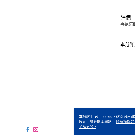
評價
喜歡這
本分類
本網站中使用 cookie，欲查詢有關
設定，請參閱本網站「
隱私權條款
使用 cookie。
了解更多 >