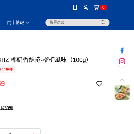
0
門市情報
 RIZ 椰奶香酥捲-榴槤風味（100g）
899免運
59
出貨須知