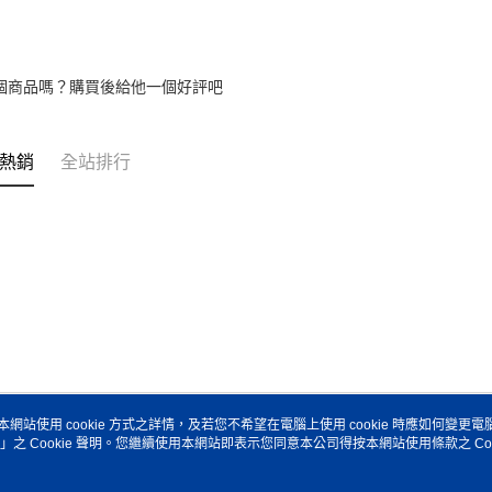
求債權轉
２．關於
https://aft
３．未成
個商品嗎？購買後給他一個好評吧
「AFTE
任。
４．使用「
即時審查
熱銷
全站排行
結果請求
５．嚴禁
形，恩沛
動。
本網站使用 cookie 方式之詳情，及若您不希望在電腦上使用 cookie 時應如何變更電腦的
」之 Cookie 聲明。您繼續使用本網站即表示您同意本公司得按本網站使用條款之 Coo
關於我們
客服資訊
品牌故事
購物說明