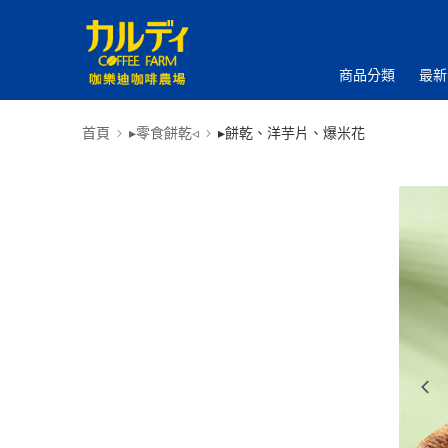
商品分類
最新
首頁
▸零食餅乾◃
▸餅乾、洋芋片、爆米花