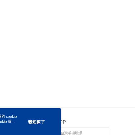
讓予恩沛科技股份有限公司。
個人資料處理事宜，請瀏覽以下網址：
ee.tw/terms/#terms3
年的使用者請事先徵得法定代理人或監護人之同意方可使用
E先享後付」，若未經同意申辦者引起之損失，本公司不負相關責
AFTEE先享後付」時，將依據個別帳號之用戶狀況，依本公司
核予不同之上限額度；若仍有額度不足之情形，本公司將視審查
用戶進行身份認證。
一人註冊多個帳號或使用他人資訊註冊。若發現惡意使用之情
科技股份有限公司將有權停止該用戶之使用額度並採取法律行
 cookie
kie 聲明
我知道了
官方APP