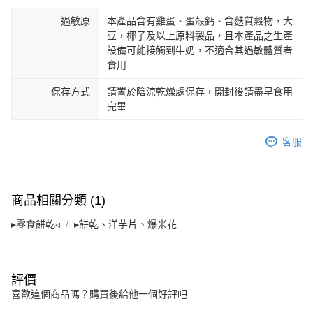
ATM／網路銀行／等多元方式進行付款，方視為交易完成。
※ 請注意：結帳手續完成當下不需立刻繳費，但若您需要取消訂單，請聯絡
過敏原
本產品含有雞蛋、蛋殼鈣、含麩質穀物，大
購買商品的店家。未經商家同意取消之訂單仍視為有效，需透過AFTEE先享
豆，椰子及以上原料製品，且本產品之生產
後付繳納相關費用。
設備可能接觸到牛奶，不適合其過敏體質者
※ 交易是否成功請以「AFTEE先享後付 」之結帳頁面顯示為準，若有關於
食用
是否繳費成功／繳費後需取消欲退款等相關疑問，請聯繫「AFTEE先享後付
客戶支援中心」
https://netprotections.freshdesk.com/support/home
保存方式
請置於陰涼乾燥處保存，開封後請盡早食用
完畢
【注意事項】
１．透過由恩沛科技股份有限公司提供之「AFTEE先享後付」服務完成之交
易，需依本服務之必要範圍內提供個人資料，並將交易相關給付款項請求債
客服
權轉讓予恩沛科技股份有限公司。
２．關於個人資料處理事宜，請瀏覽以下網址：
https://aftee.tw/terms/#terms3
３．未成年的使用者請事先徵得法定代理人或監護人之同意方可使用
「AFTEE先享後付」，若未經同意申辦者引起之損失，本公司不負相關責
商品相關分類 (1)
任。
４．使用「AFTEE先享後付」時，將依據個別帳號之用戶狀況，依本公司即
▸零食餅乾◃
▸餅乾、洋芋片、爆米花
時審查核予不同之上限額度；若仍有額度不足之情形，本公司將視審查結果
請求用戶進行身份認證。
５．嚴禁一人註冊多個帳號或使用他人資訊註冊。若發現惡意使用之情形，
恩沛科技股份有限公司將有權停止該用戶之使用額度並採取法律行動。
評價
喜歡這個商品嗎？購買後給他一個好評吧