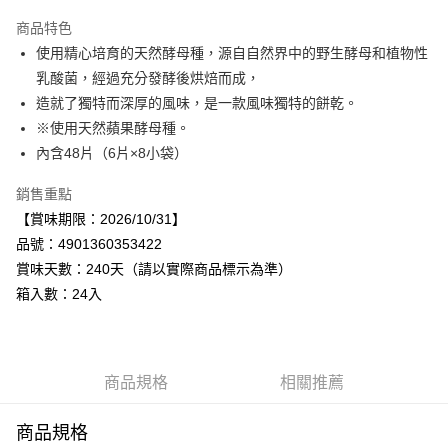
Apple Pay
商品特色
街口支付
使用精心培育的天然酵母種，源自自然界中的野生酵母和植物性
乳酸菌，經過充分發酵後烘焙而成，
悠遊付
造就了獨特而深厚的風味，是一款風味獨特的餅乾。
Google Pay
※使用天然蘋果酵母種。
內含48片（6片×8小袋）
全盈+PAY
銷售重點
AFTEE先享後付
【賞味期限：2026/10/31】
相關說明
品號：4901360353422
【關於「AFTEE先享後付」】
AFTEE先享後付是「在收到商品之後才付款」的支付方式。 讓您購物簡單
賞味天數：240天（請以實際商品標示為準）
運送方式
便利好安心！
箱入數：24入
１．簡單：不需註冊會員、不需綁卡、不需儲值。
宅配
２．便利：只要手機號碼，簡訊認證，即可結帳。
每筆NT$120，滿NT$899(含以上)免運費
３．安心：先確認商品／服務後，再付款。
【「AFTEE先享後付」結帳流程】
商品規格
相關推薦
１．於結帳方式選擇「AFTEE先享後付」後，將跳轉至「AFTEE先享後付」
結帳頁面，進行簡訊認證並確認金額後，即可完成結帳。
２．訂單成立數日內，您將收到繳費通知簡訊。
商品規格
３．收到繳費通知簡訊後14天內，點擊此簡訊中的連結，可透過四大超商／