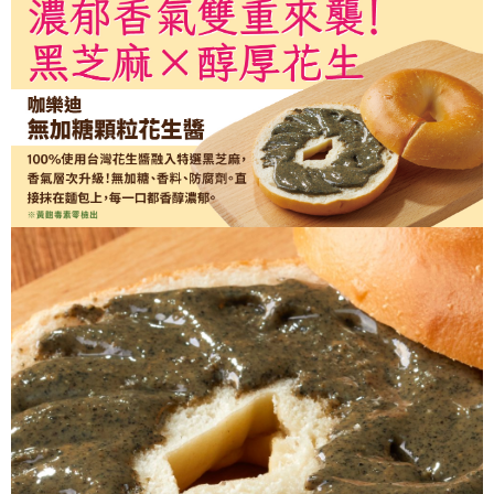
３．收到繳費通知簡訊後14天內，點擊此簡訊中的連結，可透過四大超商／
ATM／網路銀行／等多元方式進行付款，方視為交易完成。
※ 請注意：結帳手續完成當下不需立刻繳費，但若您需要取消訂單，請聯絡
購買商品的店家。未經商家同意取消之訂單仍視為有效，需透過AFTEE先享
後付繳納相關費用。
※ 交易是否成功請以「AFTEE先享後付 」之結帳頁面顯示為準，若有關於
是否繳費成功／繳費後需取消欲退款等相關疑問，請聯繫「AFTEE先享後付
客戶支援中心」
https://netprotections.freshdesk.com/support/home
【注意事項】
１．透過由恩沛科技股份有限公司提供之「AFTEE先享後付」服務完成之交
易，需依本服務之必要範圍內提供個人資料，並將交易相關給付款項請求債
權轉讓予恩沛科技股份有限公司。
２．關於個人資料處理事宜，請瀏覽以下網址：
https://aftee.tw/terms/#terms3
３．未成年的使用者請事先徵得法定代理人或監護人之同意方可使用
「AFTEE先享後付」，若未經同意申辦者引起之損失，本公司不負相關責
任。
４．使用「AFTEE先享後付」時，將依據個別帳號之用戶狀況，依本公司即
時審查核予不同之上限額度；若仍有額度不足之情形，本公司將視審查結果
請求用戶進行身份認證。
５．嚴禁一人註冊多個帳號或使用他人資訊註冊。若發現惡意使用之情形，
恩沛科技股份有限公司將有權停止該用戶之使用額度並採取法律行動。