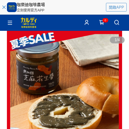
咖樂迪咖啡農場
開啟APP
立刻使用官方APP
0
1
/
4