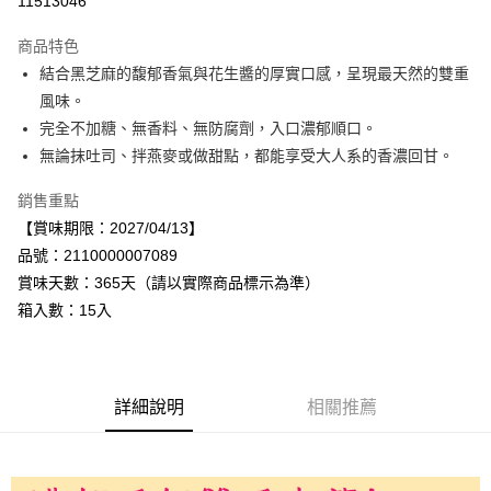
11513046
Apple Pay
商品特色
街口支付
結合黑芝麻的馥郁香氣與花生醬的厚實口感，呈現最天然的雙重
風味。
悠遊付
完全不加糖、無香料、無防腐劑，入口濃郁順口。
Google Pay
無論抹吐司、拌燕麥或做甜點，都能享受大人系的香濃回甘。
全盈+PAY
銷售重點
【賞味期限：2027/04/13】
AFTEE先享後付
品號：2110000007089
相關說明
賞味天數：365天（請以實際商品標示為準）
【關於「AFTEE先享後付」】
AFTEE先享後付是「在收到商品之後才付款」的支付方式。 讓您購物簡單
箱入數：15入
運送方式
便利好安心！
１．簡單：不需註冊會員、不需綁卡、不需儲值。
宅配
２．便利：只要手機號碼，簡訊認證，即可結帳。
每筆NT$120，滿NT$899(含以上)免運費
３．安心：先確認商品／服務後，再付款。
詳細說明
相關推薦
【「AFTEE先享後付」結帳流程】
１．於結帳方式選擇「AFTEE先享後付」後，將跳轉至「AFTEE先享後付」
結帳頁面，進行簡訊認證並確認金額後，即可完成結帳。
２．訂單成立數日內，您將收到繳費通知簡訊。