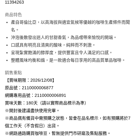
11394263
Apple Pay
商品特色
街口支付
產自哥倫比亞，以高海拔與適宜氣候等優越的咖啡生產條件而聞
名。
悠遊付
沖泡後散發出迷人的甘甜香氣，為品嚐帶來愉悅的開端。
Google Pay
口感具有明亮且清爽的酸味，純粹而不刺激。
呈現紮實飽滿的醇厚度，提供豐富且令人滿足的口感。
全盈+PAY
整體風味均衡和諧，是一款適合每日享用的高品質單品咖啡。
AFTEE先享後付
銷售重點
相關說明
【賞味期限：2026/12/08】
【關於「AFTEE先享後付」】
AFTEE先享後付是「在收到商品之後才付款」的支付方式。 讓您購物簡單
原品號：2110000006877
運送方式
便利好安心！
網購專用品號：2110000006891
１．簡單：不需註冊會員、不需綁卡、不需儲值。
宅配
２．便利：只要手機號碼，簡訊認證，即可結帳。
賞味天數：180天（請以實際商品標示為準）
每筆NT$120，滿NT$899(含以上)免運費
３．安心：先確認商品／服務後，再付款。
※開封後建議盡快使用完畢。
※商品偶有備貨中需預購之狀態，皆會在品名標示，如有預購將於7
【「AFTEE先享後付」結帳流程】
１．於結帳方式選擇「AFTEE先享後付」後，將跳轉至「AFTEE先享後付」
個工作天（不含假日）出貨。
結帳頁面，進行簡訊認證並確認金額後，即可完成結帳。
※網路通路購買咖啡豆，暫無提供門市研磨及集點服務。
２．訂單成立數日內，您將收到繳費通知簡訊。