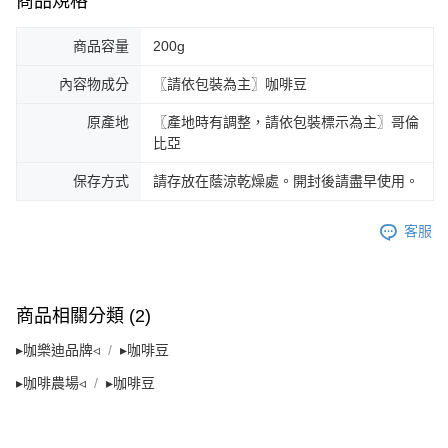
商品規格
商品容量
200g
內容物成分
〖請依包裝為主〗咖啡豆
原產地
〖產地時有調整，請依包裝標示為主〗哥倫
比亞
保存方式
請存放在蔭涼乾燥處。開封後請盡早使用。
客服
商品相關分類 (2)
▸咖樂迪品牌◃
▸咖啡豆
▸咖啡農場◃
▸咖啡豆