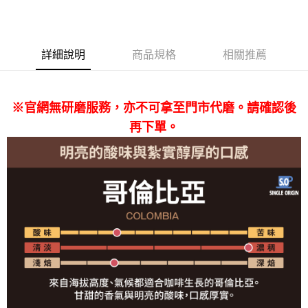
３．收到繳費通知簡訊後14天內，點擊此簡訊中的連結，可透過四大超商／
ATM／網路銀行／等多元方式進行付款，方視為交易完成。
※ 請注意：結帳手續完成當下不需立刻繳費，但若您需要取消訂單，請聯絡
購買商品的店家。未經商家同意取消之訂單仍視為有效，需透過AFTEE先享
詳細說明
商品規格
相關推薦
後付繳納相關費用。
※ 交易是否成功請以「AFTEE先享後付 」之結帳頁面顯示為準，若有關於
是否繳費成功／繳費後需取消欲退款等相關疑問，請聯繫「AFTEE先享後付
客戶支援中心」
https://netprotections.freshdesk.com/support/home
※官網無研磨服務，亦不可拿至門市代磨。請確認後
【注意事項】
再下單。
１．透過由恩沛科技股份有限公司提供之「AFTEE先享後付」服務完成之交
易，需依本服務之必要範圍內提供個人資料，並將交易相關給付款項請求債
權轉讓予恩沛科技股份有限公司。
２．關於個人資料處理事宜，請瀏覽以下網址：
https://aftee.tw/terms/#terms3
３．未成年的使用者請事先徵得法定代理人或監護人之同意方可使用
「AFTEE先享後付」，若未經同意申辦者引起之損失，本公司不負相關責
任。
４．使用「AFTEE先享後付」時，將依據個別帳號之用戶狀況，依本公司即
時審查核予不同之上限額度；若仍有額度不足之情形，本公司將視審查結果
請求用戶進行身份認證。
５．嚴禁一人註冊多個帳號或使用他人資訊註冊。若發現惡意使用之情形，
恩沛科技股份有限公司將有權停止該用戶之使用額度並採取法律行動。