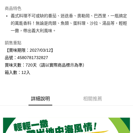
Apple Pay
商品特色
街口支付
義式料理不可或缺的番茄、迷迭香、奧勒岡、巴西里，一瓶搞定
的萬能香料！無論是肉類、魚類、蛋料理、沙拉、湯品等，輕輕
悠遊付
一撒，帶出義大利風味。
Google Pay
銷售重點
全盈+PAY
【賞味期限：2027/03/12】
品號：4580781732827
AFTEE先享後付
賞味天數：720天（請以實際商品標示為準）
相關說明
箱入數：12入
【關於「AFTEE先享後付」】
AFTEE先享後付是「在收到商品之後才付款」的支付方式。 讓您購物簡單
運送方式
便利好安心！
１．簡單：不需註冊會員、不需綁卡、不需儲值。
宅配
２．便利：只要手機號碼，簡訊認證，即可結帳。
每筆NT$120，滿NT$899(含以上)免運費
詳細說明
相關推薦
３．安心：先確認商品／服務後，再付款。
【「AFTEE先享後付」結帳流程】
１．於結帳方式選擇「AFTEE先享後付」後，將跳轉至「AFTEE先享後付」
結帳頁面，進行簡訊認證並確認金額後，即可完成結帳。
２．訂單成立數日內，您將收到繳費通知簡訊。
３．收到繳費通知簡訊後14天內，點擊此簡訊中的連結，可透過四大超商／