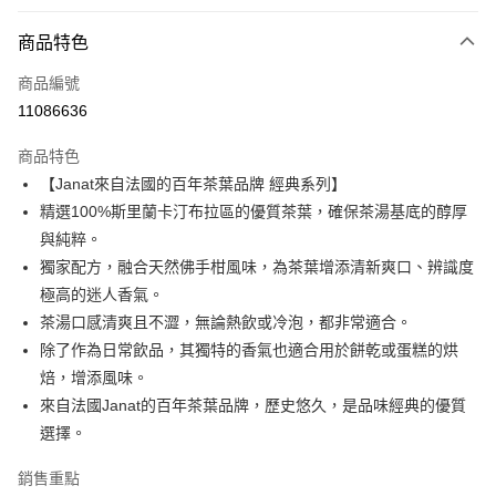
付款方式
商品特色
信用卡一次付款
商品編號
LINE Pay
11086636
Apple Pay
商品特色
街口支付
【Janat來自法國的百年茶葉品牌 經典系列】
精選100%斯里蘭卡汀布拉區的優質茶葉，確保茶湯基底的醇厚
悠遊付
與純粹。
Google Pay
獨家配方，融合天然佛手柑風味，為茶葉增添清新爽口、辨識度
極高的迷人香氣。
全盈+PAY
茶湯口感清爽且不澀，無論熱飲或冷泡，都非常適合。
AFTEE先享後付
除了作為日常飲品，其獨特的香氣也適合用於餅乾或蛋糕的烘
相關說明
焙，增添風味。
【關於「AFTEE先享後付」】
來自法國Janat的百年茶葉品牌，歷史悠久，是品味經典的優質
AFTEE先享後付是「在收到商品之後才付款」的支付方式。 讓您購物簡單
運送方式
選擇。
便利好安心！
１．簡單：不需註冊會員、不需綁卡、不需儲值。
宅配
２．便利：只要手機號碼，簡訊認證，即可結帳。
銷售重點
每筆NT$120，滿NT$899(含以上)免運費
３．安心：先確認商品／服務後，再付款。