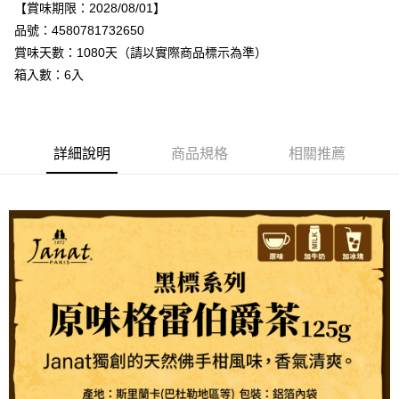
【賞味期限：2028/08/01】
品號：4580781732650
【「AFTEE先享後付」結帳流程】
１．於結帳方式選擇「AFTEE先享後付」後，將跳轉至「AFTEE先享後付」
賞味天數：1080天（請以實際商品標示為準）
結帳頁面，進行簡訊認證並確認金額後，即可完成結帳。
箱入數：6入
２．訂單成立數日內，您將收到繳費通知簡訊。
３．收到繳費通知簡訊後14天內，點擊此簡訊中的連結，可透過四大超商／
ATM／網路銀行／等多元方式進行付款，方視為交易完成。
※ 請注意：結帳手續完成當下不需立刻繳費，但若您需要取消訂單，請聯絡
購買商品的店家。未經商家同意取消之訂單仍視為有效，需透過AFTEE先享
詳細說明
商品規格
相關推薦
後付繳納相關費用。
※ 交易是否成功請以「AFTEE先享後付 」之結帳頁面顯示為準，若有關於
是否繳費成功／繳費後需取消欲退款等相關疑問，請聯繫「AFTEE先享後付
客戶支援中心」
https://netprotections.freshdesk.com/support/home
【注意事項】
１．透過由恩沛科技股份有限公司提供之「AFTEE先享後付」服務完成之交
易，需依本服務之必要範圍內提供個人資料，並將交易相關給付款項請求債
權轉讓予恩沛科技股份有限公司。
２．關於個人資料處理事宜，請瀏覽以下網址：
https://aftee.tw/terms/#terms3
３．未成年的使用者請事先徵得法定代理人或監護人之同意方可使用
「AFTEE先享後付」，若未經同意申辦者引起之損失，本公司不負相關責
任。
４．使用「AFTEE先享後付」時，將依據個別帳號之用戶狀況，依本公司即