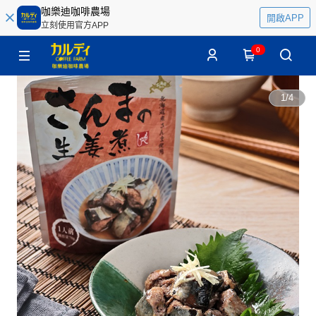
咖樂迪咖啡農場
開啟APP
立刻使用官方APP
0
1
/
4