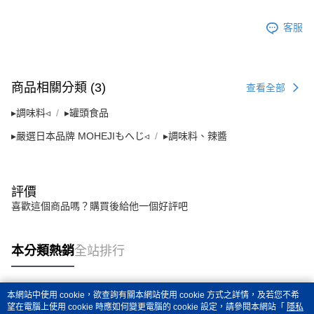
時審查核予不同之上限額度；若仍有額度不足之情形，本公司將視審查結果
請求用戶進行身份認證。
５．嚴禁一人註冊多個帳號或使用他人資訊註冊。若發現惡意使用之情形，
客服
恩沛科技股份有限公司將有權停止該用戶之使用額度並採取法律行動。
商品相關分類 (3)
查看全部
▸調味料◃
▸罐頭食品
▸嚴選日本品牌 MOHEJIもへじ◃
▸調味料、辣醬
評價
喜歡這個商品嗎？購買後給他一個好評吧
本分類熱銷
全站排行
本網站中使用 cookie，欲查詢有關本網站使用 cookie 方式之詳情，及若您不希
熱門標籤
望在電腦上使用 cookie 時應如何變更電腦的 cookie 設定，請參閱本網站「
隱私