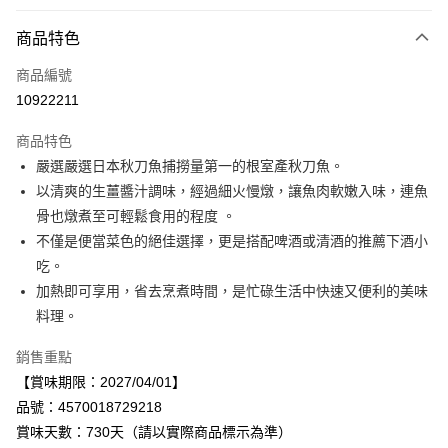
付款方式
商品特色
信用卡一次付款
商品編號
LINE Pay
10922211
Apple Pay
商品特色
街口支付
嚴選嚴選日本秋刀魚捕撈量第一的根室產秋刀魚。
以清爽的生薑醬汁調味，經過細火慢燉，讓魚肉軟嫩入味，連魚
悠遊付
骨也燉煮至可輕鬆食用的程度 。
Google Pay
不僅是便當菜色的絕佳選擇，更是搭配啤酒或清酒的推薦下酒小
吃。
全盈+PAY
加熱即可享用，省去烹煮時間，是忙碌生活中快速又便利的美味
AFTEE先享後付
料理。
相關說明
銷售重點
【關於「AFTEE先享後付」】
AFTEE先享後付是「在收到商品之後才付款」的支付方式。 讓您購物簡單
【賞味期限：2027/04/01】
運送方式
便利好安心！
品號：4570018729218
１．簡單：不需註冊會員、不需綁卡、不需儲值。
宅配
２．便利：只要手機號碼，簡訊認證，即可結帳。
賞味天數：730天（請以實際商品標示為準）
每筆NT$120，滿NT$899(含以上)免運費
３．安心：先確認商品／服務後，再付款。