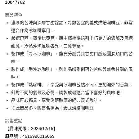
10847762
Apple Pay
商品特色
街口支付
濃厚的苦味與深層甘甜餘韻，冷熱皆宜的義式烘焙咖啡豆，非常
適合作為冰咖啡享用。
悠遊付
嚴選巴西、哥倫比亞豆，藉由精準烘焙引出巧克力的濃郁及黑糖
Google Pay
甜感，冷熱沖泡風味各異，口感豐富。
製作成「冷萃冰咖啡」，能充分感受其甘甜口感及圓潤順口的苦
全盈+PAY
味。
AFTEE先享後付
製作成「手沖冰咖啡」，則能品嚐到俐落的苦味與焦香甘甜的風
相關說明
味。
【關於「AFTEE先享後付」】
製作成「熱咖啡」，享受與冰咖啡截然不同、更加濃郁的香氣。
AFTEE先享後付是「在收到商品之後才付款」的支付方式。 讓您購物簡單
運送方式
針對不同的氣候及心情，調製成最適合當下喜好的風味吧！
便利好安心！
１．簡單：不需註冊會員、不需綁卡、不需儲值。
宅配
品味匠心獨具、享受俐落醇厚的經典義式咖啡。
２．便利：只要手機號碼，簡訊認證，即可結帳。
※此商品冬季販售名稱為：義式烘焙咖啡豆
每筆NT$120，滿NT$899(含以上)免運費
３．安心：先確認商品／服務後，再付款。
銷售重點
【「AFTEE先享後付」結帳流程】
１．於結帳方式選擇「AFTEE先享後付」後，將跳轉至「AFTEE先享後付」
【賞味期限：2026/12/15】
結帳頁面，進行簡訊認證並確認金額後，即可完成結帳。
原品號：4515996015069
２．訂單成立數日內，您將收到繳費通知簡訊。