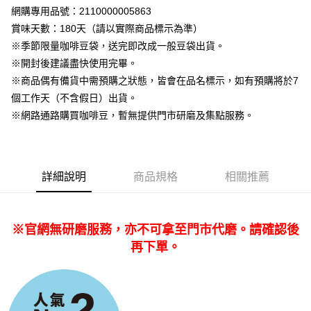
３．收到繳費通知簡訊後14天內，點擊此簡訊中的連結，可透過四大超商／
網購專用品號：2110000005863
ATM／網路銀行／等多元方式進行付款，方視為交易完成。
賞味天數：180天（請以實際商品標示為準）
※ 請注意：結帳手續完成當下不需立刻繳費，但若您需要取消訂單，請聯絡
※季節限量咖啡豆袋，送完即改成一般豆袋出貨。
購買商品的店家。未經商家同意取消之訂單仍視為有效，需透過AFTEE先享
後付繳納相關費用。
※開封後建議盡快使用完畢。
※ 交易是否成功請以「AFTEE先享後付 」之結帳頁面顯示為準，若有關於
※商品偶有備貨中需預購之狀態，皆會在品名標示，如有預購將於7
是否繳費成功／繳費後需取消欲退款等相關疑問，請聯繫「AFTEE先享後付
客戶支援中心」
https://netprotections.freshdesk.com/support/home
個工作天（不含假日）出貨。
※網路通路購買咖啡豆，暫無提供門市研磨及集點服務。
【注意事項】
１．透過由恩沛科技股份有限公司提供之「AFTEE先享後付」服務完成之交
易，需依本服務之必要範圍內提供個人資料，並將交易相關給付款項請求債
權轉讓予恩沛科技股份有限公司。
２．關於個人資料處理事宜，請瀏覽以下網址：
詳細說明
商品規格
相關推薦
https://aftee.tw/terms/#terms3
３．未成年的使用者請事先徵得法定代理人或監護人之同意方可使用
「AFTEE先享後付」，若未經同意申辦者引起之損失，本公司不負相關責
任。
※官網無研磨服務，亦不可拿至門市代磨。請確認後
４．使用「AFTEE先享後付」時，將依據個別帳號之用戶狀況，依本公司即
再下單。
時審查核予不同之上限額度；若仍有額度不足之情形，本公司將視審查結果
請求用戶進行身份認證。
５．嚴禁一人註冊多個帳號或使用他人資訊註冊。若發現惡意使用之情形，
恩沛科技股份有限公司將有權停止該用戶之使用額度並採取法律行動。