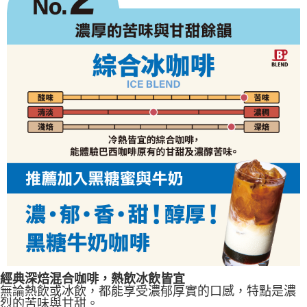
經典深焙混合咖啡，熱飲冰飲皆宜
無論熱飲或冰飲，都能享受濃郁厚實的口感，特點是濃
烈的苦味與甘甜。