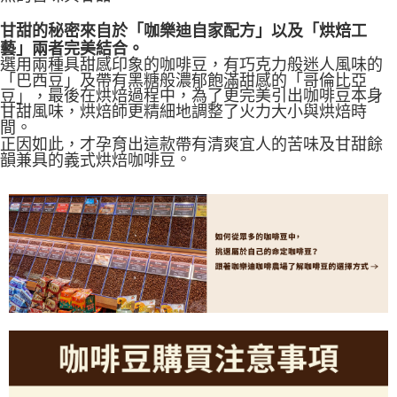
甘甜的秘密來自於「咖樂迪自家配方」以及「烘焙工
藝」兩者完美結合。
選用兩種具甜感印象的咖啡豆，有巧克力般迷人風味的
「巴西豆」及帶有黑糖般濃郁飽滿甜感的「哥倫比亞
豆」，
最後在烘焙過程中，為了更完美引出咖啡豆本身
甘甜風味，烘焙師更精細地調整了火力大小與烘焙時
間。
正因如此，才孕育出這款帶有清爽宜人的苦味及甘甜餘
韻兼具的義式烘焙咖啡豆
。