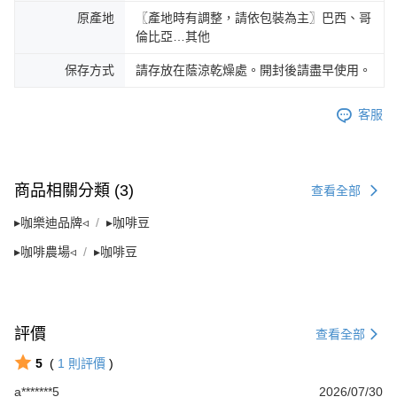
原產地
〖產地時有調整，請依包裝為主〗巴西、哥
倫比亞…其他
保存方式
請存放在蔭涼乾燥處。開封後請盡早使用。
客服
商品相關分類 (3)
查看全部
▸咖樂迪品牌◃
▸咖啡豆
▸咖啡農場◃
▸咖啡豆
評價
查看全部
5
(
1
則評價
)
a*******5
2026/07/30